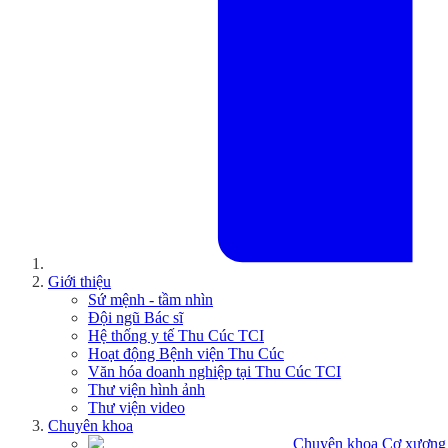
Giới thiệu
Sứ mệnh - tầm nhìn
Đội ngũ Bác sĩ
Hệ thống y tế Thu Cúc TCI
Hoạt động Bệnh viện Thu Cúc
Văn hóa doanh nghiệp tại Thu Cúc TCI
Thư viện hình ảnh
Thư viện video
Chuyên khoa
Chuyên khoa Cơ xương