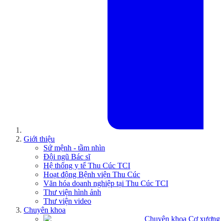
Giới thiệu
Sứ mệnh - tầm nhìn
Đội ngũ Bác sĩ
Hệ thống y tế Thu Cúc TCI
Hoạt động Bệnh viện Thu Cúc
Văn hóa doanh nghiệp tại Thu Cúc TCI
Thư viện hình ảnh
Thư viện video
Chuyên khoa
Chuyên khoa Cơ xương