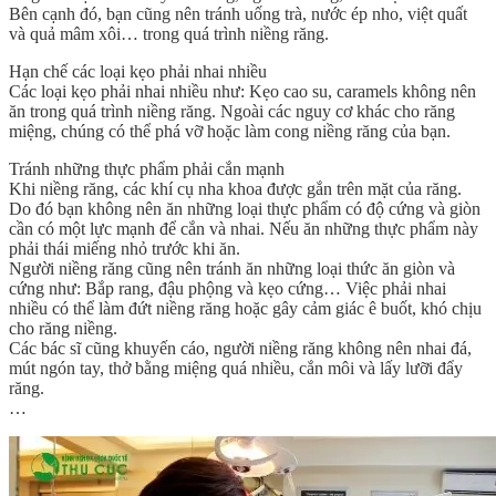
Bên cạnh đó, bạn cũng nên tránh uống trà, nước ép nho, việt quất
và quả mâm xôi… trong quá trình niềng răng.
Hạn chế các loại kẹo phải nhai nhiều
Các loại kẹo phải nhai nhiều như: Kẹo cao su, caramels không nên
ăn trong quá trình niềng răng. Ngoài các nguy cơ khác cho răng
miệng, chúng có thể phá vỡ hoặc làm cong niềng răng của bạn.
Tránh những thực phẩm phải cắn mạnh
Khi niềng răng, các khí cụ nha khoa được gắn trên mặt của răng.
Do đó bạn không nên ăn những loại thực phẩm có độ cứng và giòn
cần có một lực mạnh để cắn và nhai. Nếu ăn những thực phẩm này
phải thái miếng nhỏ trước khi ăn.
Người niềng răng cũng nên tránh ăn những loại thức ăn giòn và
cứng như: Bắp rang, đậu phộng và kẹo cứng… Việc phải nhai
nhiều có thể làm đứt niềng răng hoặc gây cảm giác ê buốt, khó chịu
cho răng niềng.
Các bác sĩ cũng khuyến cáo, người niềng răng không nên nhai đá,
mút ngón tay, thở bằng miệng quá nhiều, cắn môi và lấy lưỡi đẩy
răng.
…