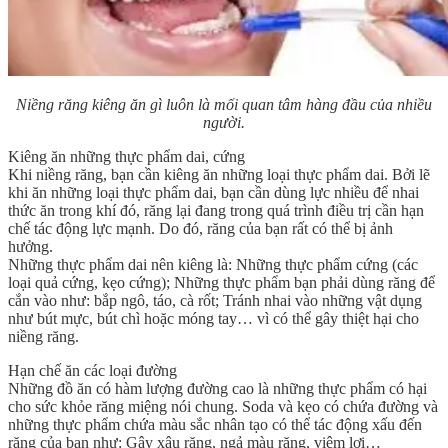
Niềng răng kiêng ăn gì luôn là mối quan tâm hàng đầu của nhiều
người.
Kiêng ăn những thực phẩm dai, cứng
Khi niềng răng, bạn cần kiêng ăn những loại thực phẩm dai. Bởi lẽ
khi ăn những loại thực phẩm dai, bạn cần dùng lực nhiều để nhai
thức ăn trong khí đó, răng lại đang trong quá trình điều trị cần hạn
chế tác động lực mạnh. Do đó, răng của bạn rất có thể bị ảnh
hưởng.
Những thực phẩm dai nên kiêng là: Những thực phẩm cứng (các
loại quả cứng, kẹo cứng); Những thực phẩm bạn phải dùng răng để
cắn vào như: bắp ngô, táo, cà rốt; Tránh nhai vào những vật dụng
như bút mực, bút chì hoặc móng tay… vì có thể gây thiệt hại cho
niềng răng.
Hạn chế ăn các loại đường
Những đồ ăn có hàm lượng đường cao là những thực phẩm có hại
cho sức khỏe răng miệng nói chung. Soda và kẹo có chứa đường và
những thực phẩm chứa màu sắc nhân tạo có thể tác động xấu đến
răng của bạn như: Gây xâu răng, ngả màu răng, viêm lợi…