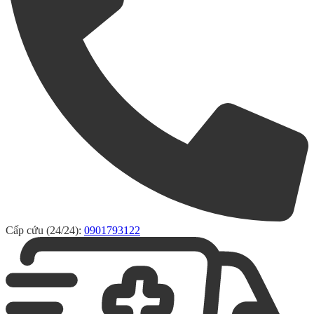
Cấp cứu (24/24):
0901793122