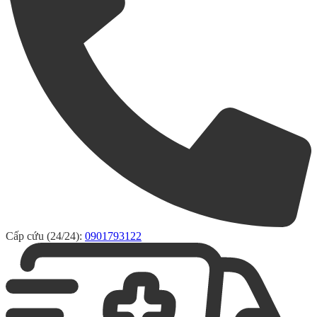
Cấp cứu (24/24):
0901793122