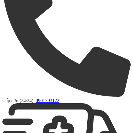
Cấp cứu (24/24):
0901793122