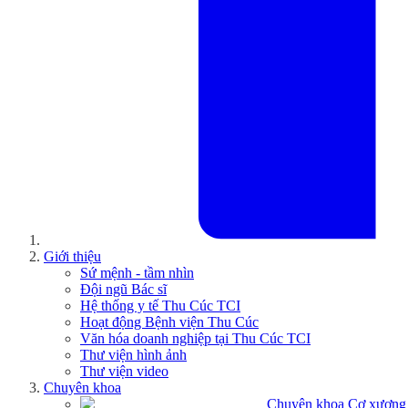
Giới thiệu
Sứ mệnh - tầm nhìn
Đội ngũ Bác sĩ
Hệ thống y tế Thu Cúc TCI
Hoạt động Bệnh viện Thu Cúc
Văn hóa doanh nghiệp tại Thu Cúc TCI
Thư viện hình ảnh
Thư viện video
Chuyên khoa
Chuyên khoa Cơ xương