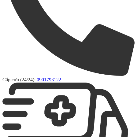
Cấp cứu (24/24):
0901793122