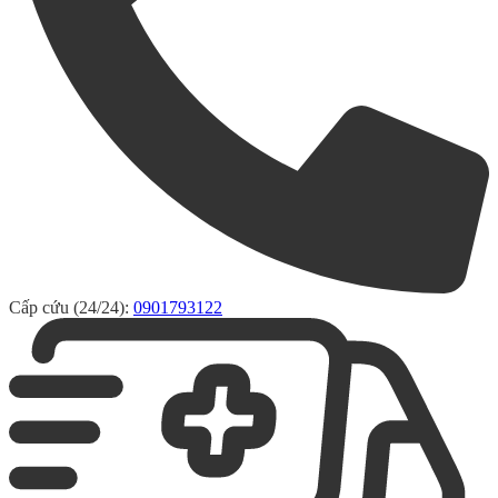
Cấp cứu (24/24):
0901793122