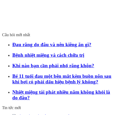
Câu hỏi mới nhất
Đau răng do đâu và nên kiêng ăn gì?
Bệnh nhiệt miệng và cách chữa trị
Khi nào bạn cần phải nhổ răng khôn?
Bé 11 tuổi đau một bên mắt kèm buồn nôn sau
khi bơi có phải dấu hiệu bệnh lý không?
Nhiệt miệng tái phát nhiều năm không khỏi là
do đâu?
Tin tức mới