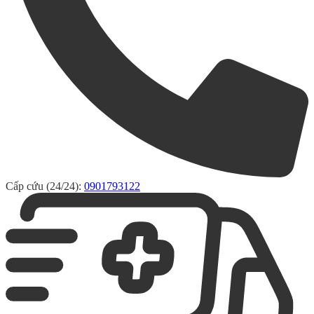
Cấp cứu (24/24):
0901793122