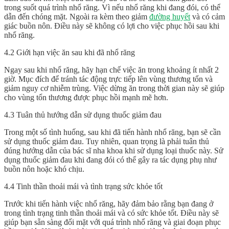
trong suốt quá trình nhổ răng. Vì nếu nhổ răng khi đang đói, có thể
dẫn đến chóng mặt. Ngoài ra kèm theo giảm
đường huyết
và có cảm
giác buồn nôn. Điều này sẽ không có lợi cho việc phục hồi sau khi
nhổ răng.
4.2 Giới hạn việc ăn sau khi đã nhổ răng
Ngay sau khi nhổ răng, hãy hạn chế việc ăn trong khoảng ít nhất 2
giờ. Mục đích để tránh tác động trực tiếp lên vùng thương tổn và
giảm nguy cơ nhiễm trùng. Việc dừng ăn trong thời gian này sẽ giúp
cho vùng tổn thương được phục hồi mạnh mẽ hơn.
4.3 Tuân thủ hướng dẫn sử dụng thuốc giảm đau
Trong một số tình huống, sau khi đã tiến hành nhổ răng, bạn sẽ cần
sử dụng thuốc giảm đau. Tuy nhiên, quan trọng là phải tuân thủ
đúng hướng dẫn của bác sĩ nha khoa khi sử dụng loại thuốc này. Sử
dụng thuốc giảm đau khi đang đói có thể gây ra tác dụng phụ như
buồn nôn hoặc khó chịu.
4.4 Tinh thần thoải mái và tình trạng sức khỏe tốt
Trước khi tiến hành việc nhổ răng, hãy đảm bảo rằng bạn đang ở
trong tình trạng tinh thần thoải mái và có sức khỏe tốt. Điều này sẽ
giúp bạn sẵn sàng đối mặt với quá trình nhổ răng và giai đoạn phục