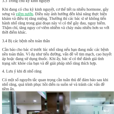
3.3 Trong chu kỳ kinh nguyệt
Khi đang có chu kỳ kinh nguyệt, cơ thể tiết ra nhiều hormone, gây
sưng và
viêm nướu
. Điều này ảnh hưởng đến khả năng thực hiện
khám và điều trị răng miệng. Thường thì các bác sĩ sẽ không tiến
hành nhổ răng trong giai đoạn này vì có thể gây đau, nguy hiểm.
Thậm chí, tăng nguy cơ viêm nhiễm và chảy máu nhiều hơn so với
thời điểm khác.
3.4 Bị các bệnh nền toàn thân
Cần báo cho bác sĩ trước lúc nhổ răng nếu bạn đang mắc các bệnh
nền toàn thân. Ví dụ như tiểu đường, vấn đề về tim mạch, cao huyết
áp hoặc đang sử dụng thuốc. Khi ấy, bác sĩ có thể đánh giá tình
trạng sức khỏe của bạn và đề giải pháp nhổ răng thích hợp.
4. Lưu ý khi đi nhổ răng
Có một số nguyên tắc quan trọng cần tuân thủ để đảm bảo sau khi
nhổ răng, quá trình phục hồi diễn ra suôn sẻ và tránh các vấn đề
tiềm ẩn.