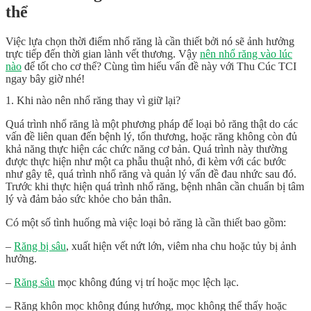
thể
Việc lựa chọn thời điểm nhổ răng là cần thiết bởi nó sẽ ảnh hưởng
trực tiếp đến thời gian lành vết thương. Vậy
nên nhổ răng vào lúc
nào
để tốt cho cơ thể? Cùng tìm hiểu vấn đề này với Thu Cúc TCI
ngay bây giờ nhé!
1. Khi nào nên nhổ răng thay vì giữ lại?
Quá trình nhổ răng là một phương pháp để loại bỏ răng thật do các
vấn đề liên quan đến bệnh lý, tổn thương, hoặc răng không còn đủ
khả năng thực hiện các chức năng cơ bản. Quá trình này thường
được thực hiện như một ca phẫu thuật nhỏ, đi kèm với các bước
như gây tê, quá trình nhổ răng và quản lý vấn đề đau nhức sau đó.
Trước khi thực hiện quá trình nhổ răng, bệnh nhân cần chuẩn bị tâm
lý và đảm bảo sức khỏe cho bản thân.
Có một số tình huống mà việc loại bỏ răng là cần thiết bao gồm:
–
Răng bị sâu
, xuất hiện vết nứt lớn, viêm nha chu hoặc tủy bị ảnh
hưởng.
–
Răng sâu
mọc không đúng vị trí hoặc mọc lệch lạc.
– Răng khôn mọc không đúng hướng, mọc không thể thấy hoặc