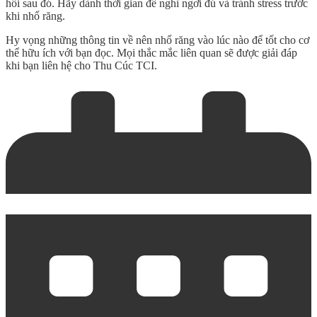
hồi sau đó. Hãy dành thời gian để nghỉ ngơi đủ và tránh stress trước
khi nhổ răng.
Hy vọng những thông tin về
nên nhổ răng vào lúc nào
để tốt cho cơ
thể hữu ích với bạn đọc. Mọi thắc mắc liên quan sẽ được giải đáp
khi bạn liên hệ cho Thu Cúc TCI.