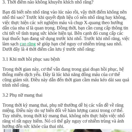
3. Thời điểm nào không khuyến khích nhổ răng?
Bạn đã biết
nên nhổ răng vào lúc nào
rồi, vậy thời điểm không nên
nhổ thì sao? Trước khi quyết định liệu có nên nhổ răng hay không,
việc thực hiện các xét nghiệm máu và chụp X-quang theo hướng
dẫn của nha sĩ là quan trọng. Đồng thời, bạn cần cung cấp thông tin
chi tiết về tình trạng sức khỏe hiện tại. Bên cạnh đó cung cấp các
loại thuốc bạn đang sử dụng trước khi nhổ. Trước khi nhổ răng, việc
làm sạch
cao răng
sẽ giúp hạn chế nguy cơ nhiễm trùng sau nhổ.
Dưới đây là 4 thời điểm cần lưu ý trước nhổ răng:
3.1 Khi mới hồi phục sau bệnh
Trong thời gian này, cơ thể vẫn đang trong giai đoạn hồi phục, hệ
thống miễn dịch yếu. Đây là lúc khả năng đông máu của cơ thể
cũng giảm sút. Điều này dẫn đến thời gian cầm máu kéo dài sau quá
trình nhổ răng.
3.2 Phụ nữ mang thai
Trong thời kỳ mang thai, phụ nữ thường dễ bị các vấn đề về răng
miệng. Điều này do sự biến đổi về hàm lượng canxi trong cơ thể.
Tuy nhiên, trong thời kỳ mang thai, không nên thực hiện việc nhổ
răng vì rất nguy hiểm. Nó có thể gây nguy cơ nhiễm trùng và ảnh
hưởng đến sức khỏe của thai nhi.