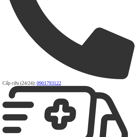
Cấp cứu (24/24):
0901793122