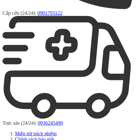
Cấp cứu (24/24):
0901793122
Trực sản (24/24):
0936245499
Miễn trừ trách nhiệm
Chính sách bảo mật