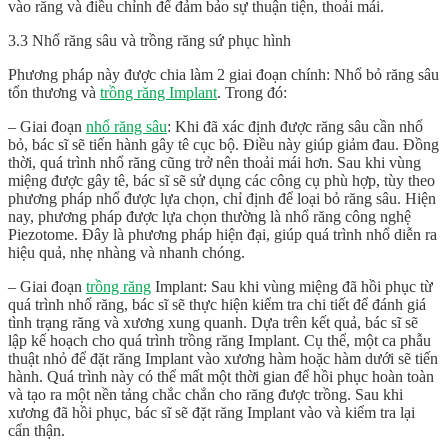
vào răng và điều chỉnh để đảm bảo sự thuận tiện, thoải mái.
3.3 Nhổ răng sâu và trồng răng sứ phục hình
Phương pháp này được chia làm 2 giai đoạn chính: Nhổ bỏ răng sâu
tổn thương và
trồng răng Implant
. Trong đó:
– Giai đoạn
nhổ răng sâu
: Khi đã xác định được răng sâu cần nhổ
bỏ, bác sĩ sẽ tiến hành gây tê cục bộ. Điều này giúp giảm đau. Đồng
thời, quá trình nhổ răng cũng trở nên thoải mái hơn. Sau khi vùng
miệng được gây tê, bác sĩ sẽ sử dụng các công cụ phù hợp, tùy theo
phương pháp nhổ được lựa chọn, chỉ định để loại bỏ răng sâu. Hiện
nay, phương pháp được lựa chọn thường là nhổ răng công nghệ
Piezotome. Đây là phương pháp hiện đại, giúp quá trình nhổ diễn ra
hiệu quả, nhẹ nhàng và nhanh chóng.
– Giai đoạn
trồng răng
Implant: Sau khi vùng miệng đã hồi phục từ
quá trình nhổ răng, bác sĩ sẽ thực hiện kiểm tra chi tiết để đánh giá
tình trạng răng và xương xung quanh. Dựa trên kết quả, bác sĩ sẽ
lập kế hoạch cho quá trình trồng răng Implant. Cụ thể, một ca phẫu
thuật nhỏ để đặt răng Implant vào xương hàm hoặc hàm dưới sẽ tiến
hành. Quá trình này có thể mất một thời gian để hồi phục hoàn toàn
và tạo ra một nền tảng chắc chắn cho răng được trồng. Sau khi
xương đã hồi phục, bác sĩ sẽ đặt răng Implant vào và kiểm tra lại
cẩn thận.