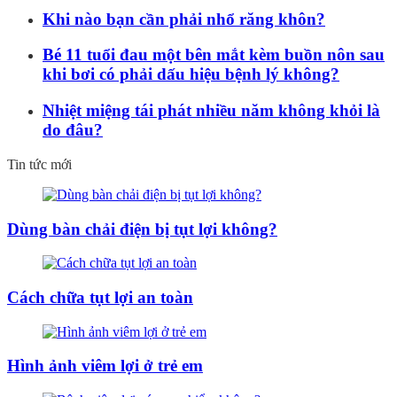
Khi nào bạn cần phải nhổ răng khôn?
Bé 11 tuổi đau một bên mắt kèm buồn nôn sau
khi bơi có phải dấu hiệu bệnh lý không?
Nhiệt miệng tái phát nhiều năm không khỏi là
do đâu?
Tin tức mới
Dùng bàn chải điện bị tụt lợi không?
Cách chữa tụt lợi an toàn
Hình ảnh viêm lợi ở trẻ em