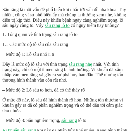
Sâu răng là một vấn đề phổ biến khi nhắc tới vấn đề nha khoa. Tuy
nhiên, cũng vì sự phổ biến ấy mà chúng ta thường xem nhẹ, không
điều trị kịp thời. Điều này khiến bệnh ngày càng nghiêm trọng, lỗ
sâu ngày càng to. Vậy
sâu răng lỗ to
có nguy hiểm hay không?
1. Tổng quan về tình trạng sâu răng lỗ to
1.1 Các mức độ lỗ sâu của sâu răng
– Mức độ 1: Lỗ sâu nhỏ li ti
Đây là mức độ lỗ sâu với tình trạng
sâu răng nhẹ
nhất. Với tình
trạng này, chỉ có một ít men răng bị ảnh hưởng. Vi khuẩn đã xâm
nhập vào men răng và gây ra sự phá hủy ban đầu. Thế nhưng tổn
thương hình thành vẫn còn rất nhỏ.
– Mức độ 2: Lỗ sâu to hơn, đã có thể thấy rõ
Ở mức độ này, lỗ sâu đã hình thành rõ hơn. Những tổn thương vi
khuẩn gây ra đã có phần nghiêm trọng và có thể dẫn tới cảm giác
đau nhức.
– Mức độ 3: Sâu nghiêm trọng,
sâu răng
lỗ to
Vi khuẩn sâu răng
khi này đã pháp hủy khá nhiều. Răng hình thành