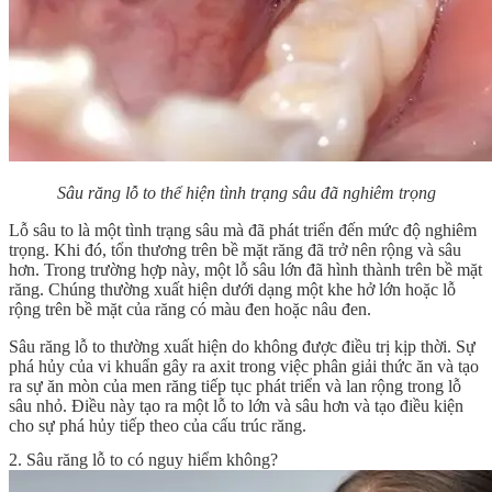
Sâu răng lỗ to thể hiện tình trạng sâu đã nghiêm trọng
Lỗ sâu to là một tình trạng sâu mà đã phát triển đến mức độ nghiêm
trọng. Khi đó, tổn thương trên bề mặt răng đã trở nên rộng và sâu
hơn. Trong trường hợp này, một lỗ sâu lớn đã hình thành trên bề mặt
răng. Chúng thường xuất hiện dưới dạng một khe hở lớn hoặc lỗ
rộng trên bề mặt của răng có màu đen hoặc nâu đen.
Sâu răng lỗ to
thường xuất hiện do không được điều trị kịp thời. Sự
phá hủy của vi khuẩn gây ra axit trong việc phân giải thức ăn và tạo
ra sự ăn mòn của men răng tiếp tục phát triển và lan rộng trong lỗ
sâu nhỏ. Điều này tạo ra một lỗ to lớn và sâu hơn và tạo điều kiện
cho sự phá hủy tiếp theo của cấu trúc răng.
2. Sâu răng lỗ to có nguy hiểm không?