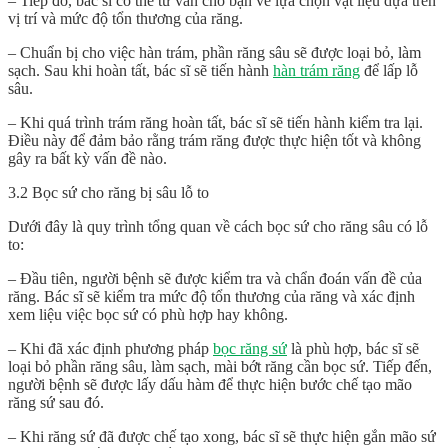
– Tiếp đó, bác sĩ có thể tư vấn cho bạn về lựa chọn vật liệu dựa trên
vị trí và mức độ tổn thương của răng.
– Chuẩn bị cho việc hàn trám, phần răng sâu sẽ được loại bỏ, làm
sạch. Sau khi hoàn tất, bác sĩ sẽ tiến hành
hàn trám răng
để lấp lỗ
sâu.
– Khi quá trình trám răng hoàn tất, bác sĩ sẽ tiến hành kiểm tra lại.
Điều này để đảm bảo rằng trám răng được thực hiện tốt và không
gây ra bất kỳ vấn đề nào.
3.2 Bọc sứ cho răng bị sâu lỗ to
Dưới đây là quy trình tổng quan về cách bọc sứ cho răng sâu có lỗ
to:
– Đầu tiên, người bệnh sẽ được kiểm tra và chẩn đoán vấn đề của
răng. Bác sĩ sẽ kiểm tra mức độ tổn thương của răng và xác định
xem liệu việc bọc sứ có phù hợp hay không.
– Khi đã xác định phương pháp
bọc răng sứ
là phù hợp, bác sĩ sẽ
loại bỏ phần răng sâu, làm sạch, mài bớt răng cần bọc sứ. Tiếp đến,
người bệnh sẽ được lấy dấu hàm để thực hiện bước chế tạo mão
răng sứ sau đó.
– Khi răng sứ đã được chế tạo xong, bác sĩ sẽ thực hiện gắn mão sứ