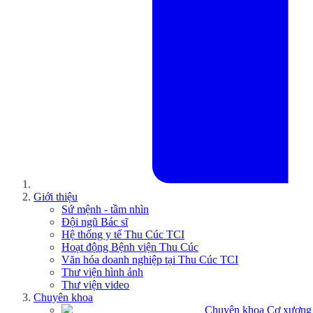
Giới thiệu
Sứ mệnh - tầm nhìn
Đội ngũ Bác sĩ
Hệ thống y tế Thu Cúc TCI
Hoạt động Bệnh viện Thu Cúc
Văn hóa doanh nghiệp tại Thu Cúc TCI
Thư viện hình ảnh
Thư viện video
Chuyên khoa
Chuyên khoa Cơ xương