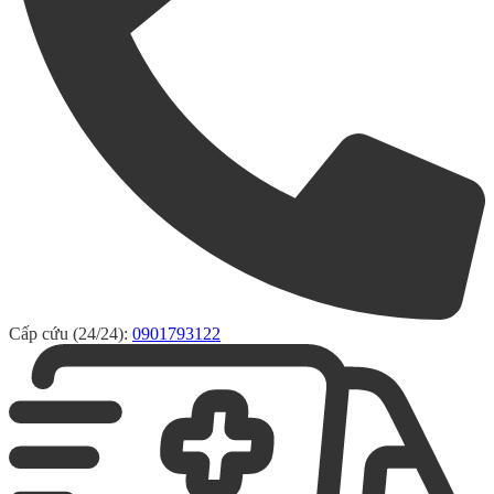
Cấp cứu (24/24):
0901793122