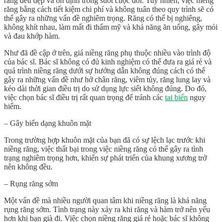
răng đều đẹp và ổn định trong suốt cuộc đời. Tuy nhiên, việc niềng
răng bằng cách tiết kiệm chi phí và không tuân theo quy trình sẽ có
thể gây ra những vấn đề nghiêm trọng. Răng có thể bị nghiêng,
không khít nhau, làm mất đi thẩm mỹ và khả năng ăn uống, gây mỏi
và đau khớp hàm.
Như đã đề cập ở trên, giá niềng răng phụ thuộc nhiều vào trình độ
của bác sĩ. Bác sĩ không có đủ kinh nghiệm có thể đưa ra giá rẻ và
quá trình niềng răng dưới sự hướng dẫn không đúng cách có thể
gây ra những vấn đề như hở chân răng, viêm tủy, răng lung lay và
kéo dài thời gian điều trị do sử dụng lực siết không đúng. Do đó,
việc chọn bác sĩ điều trị rất quan trọng để tránh các
tai biến
nguy
hiểm.
– Gây biến dạng khuôn mặt
Trong trường hợp khuôn mặt của bạn đã có sự lệch lạc trước khi
niềng răng, việc thất bại trong việc niềng răng có thể gây ra tình
trạng nghiêm trọng hơn, khiến sự phát triển của khung xương trở
nên không đều.
– Rụng răng sớm
Một vấn đề mà nhiều người quan tâm khi niềng răng là khả năng
rụng răng sớm. Tình trạng này xảy ra khi răng và hàm trở nên yếu
hơn khi bạn già đi. Việc chọn niềng răng giá rẻ hoặc bác sĩ không