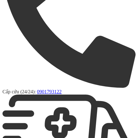
Cấp cứu (24/24):
0901793122