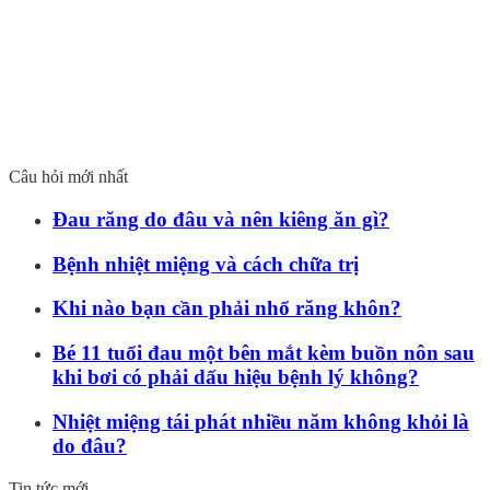
Câu hỏi mới nhất
Đau răng do đâu và nên kiêng ăn gì?
Bệnh nhiệt miệng và cách chữa trị
Khi nào bạn cần phải nhổ răng khôn?
Bé 11 tuổi đau một bên mắt kèm buồn nôn sau
khi bơi có phải dấu hiệu bệnh lý không?
Nhiệt miệng tái phát nhiều năm không khỏi là
do đâu?
Tin tức mới