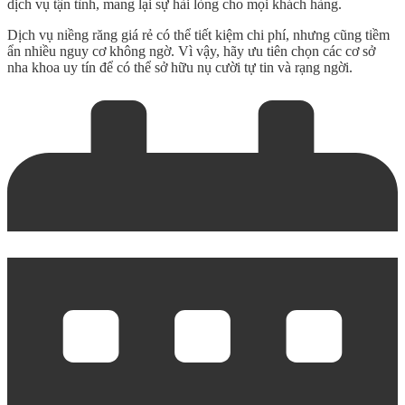
dịch vụ tận tình, mang lại sự hài lòng cho mọi khách hàng.
Dịch vụ
niềng răng giá rẻ
có thể tiết kiệm chi phí, nhưng cũng tiềm
ẩn nhiều nguy cơ không ngờ. Vì vậy, hãy ưu tiên chọn các cơ sở
nha khoa uy tín để có thể sở hữu nụ cười tự tin và rạng ngời.