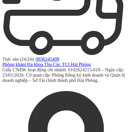
Trực sản (24/24):
0936245499
Phòng khám Đa khoa Thu Cúc TCI Hải Phòng
Giấy CNĐK hoạt động chi nhánh: 0102624215-018 – Ngày cấp:
23/01/2026. Cơ quan cấp: Phòng Đăng ký kinh doanh và Quản lý
doanh nghiệp – Sở Tài chính thành phố Hải Phòng.