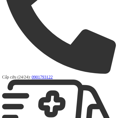
Cấp cứu (24/24):
0901793122