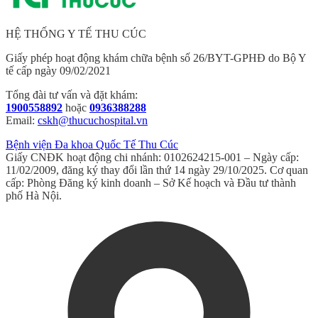
HỆ THỐNG Y TẾ THU CÚC
Giấy phép hoạt động khám chữa bệnh số 26/BYT-GPHĐ do Bộ Y
tế cấp ngày 09/02/2021
Tổng đài tư vấn và đặt khám:
1900558892
hoặc
0936388288
Email:
cskh@thucuchospital.vn
Bệnh viện Đa khoa Quốc Tế Thu Cúc
Giấy CNĐK hoạt động chi nhánh: 0102624215-001 – Ngày cấp:
11/02/2009, đăng ký thay đổi lần thứ 14 ngày 29/10/2025. Cơ quan
cấp: Phòng Đăng ký kinh doanh – Sở Kế hoạch và Đầu tư thành
phố Hà Nội.