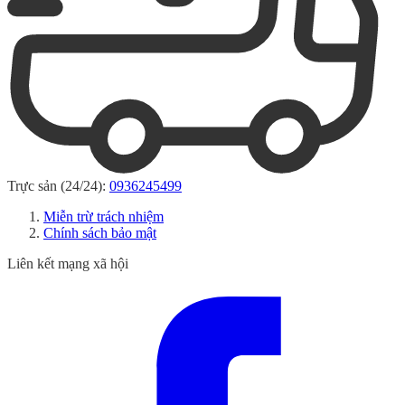
Trực sản (24/24):
0936245499
Miễn trừ trách nhiệm
Chính sách bảo mật
Liên kết mạng xã hội