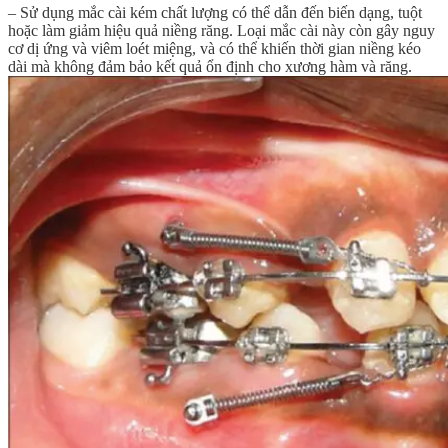
– Sử dụng mắc cài kém chất lượng có thể dẫn đến biến dạng, tuột
hoặc làm giảm hiệu quả niềng răng. Loại mắc cài này còn gây nguy
cơ dị ứng và viêm loét miệng, và có thể khiến thời gian niềng kéo
dài mà không đảm bảo kết quả ổn định cho xương hàm và răng.