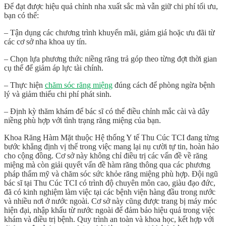
Để đạt được hiệu quả chỉnh nha xuất sắc mà vẫn giữ chi phí tối ưu,
bạn có thể:
– Tận dụng các chương trình khuyến mãi, giảm giá hoặc ưu đãi từ
các cơ sở nha khoa uy tín.
– Chọn lựa phương thức niềng răng trả góp theo từng đợt thời gian
cụ thể để giảm áp lực tài chính.
– Thực hiện
chăm sóc răng miệng
đúng cách để phòng ngừa bệnh
lý và giảm thiểu chi phí phát sinh.
– Định kỳ thăm khám để bác sĩ có thể điều chỉnh mắc cài và dây
niềng phù hợp với tình trạng răng miệng của bạn.
Khoa Răng Hàm Mặt thuộc Hệ thống Y tế Thu Cúc TCI đang từng
bước khẳng định vị thế trong việc mang lại nụ cười tự tin, hoàn hảo
cho cộng đồng. Cơ sở này không chỉ điều trị các vấn đề về răng
miệng mà còn giải quyết vấn đề hàm răng thông qua các phương
pháp thẩm mỹ và chăm sóc sức khỏe răng miệng phù hợp. Đội ngũ
bác sĩ tại Thu Cúc TCI có trình độ chuyên môn cao, giàu đạo đức,
đã có kinh nghiệm làm việc tại các bệnh viện hàng đầu trong nước
và nhiều nơi ở nước ngoài. Cơ sở này cũng được trang bị máy móc
hiện đại, nhập khẩu từ nước ngoài để đảm bảo hiệu quả trong việc
khám và điều trị bệnh. Quy trình an toàn và khoa học, kết hợp với