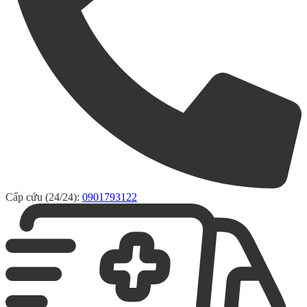
Cấp cứu (24/24):
0901793122