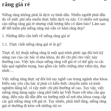
răng giá rẻ
Niềng răng không phải là dịch vụ bình dân. Nhiều người phải đắn
đo về mức phí nếu muốn thực hiện dịch vụ này. Có nhiều nơi quảng
cáo niềng răng giá rẻ nhưng chất lượng liệu có đảm bảo? Làm sao
để tiết kiệm phí niềng răng mà vẫn có hàm răng đep?
1. Những điều cần biết về niềng răng giá rẻ
1.1. Thực chất niềng răng giá rẻ là gì?
Thực tế, kỹ thuật niềng răng là một quá trình phức tạp đòi hỏi kỹ
năng cao của các bác sĩ nha khoa, do đó chi phí cho việc này
thường cao. Việc lựa chọn niềng răng với giá rẻ có thể gây ra các
hậu quả nghiêm trọng, bao gồm các biến chứng như viêm tủy, đau
nhức…
Việc niềng răng thực sự đòi hỏi tay nghề cao trong ngành nha khoa.
Điều này yêu cầu bác sĩ phải có kiến thức chuyên môn và kinh
nghiệm đáng kể, vì vậy mức chi phí thường sẽ cao. Tuy vậy, việc
niềng răng đang ngày càng phổ biến tại Việt Nam với nhu cầu gia
tăng, điều này đã dẫn đến xu hướng một số nơi nha khoa cung cấp
các gói niềng răng với giá rẻ. Tuy nhiên, phải nhớ rằng, niềng răng
giá rẻ thường đi kèm với những rủi ro: