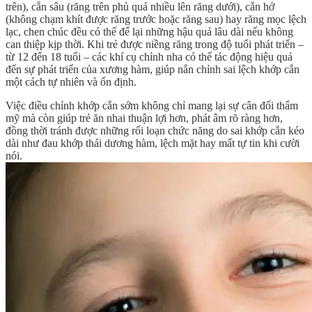
trên), cắn sâu (răng trên phủ quá nhiều lên răng dưới), cắn hở
(không chạm khít được răng trước hoặc răng sau) hay răng mọc lệch
lạc, chen chúc đều có thể để lại những hậu quả lâu dài nếu không
can thiệp kịp thời. Khi trẻ được niềng răng trong độ tuổi phát triển –
từ 12 đến 18 tuổi – các khí cụ chỉnh nha có thể tác động hiệu quả
đến sự phát triển của xương hàm, giúp nắn chỉnh sai lệch khớp cắn
một cách tự nhiên và ổn định.
Việc điều chỉnh khớp cắn sớm không chỉ mang lại sự cân đối thẩm
mỹ mà còn giúp trẻ ăn nhai thuận lợi hơn, phát âm rõ ràng hơn,
đồng thời tránh được những rối loạn chức năng do sai khớp cắn kéo
dài như đau khớp thái dương hàm, lệch mặt hay mất tự tin khi cười
nói.