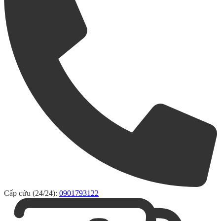
Cấp cứu (24/24):
0901793122