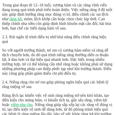
Trong giai đoạn từ 12–18 tuổi, xương hàm và các răng vĩnh viễn
đang trong quá trình phát triển hoàn thiện. Việc niềng răng ở độ tuổi
này giúp định hướng răng mọc đúng vị trí, điều chỉnh các sai lệch
như
răng hô
, móm, lệch khớp cắn hoặc chen chúc kịp thời. Can
thiệp chỉnh nha sớm còn giúp định hình khuôn mặt cân đối, hài hòa
hơn, hạn chế các biến dạng hàm về sau.
2.3. Rút ngắn lộ trình điều trị nhờ khả năng điều chỉnh răng hiệu
quả
So với người trưởng thành, trẻ em có xương hàm mềm và răng dễ
dịch chuyển hơn, do đó quá trình niềng răng thường diễn ra thuận
lợi, ít đau hơn và đạt hiệu quả nhanh hơn. Đặc biệt, trong nhiều
trường hợp, trẻ có thể không cần nhổ răng hoặc không phải sử dụng
những phương pháp can thiệp phức tạp như khi trưởng thành. Điều
này cũng góp phần giảm thiểu chi phí điều trị.
2.4. Niềng răng cho trẻ em giúp phòng ngừa hiệu quả các bệnh lý
răng miệng về sau
Răng lệch lạc khiến việc vệ sinh răng miệng trở nên khó khăn, tạo
điều kiện cho mảng bám, vi khuẩn tích tụ, gây sâu răng, viêm lợi
hoặc
viêm nha chu
. Niềng răng giúp sắp xếp lại các răng về đúng vị
trí, tạo điều kiện vệ sinh dễ dàng hơn, từ đó phòng tránh hiệu quả
các bệnh lý răng miệng lâu dài, bảo vệ sức khỏe răng lợi khi trưởng