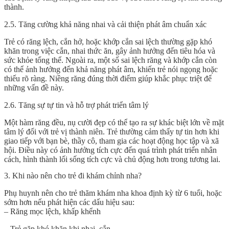
thành.
2.5. Tăng cường khả năng nhai và cải thiện phát âm chuẩn xác
Trẻ có răng lệch, cắn hở, hoặc khớp cắn sai lệch thường gặp khó
khăn trong việc cắn, nhai thức ăn, gây ảnh hưởng đến tiêu hóa và
sức khỏe tổng thể. Ngoài ra, một số sai lệch răng và khớp cắn còn
có thể ảnh hưởng đến khả năng phát âm, khiến trẻ nói ngọng hoặc
thiếu rõ ràng. Niềng răng đúng thời điểm giúp khắc phục triệt để
những vấn đề này.
2.6. Tăng sự tự tin và hỗ trợ phát triển tâm lý
Một hàm răng đều, nụ cười đẹp có thể tạo ra sự khác biệt lớn về mặt
tâm lý đối với trẻ vị thành niên. Trẻ thường cảm thấy tự tin hơn khi
giao tiếp với bạn bè, thầy cô, tham gia các hoạt động học tập và xã
hội. Điều này có ảnh hưởng tích cực đến quá trình phát triển nhân
cách, hình thành lối sống tích cực và chủ động hơn trong tương lai.
3. Khi nào nên cho trẻ đi khám chỉnh nha?
Phụ huynh nên cho trẻ thăm khám nha khoa định kỳ từ 6 tuổi, hoặc
sớm hơn nếu phát hiện các dấu hiệu sau:
– Răng mọc lệch, khấp khểnh
– Trẻ gặp khó khăn khi nhai, cắn