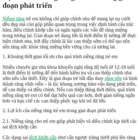
đoạn phát triển
Niềng răng
trẻ em không chỉ giúp chỉnh nha để mang lại nụ cười
đều đẹp mà còn góp phần quan trọng trong việc định hình cấu trúc
hàm, điều chỉnh khớp cắn và ngăn ngừa các vấn đề răng miệng
trong tương lai. Giai đoạn trẻ đang lớn là thời điểm lý tưởng để thực
hiện chỉnh nha, bởi đây chính là lúc can thiệp sớm có thể tạo nên
nền tảng sức khỏe răng miệng bền vững cho cả tương lai.
1. Khoảng thời gian tối ưu cho quá trình niềng răng trẻ em
Nhiều chuyên gia nha khoa khuyến nghị rằng độ tuổi từ 12-18 tuổi
là thời điểm lý tưởng để tiến hành kiểm tra và can thiệp chỉnh nha
sớm nếu cần thiết. Đây là giai đoạn trẻ bắt đầu thay
răng sữa
và hình
thành răng vĩnh viễn – là lúc khung xương hàm vẫn đang phát triển,
dễ can thiệp và điều chỉnh. Nếu can thiệp đúng thời điểm, quá trình
niềng răng trẻ em có thể đạt hiệu quả cao hơn, thời gian niềng ngắn
hơn và hạn chế các can thiệp phức tạp khi trẻ đã lớn.
2. Lợi ích của niềng răng trẻ em trong giai đoạn phát triển
2.1. Niềng răng cho trẻ em giúp phát hiện và điều chỉnh kịp thời các
sai lệch khớp cắn
Các dạng sai
lệch khớp cắn
như cắn ngược (răng dưới phủ lên răng