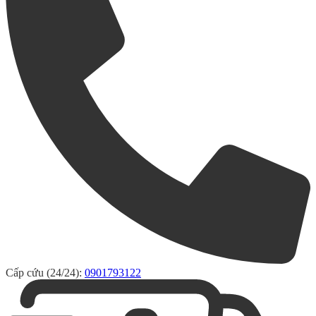
Cấp cứu (24/24):
0901793122