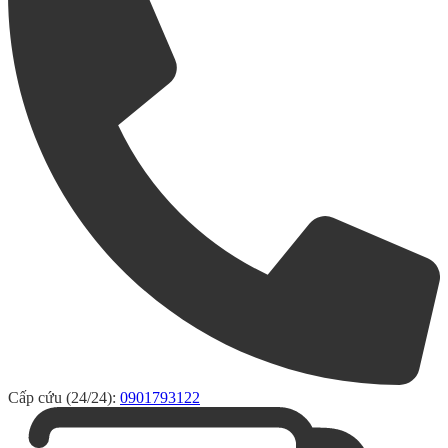
Cấp cứu (24/24):
0901793122