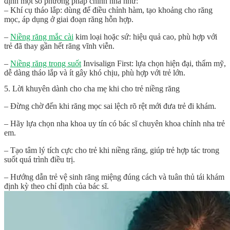
định một số phương pháp chỉnh nha như:
– Khí cụ tháo lắp: dùng để điều chỉnh hàm, tạo khoảng cho răng
mọc, áp dụng ở giai đoạn răng hỗn hợp.
–
Niềng răng mắc cài
kim loại hoặc sứ: hiệu quả cao, phù hợp với
trẻ đã thay gần hết răng vĩnh viễn.
–
Niềng răng trong suốt
Invisalign First: lựa chọn hiện đại, thẩm mỹ,
dễ dàng tháo lắp và ít gây khó chịu, phù hợp với trẻ lớn.
5. Lời khuyên dành cho cha mẹ khi cho trẻ niềng răng
– Đừng chờ đến khi răng mọc sai lệch rõ rệt mới đưa trẻ đi khám.
– Hãy lựa chọn nha khoa uy tín có bác sĩ chuyên khoa chỉnh nha trẻ
em.
– Tạo tâm lý tích cực cho trẻ khi niềng răng, giúp trẻ hợp tác trong
suốt quá trình điều trị.
– Hướng dẫn trẻ vệ sinh răng miệng đúng cách và tuân thủ tái khám
định kỳ theo chỉ định của bác sĩ.