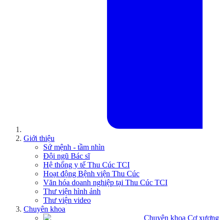
Giới thiệu
Sứ mệnh - tầm nhìn
Đội ngũ Bác sĩ
Hệ thống y tế Thu Cúc TCI
Hoạt động Bệnh viện Thu Cúc
Văn hóa doanh nghiệp tại Thu Cúc TCI
Thư viện hình ảnh
Thư viện video
Chuyên khoa
Chuyên khoa Cơ xương