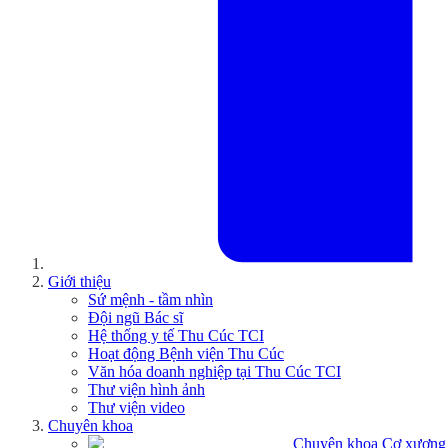
Giới thiệu
Sứ mệnh - tầm nhìn
Đội ngũ Bác sĩ
Hệ thống y tế Thu Cúc TCI
Hoạt động Bệnh viện Thu Cúc
Văn hóa doanh nghiệp tại Thu Cúc TCI
Thư viện hình ảnh
Thư viện video
Chuyên khoa
Chuyên khoa Cơ xương