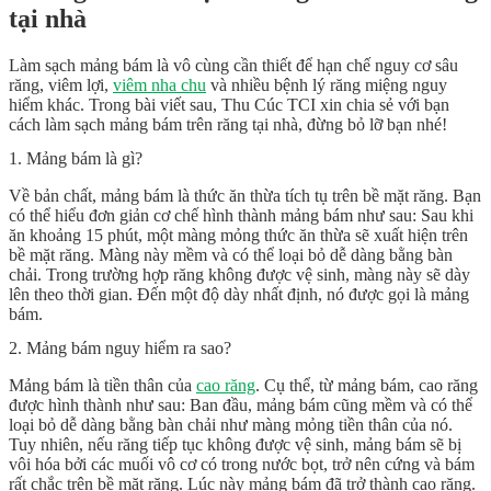
tại nhà
Làm sạch mảng bám là vô cùng cần thiết để hạn chế nguy cơ sâu
răng, viêm lợi,
viêm nha chu
và nhiều bệnh lý răng miệng nguy
hiểm khác. Trong bài viết sau, Thu Cúc TCI xin chia sẻ với bạn
cách làm sạch mảng bám trên răng tại nhà, đừng bỏ lỡ bạn nhé!
1. Mảng bám là gì?
Về bản chất, mảng bám là thức ăn thừa tích tụ trên bề mặt răng. Bạn
có thể hiểu đơn giản cơ chế hình thành mảng bám như sau: Sau khi
ăn khoảng 15 phút, một màng mỏng thức ăn thừa sẽ xuất hiện trên
bề mặt răng. Màng này mềm và có thể loại bỏ dễ dàng bằng bàn
chải. Trong trường hợp răng không được vệ sinh, màng này sẽ dày
lên theo thời gian. Đến một độ dày nhất định, nó được gọi là mảng
bám.
2. Mảng bám nguy hiểm ra sao?
Mảng bám là tiền thân của
cao răng
. Cụ thể, từ mảng bám, cao răng
được hình thành như sau: Ban đầu, mảng bám cũng mềm và có thể
loại bỏ dễ dàng bằng bàn chải như màng mỏng tiền thân của nó.
Tuy nhiên, nếu răng tiếp tục không được vệ sinh, mảng bám sẽ bị
vôi hóa bởi các muối vô cơ có trong nước bọt, trở nên cứng và bám
rất chắc trên bề mặt răng. Lúc này mảng bám đã trở thành cao răng.