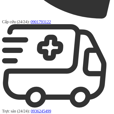
Cấp cứu (24/24):
0901793122
Trực sản (24/24):
0936245499