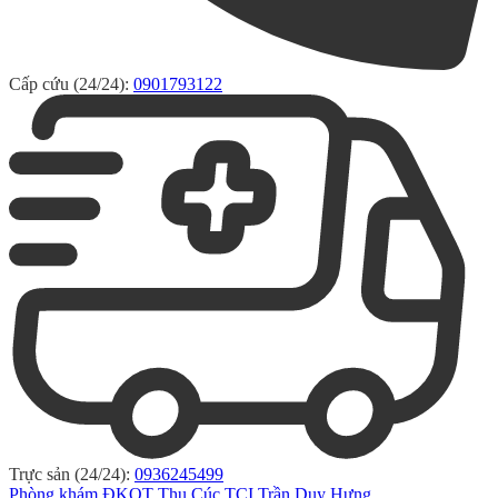
Cấp cứu (24/24):
0901793122
Trực sản (24/24):
0936245499
Phòng khám ĐKQT Thu Cúc TCI Trần Duy Hưng