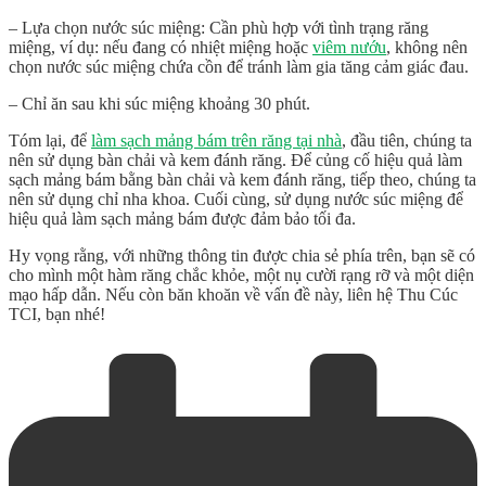
– Lựa chọn nước súc miệng: Cần phù hợp với tình trạng răng
miệng, ví dụ: nếu đang có nhiệt miệng hoặc
viêm nướu
, không nên
chọn nước súc miệng chứa cồn để tránh làm gia tăng cảm giác đau.
– Chỉ ăn sau khi súc miệng khoảng 30 phút.
Tóm lại, để
làm sạch mảng bám trên răng tại nhà
, đầu tiên, chúng ta
nên sử dụng bàn chải và kem đánh răng. Để củng cố hiệu quả làm
sạch mảng bám bằng bàn chải và kem đánh răng, tiếp theo, chúng ta
nên sử dụng chỉ nha khoa. Cuối cùng, sử dụng nước súc miệng để
hiệu quả làm sạch mảng bám được đảm bảo tối đa.
Hy vọng rằng, với những thông tin được chia sẻ phía trên, bạn sẽ có
cho mình một hàm răng chắc khỏe, một nụ cười rạng rỡ và một diện
mạo hấp dẫn. Nếu còn băn khoăn về vấn đề này, liên hệ Thu Cúc
TCI, bạn nhé!