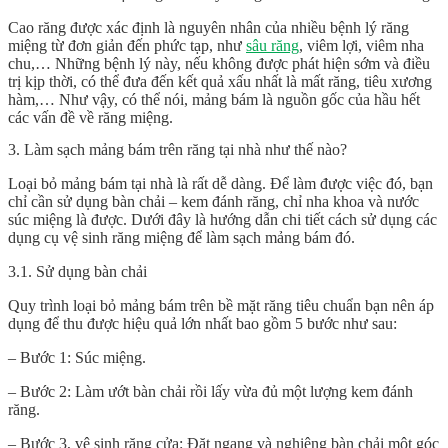
Cao răng được xác định là nguyên nhân của nhiều bệnh lý răng
miệng từ đơn giản đến phức tạp, như
sâu răng
, viêm lợi, viêm nha
chu,… Những bệnh lý này, nếu không được phát hiện sớm và điều
trị kịp thời, có thể đưa đến kết quả xấu nhất là mất răng, tiêu xương
hàm,… Như vậy, có thể nói, mảng bám là nguồn gốc của hầu hết
các vấn đề về răng miệng.
3. Làm sạch mảng bám trên răng tại nhà như thế nào?
Loại bỏ mảng bám tại nhà là rất dễ dàng. Để làm được việc đó, bạn
chỉ cần sử dụng bàn chải – kem đánh răng, chỉ nha khoa và nước
súc miệng là được. Dưới đây là hướng dẫn chi tiết cách sử dụng các
dụng cụ vệ sinh răng miệng để làm sạch mảng bám đó.
3.1. Sử dụng bàn chải
Quy trình loại bỏ mảng bám trên bề mặt răng tiêu chuẩn bạn nên áp
dụng để thu được hiệu quả lớn nhất bao gồm 5 bước như sau:
– Bước 1: Súc miệng.
– Bước 2: Làm ướt bàn chải rồi lấy vừa đủ một lượng kem đánh
răng.
– Bước 3, vệ sinh răng cửa: Đặt ngang và nghiêng bàn chải một góc