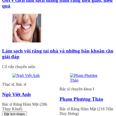
Gợi ý cách làm sạch mảng bám răng đơn giản, hiệu
quả
Làm sạch vôi răng tại nhà và những băn khoăn cần
giải đáp
Cố vấn chuyên môn
Thạc sĩ, Bác sĩ
Bác sĩ chuyên khoa I
Ngô Việt Anh
Phạm Phương Thảo
Bác sĩ Răng Hàm Mặt (286
Thụy Khuê)
Bác sĩ Răng Hàm Mặt (216 Trần
Duy Hưng)
Đặt lịch khám