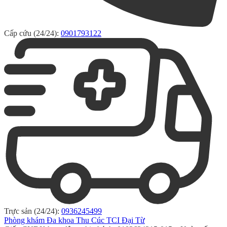
Cấp cứu (24/24):
0901793122
Trực sản (24/24):
0936245499
Phòng khám Đa khoa Thu Cúc TCI Đại Từ