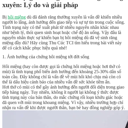
xuyên: Lý do và giải pháp
Bị
hôi miệng
dù đã đánh răng thường xuyên là vấn đề khiến nhiều
người lo lắng, ảnh hưởng đến giao tiếp và sự tự tin trong cuộc sống.
Tình trạng này có thể xuất phát từ nhiều nguyên nhân khác nhau
như bệnh lý, thói quen sinh hoạt hoặc chế độ ăn uống. Vậy đâu là
nguyên nhân thực sự khiến bạn bị hôi miệng dù đã vệ sinh răng
miệng đầy đủ? Hãy cùng Thu Cúc TCI tìm hiểu trong bài viết này
để có cách khắc phục hiệu quả nhé!
1. Ảnh hưởng của chứng hôi miệng tới đời sống
Hôi miệng (hay còn được gọi là chứng hôi miệng hoặc hơi thở có
mùi) là tình trạng phổ biến ảnh hưởng đến khoảng 25-30% dân số
toàn cầu. Đây không chỉ là vấn đề về mùi hôi khó chịu mà còn có
thể là dấu hiệu cảnh báo của nhiều vấn đề sức khỏe tiềm ẩn.
Hơi thở có mùi có thể gây ảnh hưởng đến người đối diện trong giao
tiếp hàng ngày. Tuy nhiên, không ít người lại không ý thức được
tình trạng này của bản thân, do mắc chứng rối loạn khứu giác hoặc
đã quen với mùi trong khoang miệng. Vì vậy, nhiều trường hợp chỉ
nhận ra vấn đề khi được người thân, bạn bè hay đồng nghiệp góp ý.