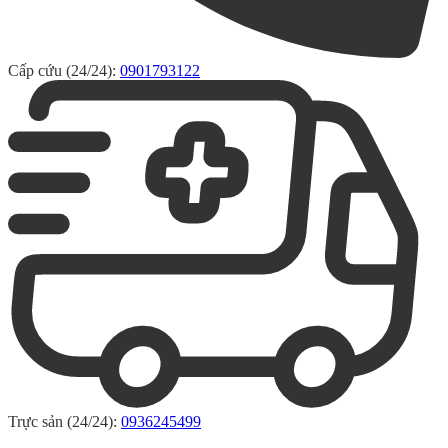
Cấp cứu (24/24):
0901793122
Trực sản (24/24):
0936245499