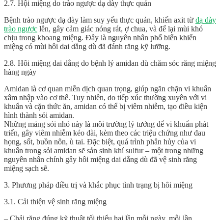
2.7. Hội miệng do trào ngược dạ dày thực quản
Bệnh trào ngược dạ dày làm suy yếu thực quản, khiến axit từ
dạ dày
trào ngược
lên, gây cảm giác nóng rát, ợ chua, và để lại mùi khó
chịu trong khoang miệng. Đây là nguyên nhân phổ biến khiến
miệng có mùi hôi dai dẳng dù đã đánh răng kỹ lưỡng.
2.8. Hôi miệng dai dẳng do bệnh lý amidan dù chăm sóc răng miệng
hàng ngày
Amidan là cơ quan miễn dịch quan trọng, giúp ngăn chặn vi khuẩn
xâm nhập vào cơ thể. Tuy nhiên, do tiếp xúc thường xuyên với vi
khuẩn và cặn thức ăn, amidan có thể bị viêm nhiễm, tạo điều kiện
hình thành sỏi amidan.
Những mảng sỏi nhỏ này là môi trường lý tưởng để vi khuẩn phát
triển, gây viêm nhiễm kéo dài, kèm theo các triệu chứng như đau
họng, sốt, buồn nôn, ù tai. Đặc biệt, quá trình phân hủy của vi
khuẩn trong sỏi amidan sẽ sản sinh khí sulfur – một trong những
nguyên nhân chính gây hôi miệng dai dẳng dù đã vệ sinh răng
miệng sạch sẽ.
3. Phương pháp điều trị và khắc phục tình trạng bị hôi miệng
3.1. Cải thiện vệ sinh răng miệng
– Chải răng đúng kỹ thuật tối thiểu hai lần mỗi ngày, mỗi lần