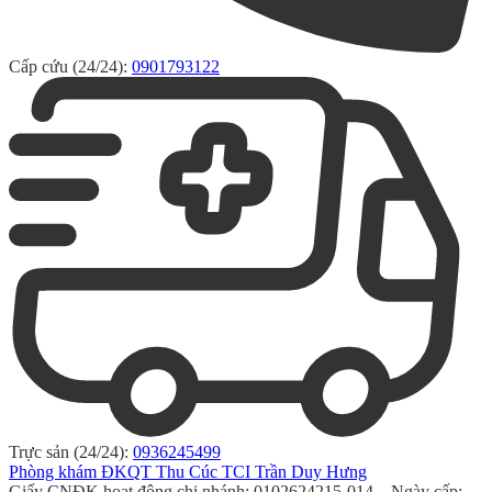
Cấp cứu (24/24):
0901793122
Trực sản (24/24):
0936245499
Phòng khám ĐKQT Thu Cúc TCI Trần Duy Hưng
Giấy CNĐK hoạt động chi nhánh: 0102624215-014 – Ngày cấp: