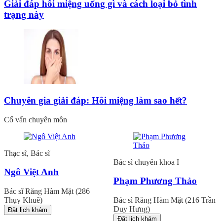
Giải đáp hôi miệng uống gì và cách loại bỏ tình
trạng này
Chuyên gia giải đáp: Hôi miệng làm sao hết?
Cố vấn chuyên môn
Thạc sĩ, Bác sĩ
Bác sĩ chuyên khoa I
Ngô Việt Anh
Phạm Phương Thảo
Bác sĩ Răng Hàm Mặt (286
Thụy Khuê)
Bác sĩ Răng Hàm Mặt (216 Trần
Duy Hưng)
Đặt lịch khám
Đặt lịch khám