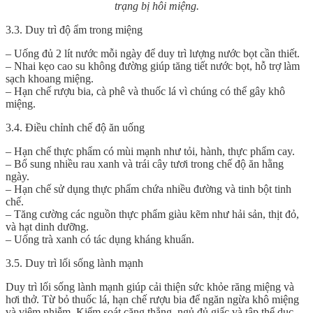
trạng bị hôi miệng.
3.3. Duy trì độ ẩm trong miệng
– Uống đủ 2 lít nước mỗi ngày để duy trì lượng nước bọt cần thiết.
– Nhai kẹo cao su không đường giúp tăng tiết nước bọt, hỗ trợ làm
sạch khoang miệng.
– Hạn chế rượu bia, cà phê và thuốc lá vì chúng có thể gây khô
miệng.
3.4. Điều chỉnh chế độ ăn uống
– Hạn chế thực phẩm có mùi mạnh như tỏi, hành, thực phẩm cay.
– Bổ sung nhiều rau xanh và trái cây tươi trong chế độ ăn hằng
ngày.
– Hạn chế sử dụng thực phẩm chứa nhiều đường và tinh bột tinh
chế.
– Tăng cường các nguồn thực phẩm giàu kẽm như hải sản, thịt đỏ,
và hạt dinh dưỡng.
– Uống trà xanh có tác dụng kháng khuẩn.
3.5. Duy trì lối sống lành mạnh
Duy trì lối sống lành mạnh giúp cải thiện sức khỏe răng miệng và
hơi thở. Từ bỏ thuốc lá, hạn chế rượu bia để ngăn ngừa khô miệng
và viêm nhiễm. Kiểm soát căng thẳng, ngủ đủ giấc và tập thể dục