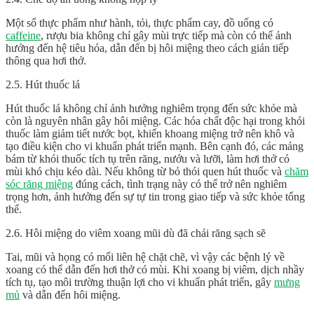
Một số thực phẩm như hành, tỏi, thực phẩm cay, đồ uống có
caffeine
, rượu bia không chỉ gây mùi trực tiếp mà còn có thể ảnh
hưởng đến hệ tiêu hóa, dẫn đến bị hôi miệng theo cách gián tiếp
thông qua hơi thở.
2.5. Hút thuốc lá
Hút thuốc lá không chỉ ảnh hưởng nghiêm trọng đến sức khỏe mà
còn là nguyên nhân gây hôi miệng. Các hóa chất độc hại trong khói
thuốc làm giảm tiết nước bọt, khiến khoang miệng trở nên khô và
tạo điều kiện cho vi khuẩn phát triển mạnh. Bên cạnh đó, các mảng
bám từ khói thuốc tích tụ trên răng, nướu và lưỡi, làm hơi thở có
mùi khó chịu kéo dài. Nếu không từ bỏ thói quen hút thuốc và
chăm
sóc răng miệng
đúng cách, tình trạng này có thể trở nên nghiêm
trọng hơn, ảnh hưởng đến sự tự tin trong giao tiếp và sức khỏe tổng
thể.
2.6. Hôi miệng do viêm xoang mũi dù đã chải răng sạch sẽ
Tai, mũi và họng có mối liên hệ chặt chẽ, vì vậy các bệnh lý về
xoang có thể dẫn đến hơi thở có mùi. Khi xoang bị viêm, dịch nhầy
tích tụ, tạo môi trường thuận lợi cho vi khuẩn phát triển, gây
mưng
mủ
và dẫn đến hôi miệng.