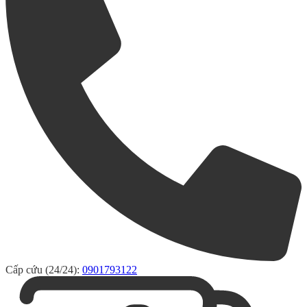
Cấp cứu (24/24):
0901793122