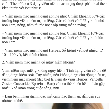
chút. Theo đó, có 3 dạng viêm niêm mạc miệng được phân loại theo
kích thước vết loét như sau:
– Viêm niêm mạc miệng dạng aphthe nhỏ: Chiếm khoảng 80% các
trường hợp viêm niêm mạc miệng. Các vết loét có đường kính nhỏ
hơn 1cm, nông, nằm rải rác hoặc tập trung thành mảng.
– Viêm niêm mạc miệng dạng aphthe lớn: Chiếm khoảng 10% các
trường hợp viêm niêm mạc miệng. Các vết loét có đường kính lớn
hơn 1cm.
– Viêm niêm mạc miệng dạng Herpes: Số lượng vết loét nhiều, từ
10 – 100 vết, kết thành chùm.
2. Viêm niêm mạc miệng có nguy hiểm không?
Viêm niêm mạc miệng không nguy hiểm. Tình trạng viêm có thể dễ
dàng được kiểm soát. Tuy nhiên, nếu không được chủ động điều trị,
viêm niêm mạc miệng (đặc biệt là viêm do virus Herpes, Varicella
Zoster, Coxsackie, Epstein – Barr) vẫn có thể khiến bệnh nhân gặp
nhiều khó khăn trong cuộc sống, như:
– Làm bệnh nhân giảm hoặc mất cảm giác thèm ăn, dẫn đến suy
nhược cơ thể.