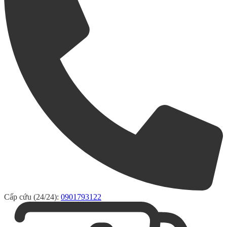
Cấp cứu (24/24):
0901793122