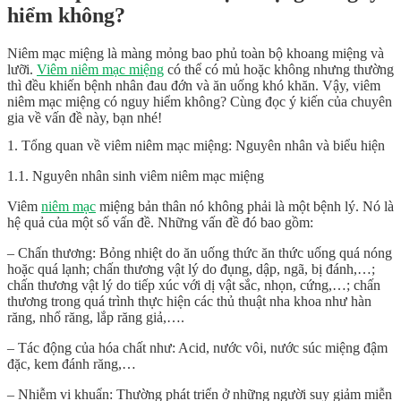
hiểm không?
Niêm mạc miệng là màng mỏng bao phủ toàn bộ khoang miệng và
lưỡi.
Viêm niêm mạc miệng
có thể có mủ hoặc không nhưng thường
thì đều khiến bệnh nhân đau đớn và ăn uống khó khăn. Vậy,
viêm
niêm mạc miệng có nguy hiểm không
? Cùng đọc ý kiến của chuyên
gia về vấn đề này, bạn nhé!
1. Tổng quan về viêm niêm mạc miệng: Nguyên nhân và biểu hiện
1.1. Nguyên nhân sinh viêm niêm mạc miệng
Viêm
niêm mạc
miệng bản thân nó không phải là một bệnh lý. Nó là
hệ quả của một số vấn đề. Những vấn đề đó bao gồm:
– Chấn thương: Bỏng nhiệt do ăn uống thức ăn thức uống quá nóng
hoặc quá lạnh; chấn thương vật lý do đụng, dập, ngã, bị đánh,…;
chấn thương vật lý do tiếp xúc với dị vật sắc, nhọn, cứng,…; chấn
thương trong quá trình thực hiện các thủ thuật nha khoa như hàn
răng, nhổ răng, lắp răng giả,….
– Tác động của hóa chất như: Acid, nước vôi, nước súc miệng đậm
đặc, kem đánh răng,…
– Nhiễm vi khuẩn: Thường phát triển ở những người suy giảm miễn