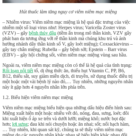
Hút thuốc làm tăng nguy cơ viêm niêm mạc miệng
– Nhiễm virus: Viêm niêm mạc miệng là hệ quả đặc trưng của việc
nhiễm một số loại virus như: Herpes virus; Varicella Zoster virus
(VZV) – gây
bệnh thủy đậu
(tiềm ẩn trong mô thần kinh, VZV gây
phát ban da tương ứng với rễ thần kinh mà chúng khu trú và ảnh
hưởng nhánh dây thần kinh số V, gây loét miệng); Coxsackievirus –
gây tay chân miệng; Rubella – gây bệnh sởi; Epstein – Barr virus
(EBV) – gây hội chứng sốt, viêm niêm mạc miệng vùng sau hầu.
Ngoài ra, viêm niêm mạc miệng còn có thể là hệ quả của tình trạng:
Rối loạn nội tiết
tố, dị ứng thức ăn, thiếu hụt Vitamin C, PP, B6,
B12, thiếu sắt, suy giảm miễn dịch, di truyền, sử dụng thuốc điều trị
một hoặc một vài bệnh lý nào đó,… Tuy nhiên, những nguyên nhân
này ít gặp hơn 4 nguyên nhân lớn phía trên.
1.2. Biểu hiện viêm niêm mạc miệng
Viêm niêm mạc miệng biểu hiện qua những dấu hiệu điển hình sau:
Miệng xuất hiện một hoặc nhiều vết đỏ, nóng, đau, sưng, loét; đôi
khi xuất hiện ổ áp xe trên và dưới lưỡi; miệng khô; nước bọt đặc
hơn;
lợi sưng
; đau khi nói chuyện hoặc ăn nhai; sốt; nổi hạch hàm,
… Tuy nhiên, khi quan sát kỹ, chúng ta sẽ thấy viêm niêm mạc
miệng do các nguyên nhân khác nhau sẽ biểu hiện khác nhau đôi