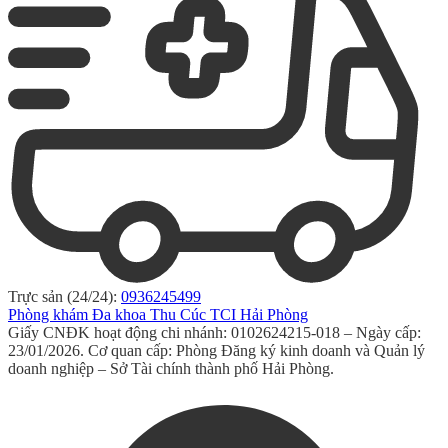
Trực sản (24/24):
0936245499
Phòng khám Đa khoa Thu Cúc TCI Hải Phòng
Giấy CNĐK hoạt động chi nhánh: 0102624215-018 – Ngày cấp:
23/01/2026. Cơ quan cấp: Phòng Đăng ký kinh doanh và Quản lý
doanh nghiệp – Sở Tài chính thành phố Hải Phòng.