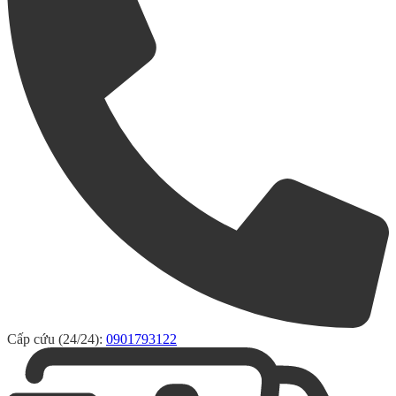
Cấp cứu (24/24):
0901793122