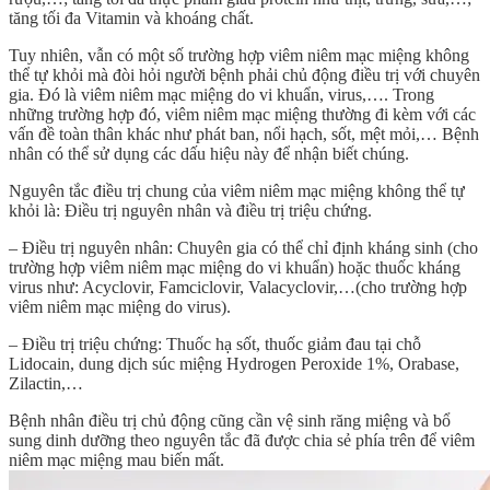
tăng tối đa Vitamin và khoáng chất.
Tuy nhiên, vẫn có một số trường hợp viêm niêm mạc miệng không
thể tự khỏi mà đòi hỏi người bệnh phải chủ động điều trị với chuyên
gia. Đó là viêm niêm mạc miệng do vi khuẩn, virus,…. Trong
những trường hợp đó, viêm niêm mạc miệng thường đi kèm với các
vấn đề toàn thân khác như phát ban, nổi hạch, sốt, mệt mỏi,… Bệnh
nhân có thể sử dụng các dấu hiệu này để nhận biết chúng.
Nguyên tắc điều trị chung của viêm niêm mạc miệng không thể tự
khỏi là: Điều trị nguyên nhân và điều trị triệu chứng.
– Điều trị nguyên nhân: Chuyên gia có thể chỉ định kháng sinh (cho
trường hợp viêm niêm mạc miệng do vi khuẩn) hoặc thuốc kháng
virus như: Acyclovir, Famciclovir, Valacyclovir,…(cho trường hợp
viêm niêm mạc miệng do virus).
– Điều trị triệu chứng: Thuốc hạ sốt, thuốc giảm đau tại chỗ
Lidocain, dung dịch súc miệng Hydrogen Peroxide 1%, Orabase,
Zilactin,…
Bệnh nhân điều trị chủ động cũng cần vệ sinh răng miệng và bổ
sung dinh dưỡng theo nguyên tắc đã được chia sẻ phía trên để viêm
niêm mạc miệng mau biến mất.