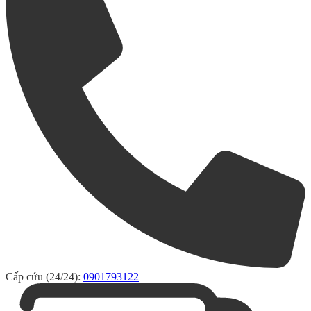
Cấp cứu (24/24):
0901793122