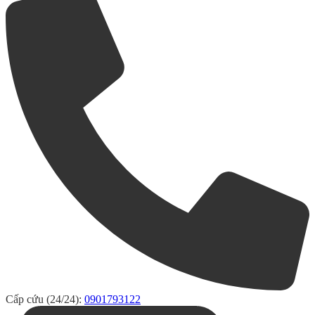
Cấp cứu (24/24):
0901793122