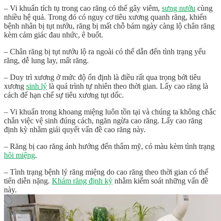
– Vi khuẩn tích tụ trong cao răng có thể gây viêm,
sưng nướu
cùng
nhiều hệ quả. Trong đó có nguy cơ tiêu xương quanh răng, khiến
bệnh nhân bị tụt nướu, răng bị mất chỗ bám ngày càng lộ chân răng
kèm cảm giác đau nhức, ê buốt.
– Chân răng bị tụt nướu lộ ra ngoài có thể dẫn đến tình trạng yếu
răng, dễ lung lay, mất răng.
– Duy trì xương ở mức độ ổn định là điều rất qua trọng bởi tiêu
xương
sinh lý
là quá trình tự nhiên theo thời gian. Lấy cao răng là
cách để hạn chế sự tiêu xương tụt dốc.
– Vi khuẩn trong khoang miệng luôn tồn tại và chúng ta không chắc
chắn việc vệ sinh đúng cách, ngăn ngừa cao răng. Lấy cao răng
định kỳ nhằm giải quyết vấn đề cao răng này.
– Răng bị cao răng ảnh hưởng đến thẩm mỹ, có màu kèm tình trạng
hôi miệng
.
– Tình trạng bệnh lý răng miệng do cao răng theo thời gian có thể
tiến diễn nặng.
Khám răng định kỳ
nhằm kiểm soát những vấn đề
này.