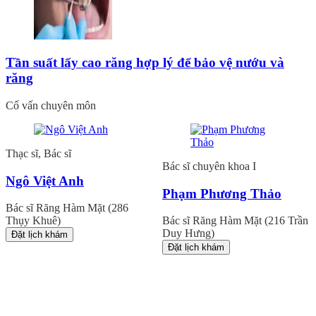
Tần suất lấy cao răng hợp lý để bảo vệ nướu và
răng
Cố vấn chuyên môn
Thạc sĩ, Bác sĩ
Bác sĩ chuyên khoa I
Ngô Việt Anh
Phạm Phương Thảo
Bác sĩ Răng Hàm Mặt (286
Thụy Khuê)
Bác sĩ Răng Hàm Mặt (216 Trần
Duy Hưng)
Đặt lịch khám
Đặt lịch khám