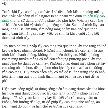
viện
Trước khi lấy cao răng, các bác sĩ sẽ tiến hành kiểm tra răng miệng,
khai thác các bệnh lý của người bệnh nhằm xác định
có nên lấy cao
răng
không, sử dụng phương pháp nào phù hợp. Việc lấy cao răng
sẽ bắt đầu sau khi vệ sinh răng miệng cơ bản. Sau quá trình lấy cao
răng, nha sĩ sẽ làm mịn, làm bóng răng nhằm hạn chế quá trình
mảng bám trên răng sau này. Việc vệ sinh là khâu cuối cùng kết
thúc quá trình này.
Tùy theo phương pháp lấy cao răng mà quá trình lấy cao răng có thể
kéo dài hoặc nhanh chóng. Nhưng nhìn chung, lấy cao răng là quy
trình khá nhanh chóng, không tốn nhiều thời gian. Nhiều phòng
khám răng truyền thống có thể còn sử dụng phương pháp lấy cao
răng bằng bộ dụng cụ cầm tay. Phương pháp dùng máy phun cát lấy
cao răng nhanh hơn, tiện lợi hơn nhờ lực đẩy của các hạt tác động
vào cao răng. Tuy nhiên cách này có thể để lại tình trạng các lỗ nhỏ
trên răng, làm quá trình hình thành mảng bám và cao răng dễ tái
phát.
Hiện nay, công nghệ sử dụng sóng siêu âm đang được các nha khoa
hiện đại ứng dụng trong việc lấy cao răng. Phương pháp này sử
dụng bước sóng âm làm lung lay liên kết của các mảng bám mà
không ảnh hưởng đến lợi, từ đó giúp lấy cao răng nhẹ nhàng, an
toàn, tăng độ bóng và hạn chế sự trở lại của cao răng.