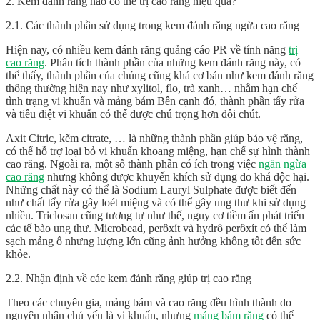
2. Kem đánh răng nào có thể trị cao răng hiệu quả?
2.1. Các thành phần sử dụng trong kem đánh răng ngừa cao răng
Hiện nay, có nhiều kem đánh răng quảng cáo PR về tính năng
trị
cao răng
. Phân tích thành phần của những kem đánh răng này, có
thể thấy, thành phần của chúng cũng khá cơ bản như kem đánh răng
thông thường hiện nay như xylitol, flo, trà xanh… nhằm hạn chế
tình trạng vi khuẩn và mảng bám Bên cạnh đó, thành phần tẩy rửa
và tiêu diệt vi khuẩn có thể được chú trọng hơn đôi chút.
Axit Citric, kẽm citrate, … là những thành phần giúp bảo vệ răng,
có thể hỗ trợ loại bỏ vi khuẩn khoang miệng, hạn chế sự hình thành
cao răng. Ngoài ra, một số thành phần có ích trong việc
ngăn ngừa
cao răng
nhưng không được khuyến khích sử dụng do khá độc hại.
Những chất này có thể là Sodium Lauryl Sulphate được biết đến
như chất tẩy rửa gây loét miệng và có thể gây ung thư khi sử dụng
nhiều. Triclosan cũng tương tự như thế, nguy cơ tiềm ẩn phát triển
các tế bào ung thư. Microbead, perôxít và hydrô perôxít có thể làm
sạch mảng ố nhưng lượng lớn cũng ảnh hưởng không tốt đến sức
khỏe.
2.2. Nhận định về các kem đánh răng giúp trị cao răng
Theo các chuyên gia, mảng bám và cao răng đều hình thành do
nguyên nhân chủ yếu là vi khuẩn, nhưng
mảng bám răng
có thể