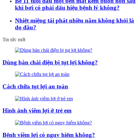
Bé 11 tuổi đau một bên mắt kèm buồn nôn sau
khi bơi có phải dấu hiệu bệnh lý không?
Nhiệt miệng tái phát nhiều năm không khỏi là
do đâu?
Tin tức mới
Dùng bàn chải điện bị tụt lợi không?
Cách chữa tụt lợi an toàn
Hình ảnh viêm lợi ở trẻ em
Bệnh viêm lợi có nguy hiểm không?