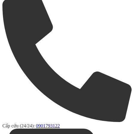
Cấp cứu (24/24):
0901793122