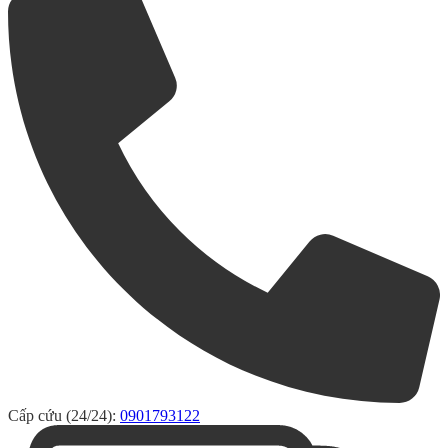
Cấp cứu (24/24):
0901793122