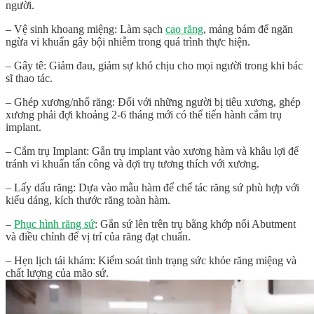
người.
– Vệ sinh khoang miệng: Làm sạch
cao răng
, mảng bám để ngăn
ngừa vi khuẩn gây bội nhiễm trong quá trình thực hiện.
– Gây tê: Giảm đau, giảm sự khó chịu cho mọi người trong khi bác
sĩ thao tác.
– Ghép xương/nhổ răng: Đối với những người bị tiêu xương, ghép
xương phải đợi khoảng 2-6 tháng mới có thể tiến hành cắm trụ
implant.
– Cắm trụ Implant: Gắn trụ implant vào xương hàm và khâu lợi để
tránh vi khuẩn tấn công và đợi trụ tương thích với xương.
– Lấy dấu răng: Dựa vào mẫu hàm để chế tác răng sứ phù hợp với
kiểu dáng, kích thước răng toàn hàm.
–
Phục hình răng sứ
: Gắn sứ lên trên trụ bằng khớp nối Abutment
và điều chỉnh để vị trí của răng đạt chuẩn.
– Hẹn lịch tái khám: Kiểm soát tình trạng sức khỏe răng miệng và
chất lượng của mão sứ.