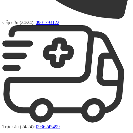
Cấp cứu (24/24):
0901793122
Trực sản (24/24):
0936245499