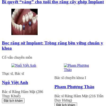
Bí quyết “vàng” cho tuổi thọ răng cấy ghép Implant
Bọc răng sứ Implant: Trồng răng bền vững chuẩn y
khoa
Cố vấn chuyên môn
Thạc sĩ, Bác sĩ
Bác sĩ chuyên khoa I
Ngô Việt Anh
Phạm Phương Thảo
Bác sĩ Răng Hàm Mặt (286
Thụy Khuê)
Bác sĩ Răng Hàm Mặt (216 Trần
Duy Hưng)
Đặt lịch khám
Đặt lịch khám