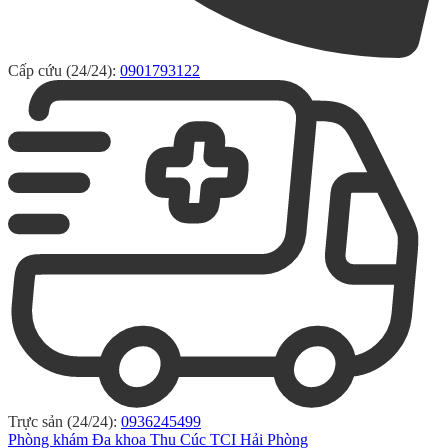
Cấp cứu (24/24):
0901793122
Trực sản (24/24):
0936245499
Phòng khám Đa khoa Thu Cúc TCI Hải Phòng