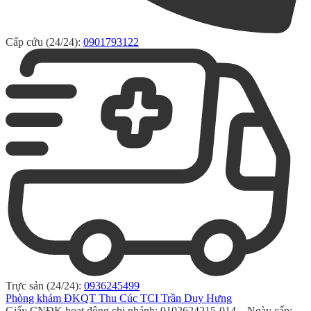
Cấp cứu (24/24):
0901793122
Trực sản (24/24):
0936245499
Phòng khám ĐKQT Thu Cúc TCI Trần Duy Hưng
Giấy CNĐK hoạt động chi nhánh: 0102624215-014 – Ngày cấp: