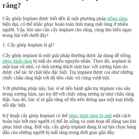
răng?
Cấy ghép Implant được biết đến là một phương pháp
trồng răng
hiện đại, có thể khắc phục hoàn toàn tình trạng mất răng ở nhiều
người. Vậy,
khi nào cần cấy implant
cho răng, cùng tìm hiểu ngay
trong bài viết dưới đây!
1. Cấy ghép Implant là gì?
Cấy ghép implant là một giải pháp thường được áp dụng để trồng
phục hình răng
bị mất do nhiều nguyên nhân. Theo đó, implant là
một loại vít nhỏ, có tính tương thích sinh học với xương hàm do
được chế tác từ chất liệu đặc biệt. Trụ implant được coi như những
chiếc chân răng thật với độ bền chắc vô cùng vượt trội.
Với phương pháp này, bác sĩ sẽ tiến hành gắn trụ implant vào sâu
trong xương hàm, tạo trụ đỡ với chức năng tương tự như chân răng
thật. Sau đó, bác sĩ sẽ gắn răng sứ lên trên thông qua một loại khớp
nối đặc biệt.
Kỹ thuật cấy ghép Implant có thể
phục hình răng bị mất
một cách
hoàn hảo bởi mọi người có thể ăn uống và sinh hoạt dễ dàng sau khi
phục hình răng. Bởi vậy, cấy ghép implant đang là sự lựa chọn hàng
đầu của những người bị mất răng trong thời gian gần đây.