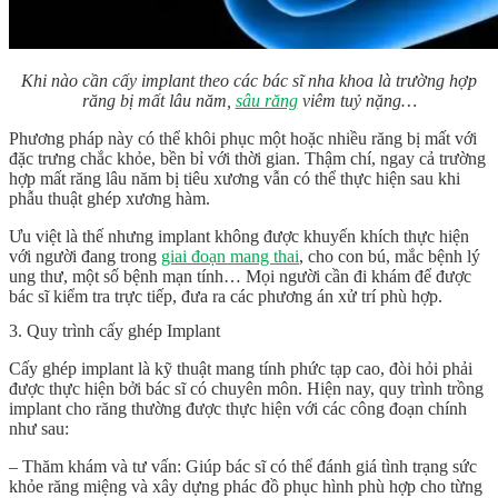
Khi nào cần cấy implant theo các bác sĩ nha khoa là trường hợp
răng bị mất lâu năm,
sâu răng
viêm tuỷ nặng…
Phương pháp này có thể khôi phục một hoặc nhiều răng bị mất với
đặc trưng chắc khỏe, bền bỉ với thời gian. Thậm chí, ngay cả trường
hợp mất răng lâu năm bị tiêu xương vẫn có thể thực hiện sau khi
phẫu thuật ghép xương hàm.
Ưu việt là thế nhưng implant không được khuyến khích thực hiện
với người đang trong
giai đoạn mang thai
, cho con bú, mắc bệnh lý
ung thư, một số bệnh mạn tính… Mọi người cần đi khám để được
bác sĩ kiểm tra trực tiếp, đưa ra các phương án xử trí phù hợp.
3. Quy trình cấy ghép Implant
Cấy ghép implant là kỹ thuật mang tính phức tạp cao, đòi hỏi phải
được thực hiện bởi bác sĩ có chuyên môn. Hiện nay, quy trình trồng
implant cho răng thường được thực hiện với các công đoạn chính
như sau:
– Thăm khám và tư vấn: Giúp bác sĩ có thể đánh giá tình trạng sức
khỏe răng miệng và xây dựng phác đồ phục hình phù hợp cho từng