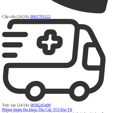
Cấp cứu (24/24):
0901793122
Trực sản (24/24):
0936245499
Phòng khám Đa khoa Thu Cúc TCI Đại Từ