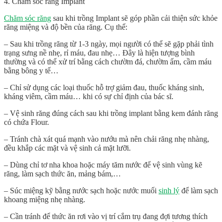
4. Chăm sóc răng Implant
Chăm sóc răng
sau khi trồng Implant sẽ góp phần cải thiện sức khỏe
răng miệng và độ bền của răng. Cụ thể:
– Sau khi trồng răng từ 1-3 ngày, mọi người có thể sẽ gặp phải tình
trạng sưng nề nhẹ, rỉ máu, đau nhẹ… Đây là hiện tượng bình
thường và có thể xử trí bằng cách chườm đá, chườm ấm, cầm máu
bằng bông y tế…
– Chỉ sử dụng các loại thuốc hỗ trợ giảm đau, thuốc kháng sinh,
kháng viêm, cầm máu… khi có sự chỉ định của bác sĩ.
– Vệ sinh răng đúng cách sau khi trồng implant bằng kem đánh răng
có chứa Flour.
– Tránh chà xát quá mạnh vào nướu mà nên chải răng nhẹ nhàng,
đều khắp các mặt và vệ sinh cả mặt lưỡi.
– Dùng chỉ tơ nha khoa hoặc máy tăm nước để vệ sinh vùng kẽ
răng, làm sạch thức ăn, mảng bám,…
– Súc miệng kỹ bằng nước sạch hoặc nước muối
sinh lý
để làm sạch
khoang miệng nhẹ nhàng.
– Cần tránh để thức ăn rơi vào vị trí cắm trụ đang đợi tương thích