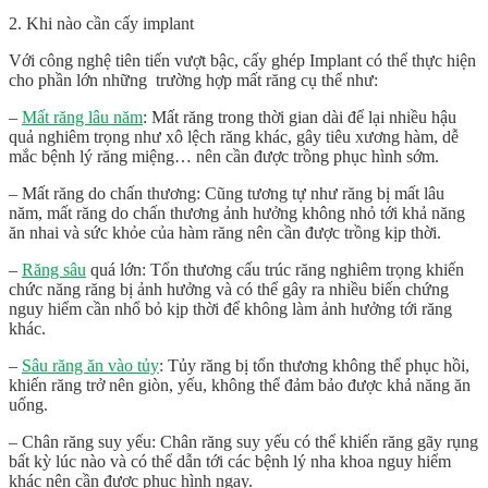
2. Khi nào cần cấy implant
Với công nghệ tiên tiến vượt bậc, cấy ghép Implant có thể thực hiện
cho phần lớn những trường hợp mất răng cụ thể như:
–
Mất răng lâu năm
: Mất răng trong thời gian dài để lại nhiều hậu
quả nghiêm trọng như xô lệch răng khác, gây tiêu xương hàm, dễ
mắc bệnh lý răng miệng… nên cần được trồng phục hình sớm.
– Mất răng do chấn thương: Cũng tương tự như răng bị mất lâu
năm, mất răng do chấn thương ảnh hưởng không nhỏ tới khả năng
ăn nhai và sức khỏe của hàm răng nên cần được trồng kịp thời.
–
Răng sâu
quá lớn: Tổn thương cấu trúc răng nghiêm trọng khiến
chức năng răng bị ảnh hưởng và có thể gây ra nhiều biến chứng
nguy hiểm cần nhổ bỏ kịp thời để không làm ảnh hưởng tới răng
khác.
–
Sâu răng ăn vào tủy
: Tủy răng bị tổn thương không thể phục hồi,
khiến răng trở nên giòn, yếu, không thể đảm bảo được khả năng ăn
uống.
– Chân răng suy yếu: Chân răng suy yếu có thể khiến răng gãy rụng
bất kỳ lúc nào và có thể dẫn tới các bệnh lý nha khoa nguy hiểm
khác nên cần được phục hình ngay.