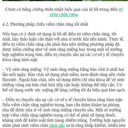
Chưa có bằng chứng thừa nhận hiệu quả của lá lốt trong điều
trị
viêm chân răng
.
4.2. Phương pháp chữa viêm chân răng tốt nhất
Nếu bạn có ý định sử dụng lá lốt để điều trị viêm chân răng, tốt
nhất, hãy thảo luận cẩn thận với nha sĩ trước khi tiến hành. Thực tế,
điều trị viêm chân răng cần phải dựa trên những phương pháp đã
được kiểm chứng như vệ sinh răng miệng hay trong một số trường
hợp nghiêm trọng hơn, điều trị chuyên sâu tại các cơ sở y tế chuyên
khoa răng hàm mặt:
– Vệ sinh răng miệng: Vệ sinh răng miệng bằng bàn chải ít nhất hai
lần mỗi ngày. Bàn chải sử dụng phải mềm, kem đánh răng nên chứa
fluoride. Ngoài bàn chải, nên sử dụng thêm chỉ nha khoa để vệ sinh
những vùng mà bàn chải khó tiếp cận hoặc không thể tiếp cận. Có
thể sử dụng nước súc miệng để tăng cường tối đa hiệu quả làm sạch.
– Điều trị chuyên sâu tại các cơ sở y tế chuyên khoa răng hàm mặt:
Nếu viêm chân răng nghiêm trọng, bạn cần thăm khám tại phòng
nha để được nha sĩ vệ sinh răng miệng chuyên sâu. Một số trường
hợp viêm chân răng nghiêm trọng có thể sẽ phải sử dụng thuốc
kháng sinh để kiểm soát tình trạng nhiễm trùng. Trường hợp nguyên
nhân phát sinh viêm chân
răng sâu
xa là răng khấp khểnh, nhiều khe