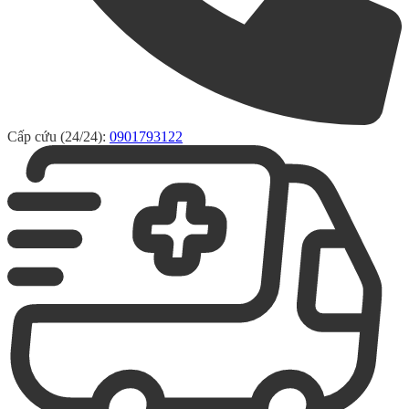
Cấp cứu (24/24):
0901793122