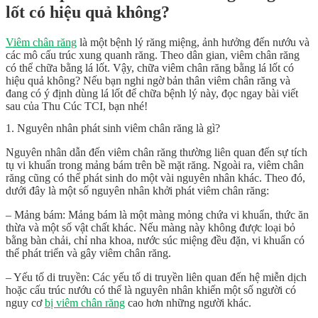
lốt có hiệu quả không?
Viêm chân răng
là một bệnh lý răng miệng, ảnh hưởng đến nướu và
các mô cấu trúc xung quanh răng. Theo dân gian, viêm chân răng
có thể chữa bằng lá lốt. Vậy, chữa viêm chân răng bằng lá lốt có
hiệu quả không? Nếu bạn nghi ngờ bản thân viêm chân răng và
đang có ý định dùng lá lốt để chữa bệnh lý này, đọc ngay bài viết
sau của Thu Cúc TCI, bạn nhé!
1. Nguyên nhân phát sinh viêm chân răng là gì?
Nguyên nhân dẫn đến viêm chân răng thường liên quan đến sự tích
tụ vi khuẩn trong mảng bám trên bề mặt răng. Ngoài ra, viêm chân
răng cũng có thể phát sinh do một vài nguyên nhân khác. Theo đó,
dưới đây là một số nguyên nhân khởi phát viêm chân răng:
– Mảng bám: Mảng bám là một màng mỏng chứa vi khuẩn, thức ăn
thừa và một số vật chất khác. Nếu màng này không được loại bỏ
bằng bàn chải, chỉ nha khoa, nước súc miệng đều đặn, vi khuẩn có
thể phát triển và gây viêm chân răng.
– Yếu tố di truyền: Các yếu tố di truyền liên quan đến hệ miễn dịch
hoặc cấu trúc nướu có thể là nguyên nhân khiến một số người có
nguy cơ
bị viêm chân răng
cao hơn những người khác.