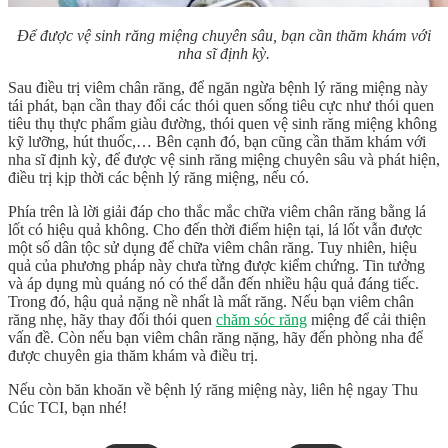
Để được vệ sinh răng miệng chuyên sâu, bạn cần thăm khám với
nha sĩ định kỳ.
Sau điều trị viêm chân răng, để ngăn ngừa bệnh lý răng miệng này
tái phát, bạn cần thay đổi các thói quen sống tiêu cực như thói quen
tiêu thụ thực phẩm giàu đường, thói quen vệ sinh răng miệng không
kỹ lưỡng, hút thuốc,… Bên cạnh đó, bạn cũng cần thăm khám với
nha sĩ định kỳ, để được vệ sinh răng miệng chuyên sâu và phát hiện,
điều trị kịp thời các bệnh lý răng miệng, nếu có.
Phía trên là lời giải đáp cho thắc mắc
chữa viêm chân răng bằng lá
lốt
có hiệu quả không. Cho đến thời điểm hiện tại, lá lốt vẫn được
một số dân tộc sử dụng để chữa viêm chân răng. Tuy nhiên, hiệu
quả của phương pháp này chưa từng được kiểm chứng. Tin tưởng
và áp dụng mù quáng nó có thể dẫn đến nhiều hậu quả đáng tiếc.
Trong đó, hậu quả nặng nề nhất là mất răng. Nếu bạn viêm chân
răng nhẹ, hãy thay đối thói quen
chăm sóc răng
miệng để cải thiện
vấn đề. Còn nếu bạn viêm chân răng nặng, hãy đến phòng nha để
được chuyên gia thăm khám và điều trị.
Nếu còn băn khoăn về bệnh lý răng miệng này, liên hệ ngay Thu
Cúc TCI, bạn nhé!