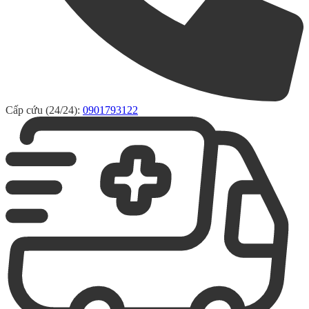
Cấp cứu (24/24):
0901793122