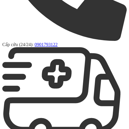
Cấp cứu (24/24):
0901793122