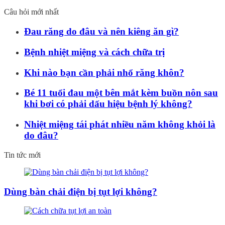
Câu hỏi mới nhất
Đau răng do đâu và nên kiêng ăn gì?
Bệnh nhiệt miệng và cách chữa trị
Khi nào bạn cần phải nhổ răng khôn?
Bé 11 tuổi đau một bên mắt kèm buồn nôn sau
khi bơi có phải dấu hiệu bệnh lý không?
Nhiệt miệng tái phát nhiều năm không khỏi là
do đâu?
Tin tức mới
Dùng bàn chải điện bị tụt lợi không?