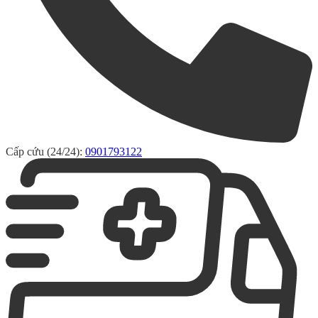
Cấp cứu (24/24):
0901793122