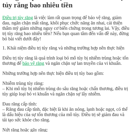
tủy răng bao nhiêu tiền
Điều trị tủy răng
là việc làm rất quan trọng để bảo vệ răng, giảm
đau, ngăn chặn mất răng, khôi phục chức năng ăn nhai, cải thiện
thẩm mỹ giảm những nguy cơ biến chứng trong tương lai. Vậy, điều
trị tủy răng bao nhiêu tiền? Nếu bạn quan tâm đến vấn đề này, đừng
bỏ bài viết dưới đây!
1. Khái niệm điều trị tủy răng và những trường hợp nên thực hiện
Điều trị tủy răng là quá trình loại bỏ mô tủy bị nhiễm trùng hoặc tổn
thương để
bảo vệ răng
và ngăn chặn sự lan truyền của vi khuẩn.
Những trường hợp nên thực hiện điều trị tủy bao gồm:
Nhiễm trùng tủy răng:
– Khi mô tủy bị nhiễm trùng do sâu răng hoặc chấn thương, điều trị
tủy giúp loại bỏ vi khuẩn và ngăn chặn sự lây nhiễm.
Đau răng cấp tính:
– Răng đau cấp tính, đặc biệt là khi ăn nóng, lạnh hoặc ngọt, có thể
là dấu hiệu của sự tổn thương của mô tủy. Điều trị sẽ giảm đau và
tái tạo sức khỏe cho răng.
Nứt răng hoặc gãy răng: