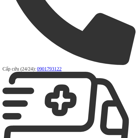
Cấp cứu (24/24):
0901793122