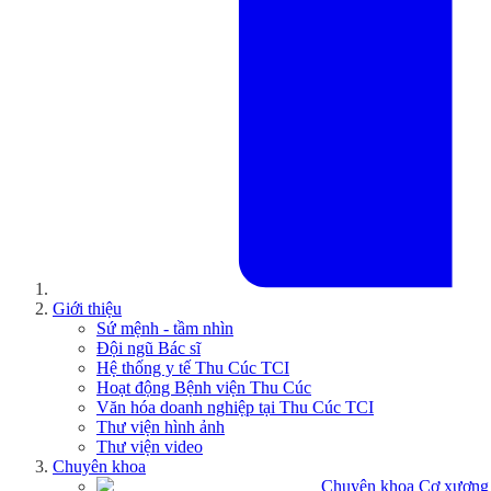
Giới thiệu
Sứ mệnh - tầm nhìn
Đội ngũ Bác sĩ
Hệ thống y tế Thu Cúc TCI
Hoạt động Bệnh viện Thu Cúc
Văn hóa doanh nghiệp tại Thu Cúc TCI
Thư viện hình ảnh
Thư viện video
Chuyên khoa
Chuyên khoa Cơ xương