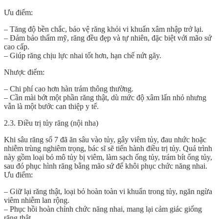
Ưu điểm:
– Tăng độ bền chắc, bảo vệ răng khỏi vi khuẩn xâm nhập trở lại.
– Đảm bảo thẩm mỹ, răng đều đẹp và tự nhiên, đặc biệt với mão sứ
cao cấp.
– Giúp răng chịu lực nhai tốt hơn, hạn chế nứt gãy.
Nhược điểm:
– Chi phí cao hơn hàn trám thông thường.
– Cần mài bớt một phần răng thật, dù mức độ xâm lấn nhỏ nhưng
vẫn là một bước can thiệp y tế.
2.3. Điều trị tủy răng (nội nha)
Khi sâu răng số 7 đã ăn sâu vào tủy, gây viêm tủy, đau nhức hoặc
nhiễm trùng nghiêm trọng, bác sĩ sẽ tiến hành điều trị tủy. Quá trình
này gồm loại bỏ mô tủy bị viêm, làm sạch ống tủy, trám bít ống tủy,
sau đó phục hình răng bằng mão sứ để khôi phục chức năng nhai.
Ưu điểm:
– Giữ lại răng thật, loại bỏ hoàn toàn vi khuẩn trong tủy, ngăn ngừa
viêm nhiễm lan rộng.
– Phục hồi hoàn chỉnh chức năng nhai, mang lại cảm giác giống
răng thật