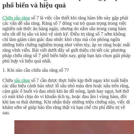
phổ biến và hiệu quả
Chữa sâu răng
số 7 là việc cần thiết khi răng hàm lớn này gặp phải
các vấn đề sâu răng. Răng số 7 đóng vai trò quan trọng trong việc
nghiền nát thức ăn hàng ngày, nhưng do nằm sâu trong cung hàm
nên rất dễ bị sâu và khó vệ sinh kỹ. Điều trị răng số 7 sớm không
chỉ làm giảm cảm giác đau nhức khó chịu mà còn phòng ngừa
những biến chứng nghiêm trọng như viêm tủy, áp xe răng hoặc mất
răng vĩnh viễn. Bài viết dưới đây sẽ giới thiệu chi tiết các phương
pháp chữa răng số 7 phổ biến hiện nay, giúp bạn lựa chọn giải pháp
phù hợp và hiệu quả nhất.
1. Khi nào cần chữa sâu răng số 7?
Chữa
sâu răng
số 7 cần được thực hiện kịp thời ngay khi xuất hiện
các dấu hiệu cảnh báo như: lỗ sâu nhỏ màu đen hoặc nâu trên răng,
cảm giác ê buốt và đau nhói khi ăn đồ nóng, lạnh hay ngọt, hơi thở
có mùi khó chịu do vi khuẩn tích tụ, hoặc đau âm ỉ vùng hàm, đôi
khi lan ra thái dương. Khi nhận thấy những triệu chứng này, việc đi
khám sớm sẽ giúp bảo tồn răng thật và hạn chế chi phí điều trị về
sau.