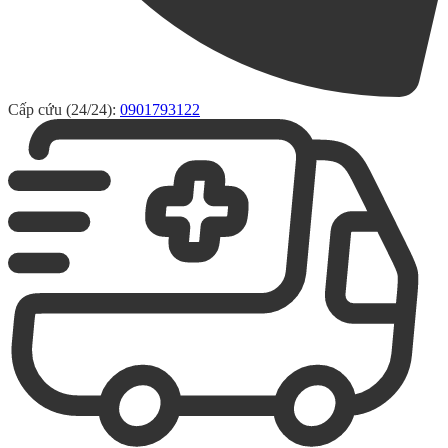
Cấp cứu (24/24):
0901793122