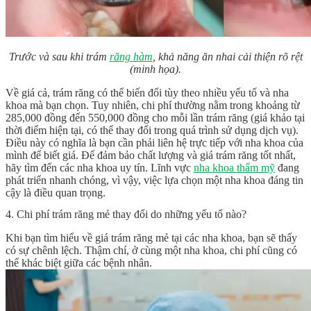
Trước và sau khi trám
răng hàm
, khả năng ăn nhai cải thiện rõ rệt
(minh họa).
Về giá cả, trám răng có thể biến đổi tùy theo nhiều yếu tố và nha
khoa mà bạn chọn. Tuy nhiên, chi phí thường nằm trong khoảng từ
285,000 đồng đến 550,000 đồng cho mỗi lần trám răng (giá khảo tại
thời điểm hiện tại, có thể thay đổi trong quá trình sử dụng dịch vụ).
Điều này có nghĩa là bạn cần phải liên hệ trực tiếp với nha khoa của
mình để biết giá. Để đảm bảo chất lượng và giá trám răng tốt nhất,
hãy tìm đến các nha khoa uy tín. Lĩnh vực
nha khoa thẩm mỹ
đang
phát triển nhanh chóng, vì vậy, việc lựa chọn một nha khoa đáng tin
cậy là điều quan trọng.
4. Chi phí trám răng mẻ thay đổi do những yếu tố nào?
Khi bạn tìm hiểu về giá trám răng mẻ tại các nha khoa, bạn sẽ thấy
có sự chênh lệch. Thậm chí, ở cùng một nha khoa, chi phí cũng có
thể khác biệt giữa các bệnh nhân.