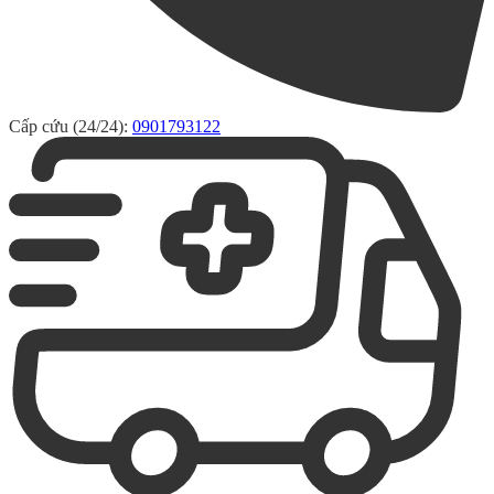
Cấp cứu (24/24):
0901793122