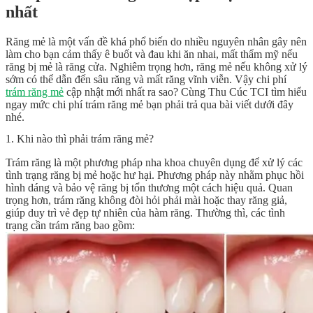
nhất
Răng mẻ là một vấn đề khá phổ biến do nhiều nguyên nhân gây nên
làm cho bạn cảm thấy ê buốt và đau khi ăn nhai, mất thẩm mỹ nếu
răng bị mẻ là răng cửa. Nghiêm trọng hơn, răng mẻ nếu không xử lý
sớm có thể dẫn đến sâu răng và mất răng vĩnh viễn. Vậy chi phí
trám răng mẻ
cập nhật mới nhất ra sao? Cùng Thu Cúc TCI tìm hiểu
ngay mức chi phí trám răng mẻ bạn phải trả qua bài viết dưới đây
nhé.
1. Khi nào thì phải trám răng mẻ?
Trám răng là một phương pháp nha khoa chuyên dụng để xử lý các
tình trạng răng bị mẻ hoặc hư hại. Phương pháp này nhằm phục hồi
hình dáng và bảo vệ răng bị tổn thương một cách hiệu quả. Quan
trọng hơn, trám răng không đòi hỏi phải mài hoặc thay răng giả,
giúp duy trì vẻ đẹp tự nhiên của hàm răng. Thường thì, các tình
trạng cần trám răng bao gồm: