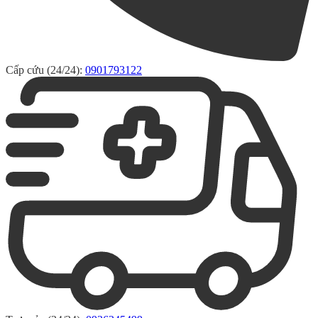
Cấp cứu (24/24):
0901793122