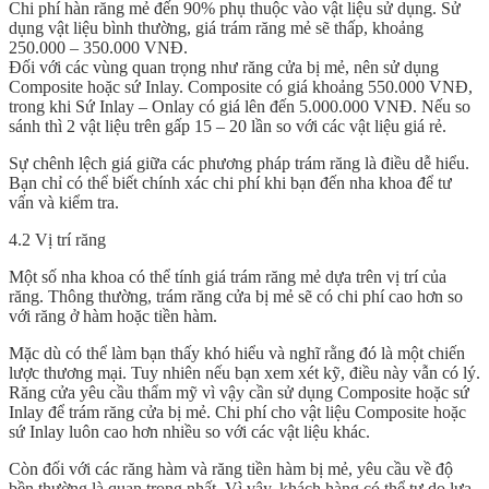
Chi phí hàn răng mẻ đến 90% phụ thuộc vào vật liệu sử dụng. Sử
dụng vật liệu bình thường, giá trám răng mẻ sẽ thấp, khoảng
250.000 – 350.000 VNĐ.
Đối với các vùng quan trọng như răng cửa bị mẻ, nên sử dụng
Composite hoặc sứ Inlay. Composite có giá khoảng 550.000 VNĐ,
trong khi Sứ Inlay – Onlay có giá lên đến 5.000.000 VNĐ. Nếu so
sánh thì 2 vật liệu trên gấp 15 – 20 lần so với các vật liệu giá rẻ.
Sự chênh lệch giá giữa các phương pháp trám răng là điều dễ hiểu.
Bạn chỉ có thể biết chính xác chi phí khi bạn đến nha khoa để tư
vấn và kiểm tra.
4.2 Vị trí răng
Một số nha khoa có thể tính giá trám răng mẻ dựa trên vị trí của
răng. Thông thường, trám răng cửa bị mẻ sẽ có chi phí cao hơn so
với răng ở hàm hoặc tiền hàm.
Mặc dù có thể làm bạn thấy khó hiểu và nghĩ rằng đó là một chiến
lược thương mại. Tuy nhiên nếu bạn xem xét kỹ, điều này vẫn có lý.
Răng cửa yêu cầu thẩm mỹ vì vậy cần sử dụng Composite hoặc sứ
Inlay để trám răng cửa bị mẻ. Chi phí cho vật liệu Composite hoặc
sứ Inlay luôn cao hơn nhiều so với các vật liệu khác.
Còn đối với các răng hàm và răng tiền hàm bị mẻ, yêu cầu về độ
bền thường là quan trọng nhất. Vì vậy, khách hàng có thể tự do lựa