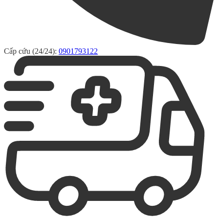
Cấp cứu (24/24):
0901793122