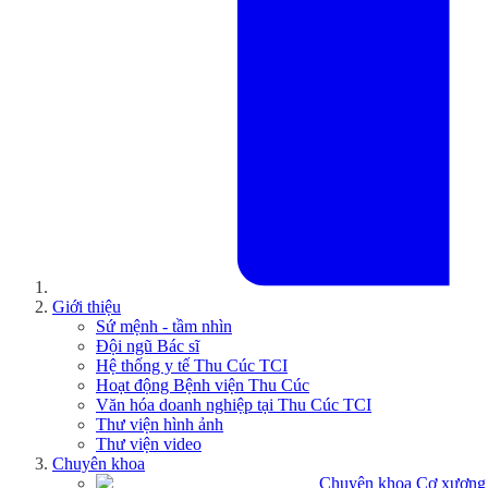
Giới thiệu
Sứ mệnh - tầm nhìn
Đội ngũ Bác sĩ
Hệ thống y tế Thu Cúc TCI
Hoạt động Bệnh viện Thu Cúc
Văn hóa doanh nghiệp tại Thu Cúc TCI
Thư viện hình ảnh
Thư viện video
Chuyên khoa
Chuyên khoa Cơ xương