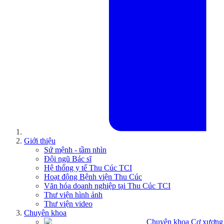
Giới thiệu
Sứ mệnh - tầm nhìn
Đội ngũ Bác sĩ
Hệ thống y tế Thu Cúc TCI
Hoạt động Bệnh viện Thu Cúc
Văn hóa doanh nghiệp tại Thu Cúc TCI
Thư viện hình ảnh
Thư viện video
Chuyên khoa
Chuyên khoa Cơ xương