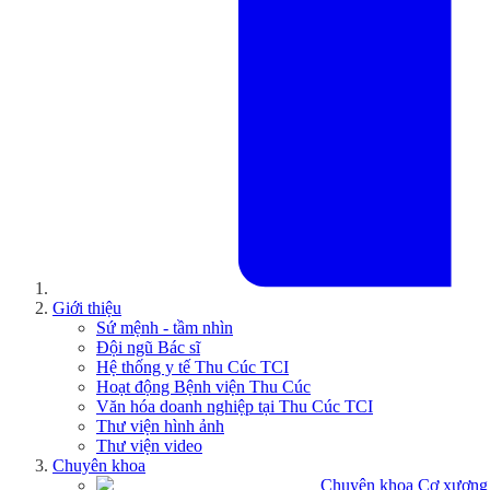
Giới thiệu
Sứ mệnh - tầm nhìn
Đội ngũ Bác sĩ
Hệ thống y tế Thu Cúc TCI
Hoạt động Bệnh viện Thu Cúc
Văn hóa doanh nghiệp tại Thu Cúc TCI
Thư viện hình ảnh
Thư viện video
Chuyên khoa
Chuyên khoa Cơ xương