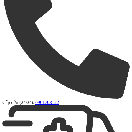
Cấp cứu (24/24):
0901793122