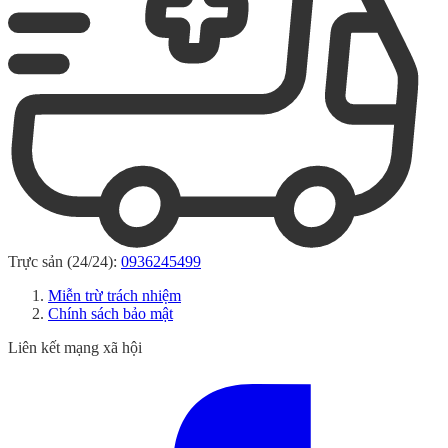
Trực sản (24/24):
0936245499
Miễn trừ trách nhiệm
Chính sách bảo mật
Liên kết mạng xã hội