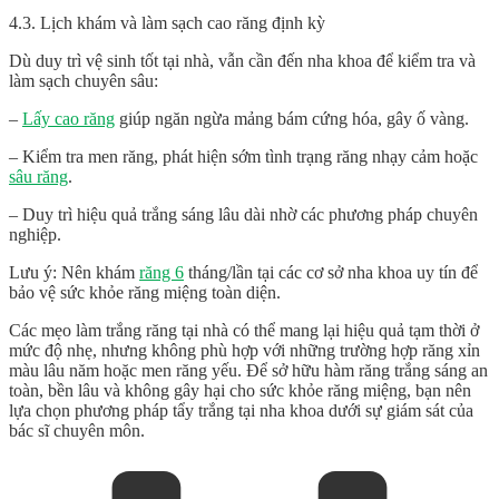
4.3. Lịch khám và làm sạch cao răng định kỳ
Dù duy trì vệ sinh tốt tại nhà, vẫn cần đến nha khoa để kiểm tra và
làm sạch chuyên sâu:
–
Lấy cao răng
giúp ngăn ngừa mảng bám cứng hóa, gây ố vàng.
– Kiểm tra men răng, phát hiện sớm tình
trạng răng
nhạy cảm hoặc
sâu răng
.
– Duy trì hiệu quả trắng sáng lâu dài nhờ các phương pháp chuyên
nghiệp.
Lưu ý
: Nên khám
răng 6
tháng/lần tại các cơ sở nha khoa uy tín để
bảo vệ sức khỏe răng miệng toàn diện.
Các mẹo làm
trắng răng
tại nhà có thể mang lại hiệu quả tạm thời ở
mức độ nhẹ, nhưng không phù hợp với những trường hợp răng xỉn
màu lâu năm hoặc men răng yếu. Để sở hữu hàm răng trắng sáng an
toàn, bền lâu và không gây hại cho sức khỏe răng miệng, bạn nên
lựa chọn phương pháp tẩy trắng tại nha khoa dưới sự giám sát của
bác sĩ chuyên môn.