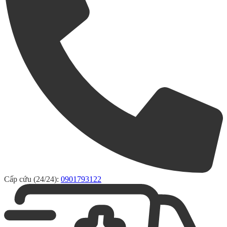
Cấp cứu (24/24):
0901793122