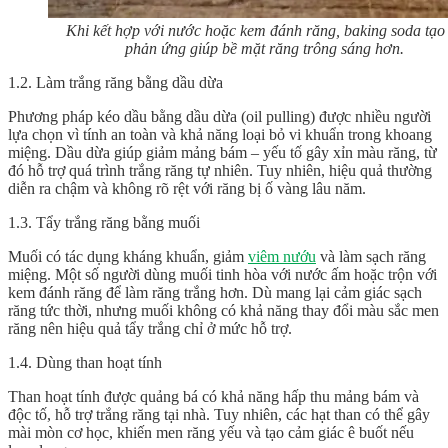
Khi kết hợp với nước hoặc kem đánh răng, baking soda tạo
phản ứng giúp bề mặt răng trông sáng hơn.
1.2. Làm trắng răng bằng dầu dừa
Phương pháp kéo dầu bằng dầu dừa (oil pulling) được nhiều người
lựa chọn vì tính an toàn và khả năng loại bỏ vi khuẩn trong khoang
miệng. Dầu dừa giúp giảm mảng bám – yếu tố gây xỉn màu răng, từ
đó hỗ trợ quá trình
trắng răng
tự nhiên. Tuy nhiên, hiệu quả thường
diễn ra chậm và không rõ rệt với răng bị ố vàng lâu năm.
1.3. Tẩy trắng răng bằng muối
Muối có tác dụng kháng khuẩn, giảm
viêm nướu
và làm sạch răng
miệng. Một số người dùng muối tinh hòa với nước ấm hoặc trộn với
kem đánh răng để làm răng trắng hơn. Dù mang lại cảm giác sạch
răng tức thời, nhưng muối không có khả năng thay đổi màu sắc men
răng nên hiệu quả tẩy trắng chỉ ở mức hỗ trợ.
1.4. Dùng than hoạt tính
Than hoạt tính được quảng bá có khả năng hấp thu mảng bám và
độc tố, hỗ trợ
trắng răng
tại nhà. Tuy nhiên, các hạt than có thể gây
mài mòn cơ học, khiến men răng yếu và tạo cảm giác ê buốt nếu