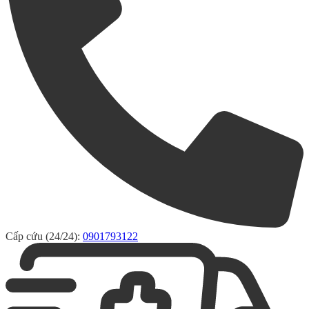
Cấp cứu (24/24):
0901793122