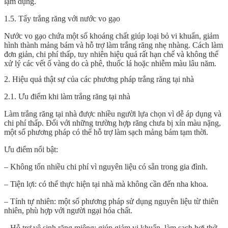
lạm dụng.
1.5. Tẩy trắng răng với nước vo gạo
Nước vo gạo chứa một số khoáng chất giúp loại bỏ vi khuẩn, giảm
hình thành mảng bám và hỗ trợ làm
trắng răng
nhẹ nhàng. Cách làm
đơn giản, chi phí thấp, tuy nhiên hiệu quả rất hạn chế và không thể
xử lý các vết ố vàng do cà phê, thuốc lá hoặc nhiễm màu lâu năm.
2. Hiệu quả thật sự của các phương pháp trắng răng tại nhà
2.1. Ưu điểm khi làm trắng răng tại nhà
Làm
trắng răng
tại nhà được nhiều người lựa chọn vì dễ áp dụng và
chi phí thấp. Đối với những trường hợp răng chưa bị xỉn màu nặng,
một số phương pháp có thể hỗ trợ làm sạch mảng bám tạm thời.
Ưu điểm nổi bật:
– Không tốn nhiều chi phí vì nguyên liệu có sẵn trong gia đình.
– Tiện lợi: có thể thực hiện tại nhà mà không cần đến nha khoa.
– Tính tự nhiên: một số phương pháp sử dụng nguyên liệu từ thiên
nhiên, phù hợp với người ngại hóa chất.
– Hỗ trợ vệ sinh răng miệng: giúp giảm vi khuẩn, làm sạch hơi thở