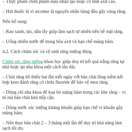
– Thực phẩm chứa phẩm màu nhân tạo hoặc có tính axit cao.
– Hút thuốc lá vì nicotine là nguyên nhân hàng đầu gây vàng răng.
Nên bổ sung:
– Rau xanh, táo, dâu tây giúp làm sạch tự nhiên trên bề mặt răng.
– Uống nhiều nước để trung hòa axit và hạn chế mảng bám.
4.2. Cách chăm sóc và vệ sinh răng miệng đúng
Chăm sóc răng miệng
khoa học giúp duy trì kết quả
trắng răng
tại
nhà hoặc tại nha khoa một cách lâu dài.
– Chải răng tối thiểu hai lần mỗi ngày với bàn chải lông mềm kết
hợp kem đánh răng có chứa fluoride để bảo vệ men răng.
– Dùng chỉ nha khoa để loại bỏ mảng bám trong các khe răng – vị
trí mà bàn chải khó tiếp cận.
– Dùng nước súc miệng kháng khuẩn giúp hạn chế vi khuẩn gây
mảng bám.
– Nên thay bàn chải 2 – 3 tháng một lần để duy trì khả năng làm
sạch tối ưu.