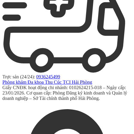
Trực sản (24/24):
0936245499
Phòng khám Đa khoa Thu Cúc TCI Hải Phòng
Giấy CNĐK hoạt động chi nhánh: 0102624215-018 – Ngày cấp:
23/01/2026. Cơ quan cấp: Phòng Đăng ký kinh doanh và Quản lý
doanh nghiệp – Sở Tài chính thành phố Hải Phòng.