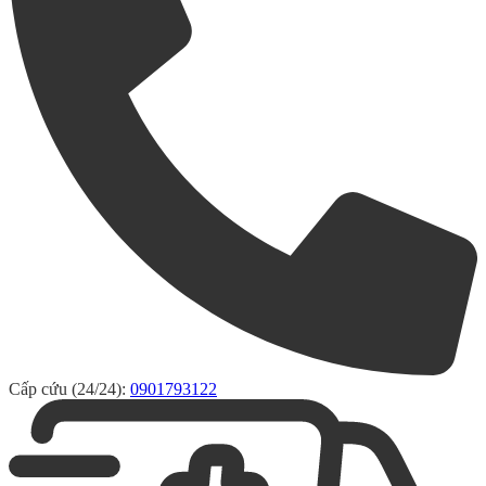
Cấp cứu (24/24):
0901793122