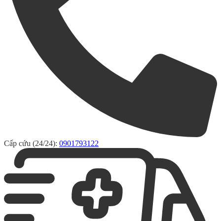
Cấp cứu (24/24):
0901793122