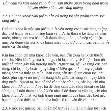
Bàn chải và kem đánh răng là hai sản phẩm quan trọng nhất trong
bộ sản phẩm chăm sóc răng miệng.
2.2. Chỉ nha khoa: Sản phẩm nên có trong bộ sản phẩm chăm sóc
răng miệng
Chỉ nha khoa là một sản phẩm thiết yếu trong chăm sóc răng miệng,
đặc biệt trong vệ sinh mảng bám và thức ăn thừa ở kẽ răng và viền
nướu, những nơi mà bàn chải đánh răng không thể tiếp cận hiệu
quả. Sử dụng chỉ nha khoa hàng ngày giúp dự phòng các bệnh lý về
nướu và sâu răng.
Khi lựa chọn chỉ nha khoa, đầu tiên, bạn cần xem xét kích thước
của chỉ. Nếu kẽ răng của bạn hẹp, chỉ loại mỏng sẽ là lựa chọn tốt
nhất để tránh gây tổn thương nướu. Ngược lại, nếu kẽ răng của bạn
rộng, chỉ loại dày hoặc dạng băng sẽ hiệu quả hơn trong vệ sinh
mảng bám và thức ăn thừa. Bạn cũng cần lưu ý lựa chọn loại chỉ
được phủ sáp vì nó trượt dễ dàng hơn giữa các răng và ít gây kích
ứng nướu. Ngoài ra, bạn có thể cân nhắc sử dụng các loại chỉ nha
khoa có hương vị như bạc hà để tăng cảm giác sảng khoái sau khi
sử dụng. Luôn tham khảo ý kiến nha sĩ để được tư vấn loại chỉ nha
khoa phù hợp nhất với tình trạng răng miệng của bạn, đặc biệt nếu
bạn đang đeo thiết bị chỉnh nha hoặc có các vấn đề về nướu.
2.3. Nước súc miệng: Sản phẩm hỗ trợ vệ sinh răng miệng hữu ích