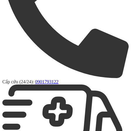
Cấp cứu (24/24):
0901793122