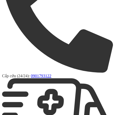
Cấp cứu (24/24):
0901793122