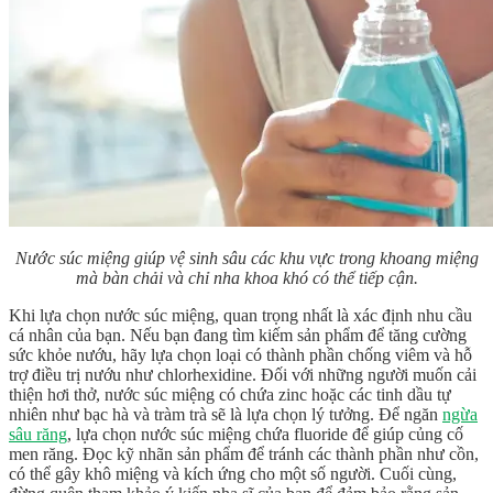
Nước súc miệng giúp vệ sinh sâu các khu vực trong khoang miệng
mà bàn chải và chỉ nha khoa khó có thể tiếp cận.
Khi lựa chọn nước súc miệng, quan trọng nhất là xác định nhu cầu
cá nhân của bạn. Nếu bạn đang tìm kiếm sản phẩm để tăng cường
sức khỏe nướu, hãy lựa chọn loại có thành phần chống viêm và hỗ
trợ điều trị nướu như chlorhexidine. Đối với những người muốn cải
thiện hơi thở, nước súc miệng có chứa zinc hoặc các tinh dầu tự
nhiên như bạc hà và tràm trà sẽ là lựa chọn lý tưởng. Để ngăn
ngừa
sâu răng
, lựa chọn nước súc miệng chứa fluoride để giúp củng cố
men răng. Đọc kỹ nhãn sản phẩm để tránh các thành phần như cồn,
có thể gây khô miệng và kích ứng cho một số người. Cuối cùng,