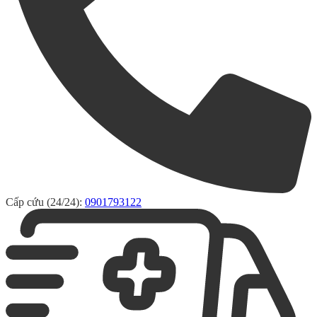
Cấp cứu (24/24):
0901793122