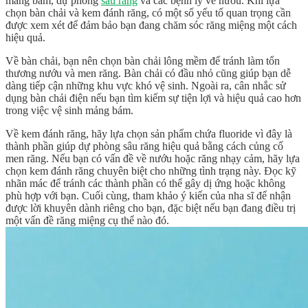
mảng bám, dự phòng
sâu răng
và các bệnh lý về nướu. Khi lựa
chọn bàn chải và kem đánh răng, có một số yếu tố quan trọng cần
được xem xét để đảm bảo bạn đang chăm sóc răng miệng một cách
hiệu quả.
Về bàn chải, bạn nên chọn bàn chải lông mềm để tránh làm tổn
thương nướu và men răng. Bàn chải có đầu nhỏ cũng giúp bạn dễ
dàng tiếp cận những khu vực khó vệ sinh. Ngoài ra, cân nhắc sử
dụng bàn chải điện nếu bạn tìm kiếm sự tiện lợi và hiệu quả cao hơn
trong việc vệ sinh mảng bám.
Về kem đánh răng, hãy lựa chọn sản phẩm chứa fluoride vì đây là
thành phần giúp dự phòng sâu răng hiệu quả bằng cách củng cố
men răng. Nếu bạn có vấn đề về nướu hoặc răng nhạy cảm, hãy lựa
chọn kem đánh răng chuyên biệt cho những tình trạng này. Đọc kỹ
nhãn mác để tránh các thành phần có thể gây dị ứng hoặc không
phù hợp với bạn. Cuối cùng, tham khảo ý kiến của nha sĩ để nhận
được lời khuyên dành riêng cho bạn, đặc biệt nếu bạn đang điều trị
một vấn đề răng miệng cụ thể nào đó.