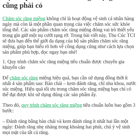
cũng phải có
Chăm sóc răng miệng
không chỉ là hoạt động vệ sinh cá nhân hàng
ngày mà còn là một phần quan trọng của việc chăm sóc sức khỏe
tổng thể. Các sản phẩm chăm sóc răng miệng đóng vai trò thiết yếu
trong gìn giữ một nụ cười rạng rỡ. Trong bài viết này, Thu Cúc TCI
sẽ đưa bạn đến thế giới đa dạng của bộ sản phẩm chăm sóc răng
miệng, giúp bạn hiểu rõ hơn về công dụng cũng như cách lựa chọn
sản phẩm phù hợp, đọc ngay bạn nhé!
1. Quy trình chăm sóc răng miệng tiêu chuẩn được chuyên gia
khuyến cáo
Để
chăm sóc răng
miệng hiệu quả, bạn cần sử dụng đồng thời ít
nhất 4 sản phẩm sau: Bàn chải – kem đánh răng, chỉ nha khoa, nước
súc miệng. Hiệu quả tối ưu trong chăm sóc răng miệng bạn chỉ có
thể đạt được khi sử dụng đúng các sản phẩm ấy.
Theo đó,
quy trình chăm sóc răng miệng
tiêu chuẩn luôn bao gồm 3
bước:
– Đánh răng bằng bàn chải và kem đánh răng ít nhất hai lần một
ngày: Đánh răng nhẹ nhàng trong khoảng hai phút, chú ý vệ sinh
mọi mặt của tất cả răng.