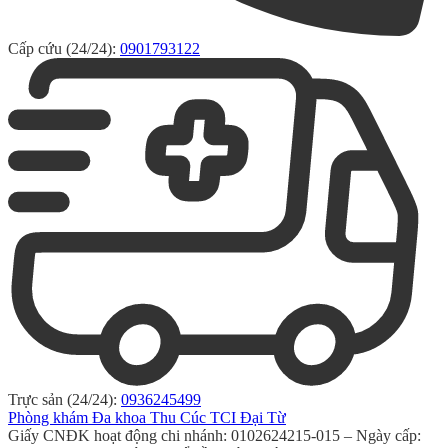
Cấp cứu (24/24):
0901793122
Trực sản (24/24):
0936245499
Phòng khám Đa khoa Thu Cúc TCI Đại Từ
Giấy CNĐK hoạt động chi nhánh: 0102624215-015 – Ngày cấp: