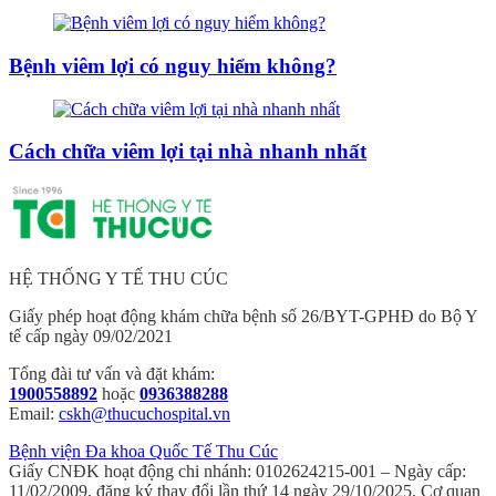
Bệnh viêm lợi có nguy hiểm không?
Cách chữa viêm lợi tại nhà nhanh nhất
HỆ THỐNG Y TẾ THU CÚC
Giấy phép hoạt động khám chữa bệnh số 26/BYT-GPHĐ do Bộ Y
tế cấp ngày 09/02/2021
Tổng đài tư vấn và đặt khám:
1900558892
hoặc
0936388288
Email:
cskh@thucuchospital.vn
Bệnh viện Đa khoa Quốc Tế Thu Cúc
Giấy CNĐK hoạt động chi nhánh: 0102624215-001 – Ngày cấp:
11/02/2009, đăng ký thay đổi lần thứ 14 ngày 29/10/2025. Cơ quan