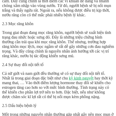
cảm. Đây cũng chính là thời điểm các vi khuẩn dễ dàng và nhanh
chóng xâm nhập vào vùng nướu. Từ đó, người bệnh sẽ bị nổi mụn
trắng và thấy ngứa rát. Ngoài ra, nếu không được điều trị kịp thời,
nướu răng còn có thể mắc phải nhiều bệnh lý khác.
2.3 Mọc răng khôn
Trong giai đoạn đang mọc răng khôn, người bệnh sẽ xuất hiện tình
trạng đau nhức hoặc sưng đỏ. Đây là những triệu chứng bình
thường cần trải qua khi mọc răng khôn. Thế nhưng, trường hợp
răng khôn mọc lệch, mọc ngầm sẽ rất dễ gây những cơn đau nghiêm
trọng. Và đây cũng chính là nguyên nhân ảnh hưởng tới các vị trí
răng khác, nướu bị tác động khiến sưng mủ.
2.4 Sự thay đổi nội tiết tố
Cả nữ giới và nam giới đều thường sẽ có sự thay đổi nội tiết tố.
Nhất là trong giai đoạn đặc biệt như chu
kỳ kinh nguyệt
hay thời kỳ
mang thai, … Vào thời điểm lượng hormone thay đổi sẽ khiến cho
estrogen tăng cao hơn so với mức bình thường. Tình trạng này có
thể khiến cho phần lợi trở nên to hơn. Đặc biệt, nếu như không
được chăm sóc kĩ lợi rất có thể bị nổi mụn kèm phồng nặng.
2.5 Dấu hiệu bệnh lý
Một trong những nguyên nhân thường gặp nhất gây nên mọc mụn ở