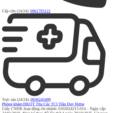
Cấp cứu (24/24):
0901793122
Trực sản (24/24):
0936245499
Phòng khám ĐKQT Thu Cúc TCI Trần Duy Hưng
Giấy CNĐK hoạt động chi nhánh: 0102624215-014 – Ngày cấp: