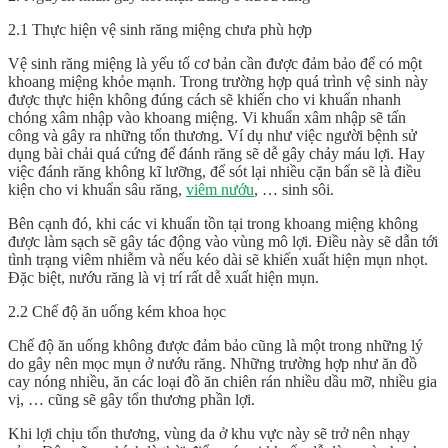
2.1 Thực hiện vệ sinh răng miệng chưa phù hợp
Vệ sinh răng miệng là yếu tố cơ bản cần được đảm bảo để có một
khoang miệng khỏe mạnh. Trong trường hợp quá trình vệ sinh này
được thực hiện không đúng cách sẽ khiến cho vi khuẩn nhanh
chóng xâm nhập vào khoang miệng. Vi khuẩn xâm nhập sẽ tấn
công và gây ra những tổn thương. Ví dụ như việc người bệnh sử
dụng bài chải quá cứng để đánh răng sẽ dễ gây chảy máu lợi. Hay
việc đánh răng không kĩ lưỡng, để sót lại nhiều cặn bẩn sẽ là điều
kiện cho vi khuẩn sâu răng,
viêm nướu
, … sinh sôi.
Bên cạnh đó, khi các vi khuẩn tồn tại trong khoang miệng không
được làm sạch sẽ gây tác động vào vùng mô lợi. Điều này sẽ dẫn tới
tình trạng viêm nhiễm và nếu kéo dài sẽ khiến xuất hiện mụn nhọt.
Đặc biệt, nướu răng là vị trí rất dễ xuất hiện mụn.
2.2 Chế độ ăn uống kém khoa học
Chế độ ăn uống không được đảm bảo cũng là một trong những lý
do gây nên mọc mụn ở nướu răng. Những trường hợp như ăn đồ
cay nóng nhiều, ăn các loại đồ ăn chiên rán nhiều dầu mỡ, nhiều gia
vị, … cũng sẽ gây tổn thương phần lợi.
Khi lợi chịu tổn thương, vùng da ở khu vực này sẽ trở nên nhạy