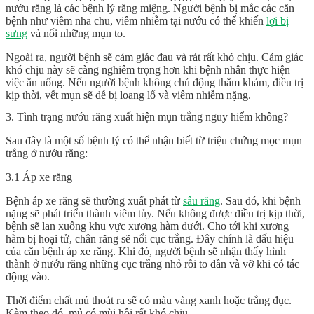
nướu răng là các bệnh lý răng miệng. Người bệnh bị mắc các căn
bệnh như viêm nha chu, viêm nhiễm tại nướu có thể khiến
lợi bị
sưng
và nổi những mụn to.
Ngoài ra, người bệnh sẽ cảm giác đau và rát rất khó chịu. Cảm giác
khó chịu này sẽ càng nghiêm trọng hơn khi bệnh nhân thực hiện
việc ăn uống. Nếu người bệnh không chủ động thăm khám, điều trị
kịp thời, vết mụn sẽ dễ bị loang lổ và viêm nhiễm nặng.
3. Tình trạng nướu răng xuất hiện mụn trắng nguy hiểm không?
Sau đây là một số bệnh lý có thể nhận biết từ triệu chứng mọc mụn
trắng ở nướu răng:
3.1 Áp xe răng
Bệnh áp xe răng sẽ thường xuất phát từ
sâu răng
. Sau đó, khi bệnh
nặng sẽ phát triển thành viêm tủy. Nếu không được điều trị kịp thời,
bệnh sẽ lan xuống khu vực xương hàm dưới. Cho tới khi xương
hàm bị hoại tử, chân răng sẽ nổi cục trắng. Đây chính là dấu hiệu
của căn bệnh áp xe răng. Khi đó, người bệnh sẽ nhận thấy hình
thành ở nướu răng những cục trắng nhỏ rồi to dần và vỡ khi có tác
động vào.
Thời điểm chất mủ thoát ra sẽ có màu vàng xanh hoặc trắng đục.
Kèm theo đó, mủ có mùi hôi rất khó chịu.