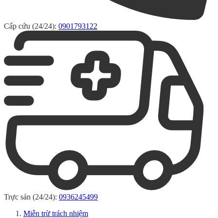
Cấp cứu (24/24):
0901793122
Trực sản (24/24):
0936245499
Miễn trừ trách nhiệm