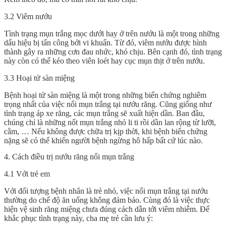
3.2 Viêm nướu
Tình trạng mụn trắng mọc dưới hay ở trên nướu là một trong những
dấu hiệu bị tấn công bởi vi khuẩn. Từ đó, viêm nướu được hình
thành gây ra những cơn đau nhức, khó chịu. Bên cạnh đó, tình trạng
này còn có thể kéo theo viên loét hay cục mụn thịt ở trên nướu.
3.3 Hoại tử sàn miệng
Bệnh hoại tử sàn miệng là một trong những biến chứng nghiêm
trọng nhất của việc nổi mụn trắng tại nướu răng. Cũng giống như
tình trạng áp xe răng, các mụn trắng sẽ xuất hiện dần. Ban đầu,
chúng chỉ là những nốt mụn trắng nhỏ li ti rồi dần lan rộng từ lưỡi,
cằm, … Nếu không được chữa trị kịp thời, khi bệnh biến chứng
nặng sẽ có thể khiến người bệnh ngừng hô hấp bất cứ lúc nào.
4. Cách điều trị nướu răng nổi mụn trắng
4.1 Với trẻ em
Với đối tượng bệnh nhân là trẻ nhỏ, việc nổi mụn trắng tại nướu
thường do chế độ ăn uống không đảm bảo. Cùng đó là việc thực
hiện vệ sinh răng miệng chưa đúng cách dẫn tới viêm nhiễm. Để
khắc phục tình trạng này, cha mẹ trẻ cần lưu ý: