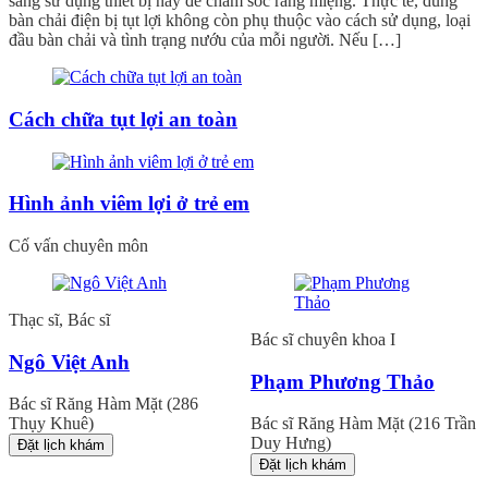
sang sử dụng thiết bị này để chăm sóc răng miệng. Thực tế, dùng
bàn chải điện bị tụt lợi không còn phụ thuộc vào cách sử dụng, loại
đầu bàn chải và tình trạng nướu của mỗi người. Nếu […]
Cách chữa tụt lợi an toàn
Hình ảnh viêm lợi ở trẻ em
Cố vấn chuyên môn
Thạc sĩ, Bác sĩ
Bác sĩ chuyên khoa I
Ngô Việt Anh
Phạm Phương Thảo
Bác sĩ Răng Hàm Mặt (286
Thụy Khuê)
Bác sĩ Răng Hàm Mặt (216 Trần
Duy Hưng)
Đặt lịch khám
Đặt lịch khám