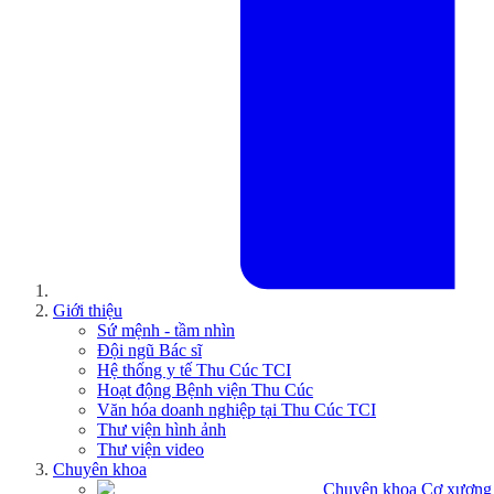
Giới thiệu
Sứ mệnh - tầm nhìn
Đội ngũ Bác sĩ
Hệ thống y tế Thu Cúc TCI
Hoạt động Bệnh viện Thu Cúc
Văn hóa doanh nghiệp tại Thu Cúc TCI
Thư viện hình ảnh
Thư viện video
Chuyên khoa
Chuyên khoa Cơ xương