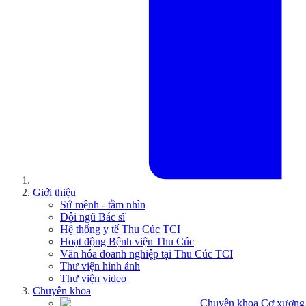
Giới thiệu
Sứ mệnh - tầm nhìn
Đội ngũ Bác sĩ
Hệ thống y tế Thu Cúc TCI
Hoạt động Bệnh viện Thu Cúc
Văn hóa doanh nghiệp tại Thu Cúc TCI
Thư viện hình ảnh
Thư viện video
Chuyên khoa
Chuyên khoa Cơ xương