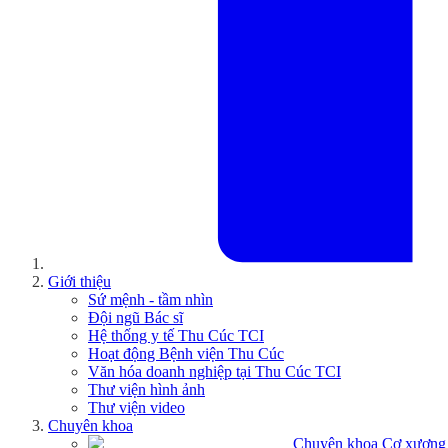
Giới thiệu
Sứ mệnh - tầm nhìn
Đội ngũ Bác sĩ
Hệ thống y tế Thu Cúc TCI
Hoạt động Bệnh viện Thu Cúc
Văn hóa doanh nghiệp tại Thu Cúc TCI
Thư viện hình ảnh
Thư viện video
Chuyên khoa
Chuyên khoa Cơ xương