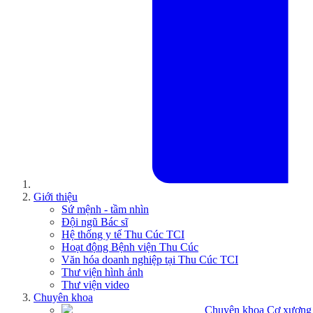
Giới thiệu
Sứ mệnh - tầm nhìn
Đội ngũ Bác sĩ
Hệ thống y tế Thu Cúc TCI
Hoạt động Bệnh viện Thu Cúc
Văn hóa doanh nghiệp tại Thu Cúc TCI
Thư viện hình ảnh
Thư viện video
Chuyên khoa
Chuyên khoa Cơ xương