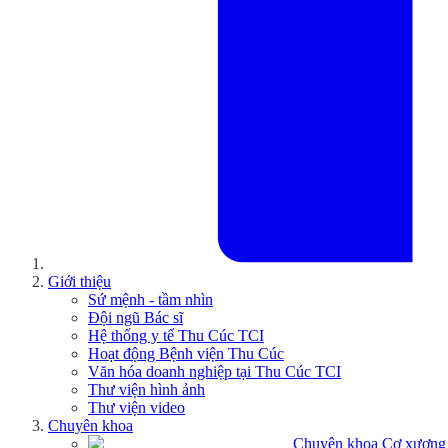
Giới thiệu
Sứ mệnh - tầm nhìn
Đội ngũ Bác sĩ
Hệ thống y tế Thu Cúc TCI
Hoạt động Bệnh viện Thu Cúc
Văn hóa doanh nghiệp tại Thu Cúc TCI
Thư viện hình ảnh
Thư viện video
Chuyên khoa
Chuyên khoa Cơ xương