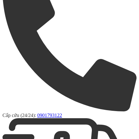
Cấp cứu (24/24):
0901793122