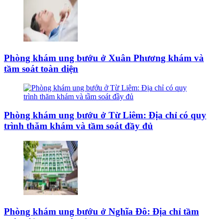
Phòng khám ung bướu ở Xuân Phương khám và
tầm soát toàn diện
Phòng khám ung bướu ở Từ Liêm: Địa chỉ có quy
trình thăm khám và tầm soát đầy đủ
Phòng khám ung bướu ở Nghĩa Đô: Địa chỉ tầm