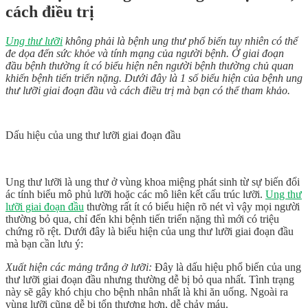
cách điều trị
Ung thư lưỡi
không phải là bệnh ung thư phổ biến tuy nhiên có thể
đe dọa đến sức khỏe và tính mạng của người bệnh. Ở giai đoạn
đầu bệnh thường ít có biểu hiện nên người bệnh thường chủ quan
khiến bệnh tiến triển nặng. Dưới đây là 1 số biểu hiện của bệnh ung
thư lưỡi giai đoạn đầu và cách điều trị mà bạn có thể tham khảo.
Dấu hiệu của ung thư lưỡi giai đoạn đầu
Ung thư lưỡi là ung thư ở vùng khoa miệng phát sinh từ sự biến đổi
ác tính biểu mô phủ lưỡi hoặc các mô liên kết cấu trúc lưỡi.
Ung thư
lưỡi giai đoạn đầu
thường rất ít có biểu hiện rõ nét vì vậy mọi người
thường bỏ qua, chỉ đến khi bệnh tiến triển nặng thì mới có triệu
chứng rõ rệt. Dưới đây là biểu hiện của ung thư lưỡi giai đoạn đầu
mà bạn cần lưu ý:
Xuất hiện các mảng trắng ở lưỡi:
Đây là dấu hiệu phổ biến của ung
thư lưỡi giai đoạn đầu nhưng thường dễ bị bỏ qua nhất. Tình trạng
này sẽ gây khó chịu cho bệnh nhân nhất là khi ăn uống. Ngoài ra
vùng lưỡi cũng dễ bị tổn thương hơn, dễ chảy máu.