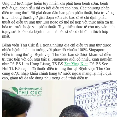
Ung thư lưỡi nguy hiểm tuy nhiên khi phát hiện bệnh sớm, bệnh
mới ở giai đoạn đầu thì cơ hội điều trị cao hơn. Các phương pháp
điều trị ung thư lưỡi giai đoạn đầu bao gồm phẫu thuật, hóa trị và xạ
trị… Thông thường ở giai đoạn sớm các bác sĩ sẽ chỉ định phẫu
thuật để điều trị ung thư lưỡi hoặc có thể kế hợp với thực hiện xạ trị,
hóa trị trước hoặc sau phẫu thuật. Tuy nhiên thực tế còn tùy vào tình
trạng sức khỏe của bệnh nhân mà bác sĩ sẽ có chỉ định thích hợp
nhất.
Bệnh viện Thu Cúc là 1 trong những địa chỉ điều trị ung thư được
nhiều bệnh nhân tin tưởng với phác đồ chuẩn 100% Singapore.
Điều trị ung thư tại Bệnh viện Thu Cúc bạn sẽ được khám và điều
trị trực tiếp với đội ngũ bác sĩ Singapore giỏi có nhiều kinh nghiệm
như TS.BS Lim Hong Liang, TS.BS
Zee Ying Kiat
, TS.BS See
Hui Ti. Bên cạnh đó thuốc điều trị ung thư tại Bệnh viện Thu Cúc
cũng được nhập khẩu chính hãng từ nước ngoài mang lại hiệu quả
cao, giảm tối đa tác dụng phụ trong quá trình điều trị.