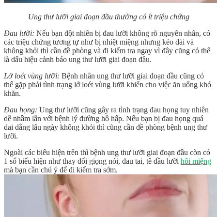
Ung thư lưỡi giai đoạn đầu thường có ít triệu chứng
Đau lưỡi:
Nếu bạn đột nhiên bị đau lưỡi không rõ nguyên nhân, có
các triệu chứng tương tự như bị nhiệt miệng nhưng kéo dài và
không khỏi thì cần đề phòng và đi kiểm tra ngay vì đây cũng có thể
là dấu hiệu cảnh báo ung thư lưỡi giai đoạn đầu.
Lở loét vùng lưỡi:
Bệnh nhân ung thư lưỡi giai đoạn đầu cũng có
thể gặp phải tình trạng lở loét vùng lưỡi khiến cho việc ăn uống khó
khăn.
Đau họng:
Ung thư lưỡi cũng gây ra tình trạng đau họng tuy nhiên
dễ nhầm lẫn với bệnh lý đường hô hấp. Nếu bạn bị đau họng quá
dai dẳng lâu ngày không khỏi thì cũng cần đề phòng bệnh ung thư
lưỡi.
Ngoài các biểu hiện trên thì bệnh ung thư lưỡi giai đoạn đầu còn có
1 số biểu hiện như thay đổi giọng nói, đau tai, tê đầu lưỡi
hôi miệng
mà bạn cần chú ý để đi kiểm tra sớm.