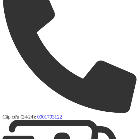
Cấp cứu (24/24):
0901793122