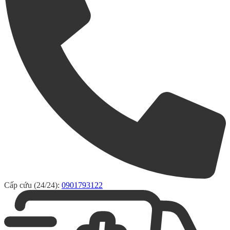
Cấp cứu (24/24):
0901793122