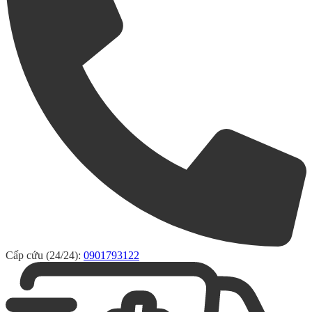
Cấp cứu (24/24):
0901793122