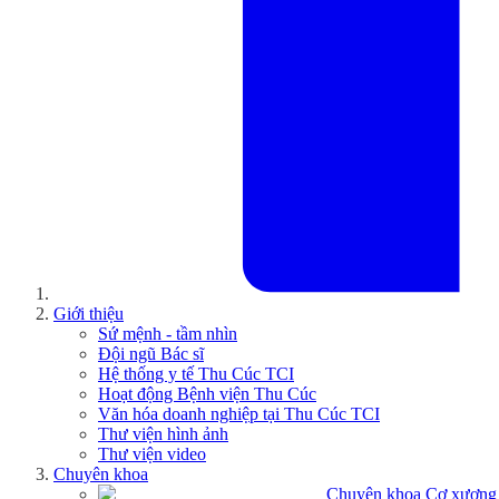
Giới thiệu
Sứ mệnh - tầm nhìn
Đội ngũ Bác sĩ
Hệ thống y tế Thu Cúc TCI
Hoạt động Bệnh viện Thu Cúc
Văn hóa doanh nghiệp tại Thu Cúc TCI
Thư viện hình ảnh
Thư viện video
Chuyên khoa
Chuyên khoa Cơ xương