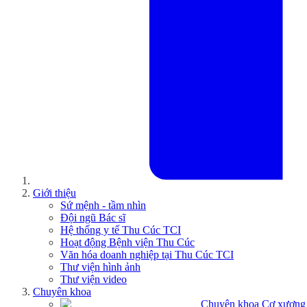
Giới thiệu
Sứ mệnh - tầm nhìn
Đội ngũ Bác sĩ
Hệ thống y tế Thu Cúc TCI
Hoạt động Bệnh viện Thu Cúc
Văn hóa doanh nghiệp tại Thu Cúc TCI
Thư viện hình ảnh
Thư viện video
Chuyên khoa
Chuyên khoa Cơ xương