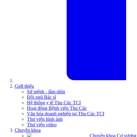
Giới thiệu
Sứ mệnh - tầm nhìn
Đội ngũ Bác sĩ
Hệ thống y tế Thu Cúc TCI
Hoạt động Bệnh viện Thu Cúc
Văn hóa doanh nghiệp tại Thu Cúc TCI
Thư viện hình ảnh
Thư viện video
Chuyên khoa
Chuyên khoa Cơ xương