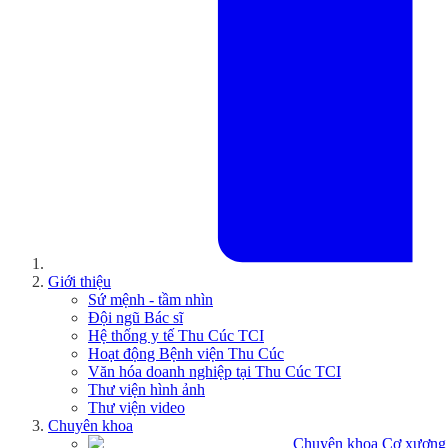
Giới thiệu
Sứ mệnh - tầm nhìn
Đội ngũ Bác sĩ
Hệ thống y tế Thu Cúc TCI
Hoạt động Bệnh viện Thu Cúc
Văn hóa doanh nghiệp tại Thu Cúc TCI
Thư viện hình ảnh
Thư viện video
Chuyên khoa
Chuyên khoa Cơ xương