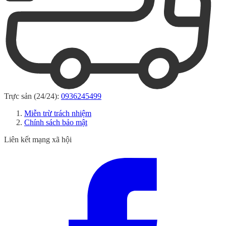
Trực sản (24/24):
0936245499
Miễn trừ trách nhiệm
Chính sách bảo mật
Liên kết mạng xã hội