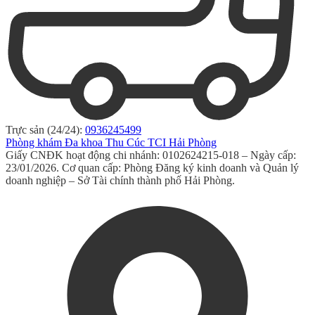
Trực sản (24/24):
0936245499
Phòng khám Đa khoa Thu Cúc TCI Hải Phòng
Giấy CNĐK hoạt động chi nhánh: 0102624215-018 – Ngày cấp:
23/01/2026. Cơ quan cấp: Phòng Đăng ký kinh doanh và Quản lý
doanh nghiệp – Sở Tài chính thành phố Hải Phòng.