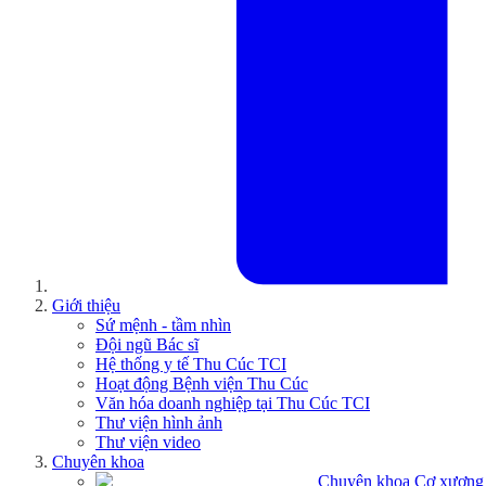
Giới thiệu
Sứ mệnh - tầm nhìn
Đội ngũ Bác sĩ
Hệ thống y tế Thu Cúc TCI
Hoạt động Bệnh viện Thu Cúc
Văn hóa doanh nghiệp tại Thu Cúc TCI
Thư viện hình ảnh
Thư viện video
Chuyên khoa
Chuyên khoa Cơ xương