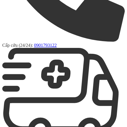
Cấp cứu (24/24):
0901793122