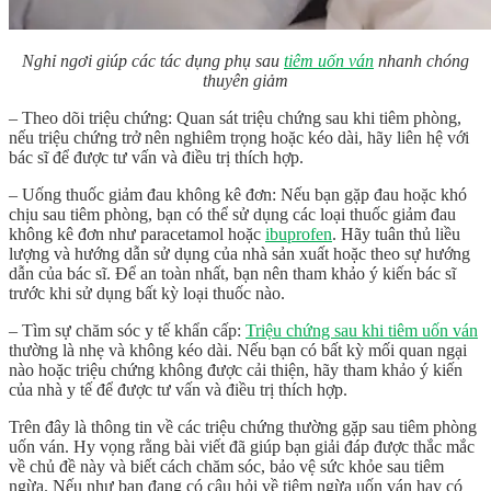
Nghỉ ngơi giúp các tác dụng phụ sau
tiêm uốn ván
nhanh chóng
thuyên giảm
– Theo dõi triệu chứng: Quan sát triệu chứng sau khi tiêm phòng,
nếu triệu chứng trở nên nghiêm trọng hoặc kéo dài, hãy liên hệ với
bác sĩ để được tư vấn và điều trị thích hợp.
– Uống thuốc giảm đau không kê đơn: Nếu bạn gặp đau hoặc khó
chịu sau tiêm phòng, bạn có thể sử dụng các loại thuốc giảm đau
không kê đơn như paracetamol hoặc
ibuprofen
. Hãy tuân thủ liều
lượng và hướng dẫn sử dụng của nhà sản xuất hoặc theo sự hướng
dẫn của bác sĩ. Để an toàn nhất, bạn nên tham khảo ý kiến bác sĩ
trước khi sử dụng bất kỳ loại thuốc nào.
– Tìm sự chăm sóc y tế khẩn cấp:
Triệu chứng sau khi tiêm uốn ván
thường là nhẹ và không kéo dài. Nếu bạn có bất kỳ mối quan ngại
nào hoặc triệu chứng không được cải thiện, hãy tham khảo ý kiến ​​
của nhà y tế để được tư vấn và điều trị thích hợp.
Trên đây là thông tin về các triệu chứng thường gặp sau tiêm phòng
uốn ván. Hy vọng rằng bài viết đã giúp bạn giải đáp được thắc mắc
về chủ đề này và biết cách chăm sóc, bảo vệ sức khỏe sau tiêm
ngừa. Nếu như bạn đang có câu hỏi về tiêm ngừa uốn ván hay có