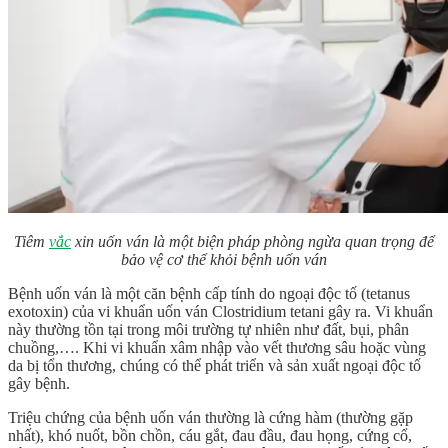
Tiêm
vắc
xin uốn ván là một biện pháp phòng ngừa quan trọng để
bảo vệ cơ thể khỏi bệnh uốn ván
Bệnh uốn ván là một căn bệnh cấp tính do ngoại độc tố (tetanus
exotoxin) của vi khuẩn uốn ván Clostridium tetani gây ra. Vi khuẩn
này thường tồn tại trong môi trường tự nhiên như đất, bụi, phân
chuồng,…. Khi vi khuẩn xâm nhập vào vết thương sâu hoặc vùng
da bị tổn thương, chúng có thể phát triển và sản xuất ngoại độc tố
gây bệnh.
Triệu chứng của bệnh uốn ván thường là cứng hàm (thường gặp
nhất), khó nuốt, bồn chồn, cáu gắt, đau đầu, đau họng, cứng cổ,