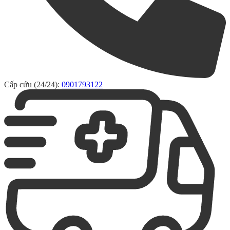
Cấp cứu (24/24):
0901793122