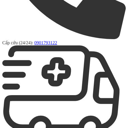
Cấp cứu (24/24):
0901793122