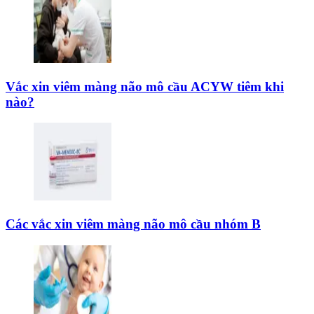
Vắc xin viêm màng não mô cầu ACYW tiêm khi
nào?
Các vắc xin viêm màng não mô cầu nhóm B