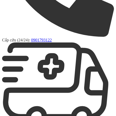
Cấp cứu (24/24):
0901793122