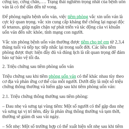
cứng tay, cứng chân,…. Trạng thái nghiêm trọng nhất của bệnh uốn
ván là có thể dẫn đến tử vong.
Để phòng ngừa bệnh uốn ván, việc
tiêm phòng
vắc xin uốn ván là
cực kỳ quan trọng. vắc xin cung cấp kháng thể chống lại ngoại độc
tố tetanus, giúp ngăn chặn sự phát triển và tác động của vi khuẩn
uốn ván đến sức khỏe, tính mạng con người.
Vắc xin phòng bệnh uốn ván thường được
tiêm cho trẻ em
từ 2,3,4
tháng tuổi và tiếp tục tiếp nhắc lại trong suốt đời. Các liều tiêm
phòng được thực hiện đầy đủ và đúng lịch là rất quan trọng để đảm
bảo sự bảo vệ tối đa.
2. Triệu chứng sau tiêm phòng uốn ván
Triệu chứng sau khi tiêm
phòng uốn ván
có thể khác nhau tùy theo
cơ địa và phản ứng cơ thể của mỗi người. Dưới đây là một số triệu
chứng thông thường và hiếm gặp sau khi tiêm phòng uốn ván:
2.1. Triệu chứng thông thường sau tiêm phòng:
– Đau nhẹ và sưng tại vùng tiêm: Một số người có thể gặp đau nhẹ
và sưng tại vị trí tiêm, đây là phản ứng thông thường và tạm thời,
thường sẽ giảm đi sau vài ngày.
– Sốt nhẹ: Một số trường hợp có thể xuất hiện sốt nhẹ sau khi tiêm