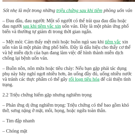
Sốt nhẹ là một trong những
triệu chứng sau khi tiêm
phòng uốn ván
– Đau đầu, đau người: Một số người có thể trải qua đau đầu hoặc
đau người
sau khi tiêm vắc xin
uốn ván. Đây là một phản ứng phổ
biến và thường tự giảm đi trong thời gian ngắn.
– Mệt mỏi: Cảm thấy mệt mỏi hoặc buồn ngủ sau khi
tiêm vắc
xin
uốn ván là một phản ứng phổ biến. Đây là dấu hiệu cho thấy cơ thể
và hệ miễn dịch của bạn đang làm việc để hình thành miễn dịch
chống lại bệnh uốn ván.
– Buồn nôn, nôn mửa hoặc tiêu chảy: Nếu bạn gặp phải tác dụng
phụ này hãy nghỉ ngơi nhiều hơn, ăn uống đầy đủ, uống nhiều nước
và tránh các thực phẩm có thể gây
rối loạn tiêu hóa
để cải thiện tình
trạng.
2.2 Triệu chứng hiếm gặp nhưng nghiêm trọng
– Phản ứng dị ứng nghiêm trọng: Triệu chứng có thể bao gồm khó
thở, sưng nặng ở mặt, môi, họng, hoặc ngứa toàn thân.
– Tim đập nhanh
– Chóng mặt