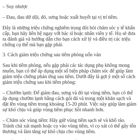
– Suy nhược
– Đau, đau dữ dội, đỏ, sưng hoặc xuất huyết tại vị trí tiêm.
Đây là những triệu chứng nghiêm trọng đòi hỏi chăm sóc y tế khẩn
cấp, bạn hãy liên hệ ngay với bác sĩ hoặc nhân viên y tế. Họ sẽ đưa
ra đánh giá và hướng dẫn cho bạn cách xử lý và điều trị các triệu
chứng cụ thể mà bạn gặp phải.
3. Cách giảm triệu chứng sau tiêm phòng uốn ván
Sau khi tiêm phòng, nếu gặp phải các tác dụng phụ không mong
muốn, bạn có thể áp dụng một số biện pháp chăm sóc để giúp làm
giảm triệu chứng phản ứng sau tiêm. Dưới đây là gợi ý một số cách
giảm triệu chứng sau khi tiêm phòng:
– Chườm lạnh: Để giảm đau, sưng và đỏ tại vùng tiêm, bạn có thể
áp dụng chườm lạnh bằng cách gói đá và trong một khăn sạch và
đặt lên vùng tiêm trong khoảng 15-20 phút. Việc này giúp làm giảm
sự khó chịu và giúp vùng tiêm phục hồi nhanh hơn.
– Chăm sóc vùng tiêm: Hãy giữ vùng tiêm sạch sẽ và khô ráo.
Tránh chà xát mạnh hoặc cọ vào vùng tiêm, vì cọ xát có thể gây tổn
thương và làm tăng sự khó chịu cho vùng tiêm.