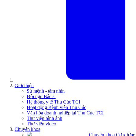
Giới thiệu
Sứ mệnh - tầm nhìn
Đội ngũ Bác sĩ
Hệ thống y tế Thu Cúc TCI
Hoạt động Bệnh viện Thu Cúc
Văn hóa doanh nghiệp tại Thu Cúc TCI
Thư viện hình ảnh
Thư viện video
Chuyên khoa
Chuyên khoa Cơ xương