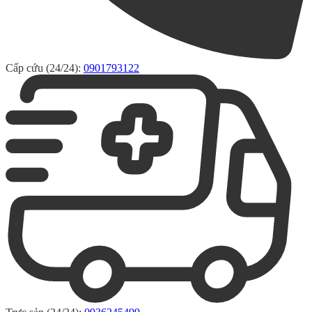
Cấp cứu (24/24):
0901793122