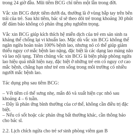
trong 24 giờ đầu. Mũi tiêm BCG chỉ tiêm một lần trong đời.
Vắc xin BCG được tiêm dưới da, thường là ở vùng bắp tay trên bên
trái của trẻ. Sau khi tiêm, bác sĩ sẽ theo dõi trẻ trong khoảng 30 phút
để đảm bảo không có phản ứng phụ nghiêm trọng.
Vắc xin BCG giúp kích thích hệ miễn dịch của trẻ em sản sinh ra
kháng thể chống lại vi khuẩn lao. Mặc dù vắc xin BCG không thể
ngăn ngừa hoàn toàn 100% bệnh lao, nhưng nó có thể giúp giảm
thiểu nguy cơ mắc bệnh lao nặng, đặc biệt là các dạng lao màng não
và lao nội tạng. Tiêm chủng vắc xin BCG là biện pháp phòng ngừa
lao hiệu quả nhất hiện nay, đặc biệt ở những trẻ em có nguy cơ cao
mắc bệnh, chẳng hạn như trẻ em sống trong môi trường có nhiều
người mắc bệnh lao.
Tác dụng phụ sau tiêm BCG:
– Vết tiêm có thể sưng nhẹ, mẩn đỏ và xuất hiện cục nhỏ sau
khoảng 4 – 6 tuần.
– Đây là phản ứng bình thường của cơ thể, không cần điều trị đặc
biệt.
– Nếu có sốt hoặc các phản ứng bất thường khác, cần thông báo
cho bác sĩ.
2.2. Lịch chích ngừa cho trẻ sơ sinh phòng viêm gan B