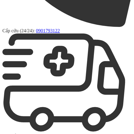
Cấp cứu (24/24):
0901793122