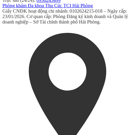
Trực sản (24/24):
0936245499
Phòng khám Đa khoa Thu Cúc TCI Hải Phòng
Giấy CNĐK hoạt động chi nhánh: 0102624215-018 – Ngày cấp:
23/01/2026. Cơ quan cấp: Phòng Đăng ký kinh doanh và Quản lý
doanh nghiệp – Sở Tài chính thành phố Hải Phòng.