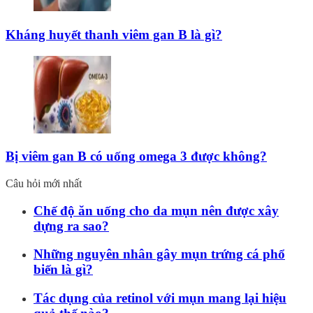
Kháng huyết thanh viêm gan B là gì?
Bị viêm gan B có uống omega 3 được không?
Câu hỏi mới nhất
Chế độ ăn uống cho da mụn nên được xây
dựng ra sao?
Những nguyên nhân gây mụn trứng cá phổ
biến là gì?
Tác dụng của retinol với mụn mang lại hiệu