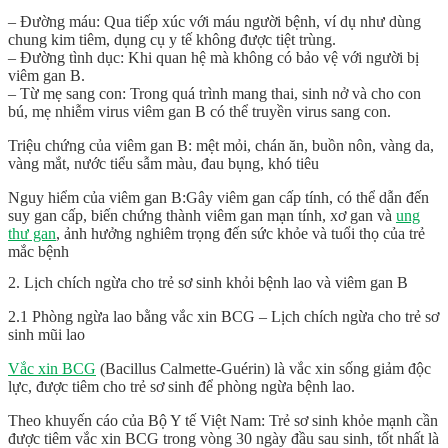
– Đường máu: Qua tiếp xúc với máu người bệnh, ví dụ như dùng
chung kim tiêm, dụng cụ y tế không được tiệt trùng.
– Đường tình dục: Khi quan hệ mà không có bảo vệ với người bị
viêm gan B.
– Từ mẹ sang con: Trong quá trình mang thai, sinh nở và cho con
bú, mẹ nhiễm virus viêm gan B có thể truyền virus sang con.
Triệu chứng của viêm gan B: mệt mỏi, chán ăn, buồn nôn, vàng da,
vàng mắt, nước tiểu sẫm màu, đau bụng, khó tiêu
Nguy hiểm của viêm gan B:Gây viêm gan cấp tính, có thể dẫn đến
suy gan cấp, biến chứng thành viêm gan mạn tính, xơ gan và
ung
thư gan
, ảnh hưởng nghiêm trọng đến sức khỏe và tuổi thọ của trẻ
mắc bệnh
2. Lịch chích ngừa cho trẻ sơ sinh khỏi bệnh lao và viêm gan B
2.1 Phòng ngừa lao bằng vắc xin BCG – Lịch chích ngừa cho trẻ sơ
sinh mũi lao
Vắc xin BCG
(Bacillus Calmette-Guérin) là vắc xin sống giảm độc
lực, được tiêm cho trẻ sơ sinh để phòng ngừa bệnh lao.
Theo khuyến cáo của Bộ Y tế Việt Nam: Trẻ sơ sinh khỏe mạnh cần
được tiêm vắc xin BCG trong vòng 30 ngày đầu sau sinh, tốt nhất là