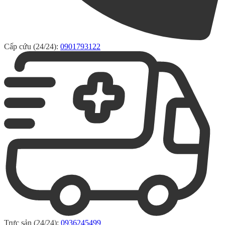
Cấp cứu (24/24):
0901793122
Trực sản (24/24):
0936245499