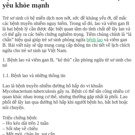
yêu khỏe mạnh
Trẻ sơ sinh có hệ miễn dịch non nớt, sức đề kháng yếu ớt, dễ mắc
các bệnh truyền nhiễm nguy hiểm. Trong số đó, lao và viêm gan B
là hai bệnh lý cần được đặc biệt quan tâm do tính chất dễ lây lan và
có thể gây ra các biến chứng nghiêm trọng. Tiêm chủng chính là “lá
chắn” hiệu quả giúp trẻ sơ sinh phòng ngừa
bệnh lao
và viêm gan
B. Bài viết này sẽ tập trung cung cấp thông tin chi tiết về lịch chích
ngừa cho trẻ sơ sinh tại Việt Nam.
1. Bệnh lao và viêm gan B, “kẻ thù” cần phòng ngừa từ sơ sinh cho
trẻ
1.1. Bệnh lao và những thông tin
Lao là bệnh truyền nhiễm đường hô hấp do vi khuẩn
Mycobacterium tuberculosis gây ra. Bệnh có thể tấn công nhiều cơ
quan khác nhau trong cơ thể, nhưng thường gặp nhất là phổi. Lao
phổi dễ lây lan qua đường hô hấp khi người bệnh ho, hắt hơi hoặc
nói chuyện.
Triệu chứng bệnh:
– Ho kéo dài trên 2 tuần
– Sốt nhẹ về chiều
– Mệt mỏi, chán ăn, sụt cân