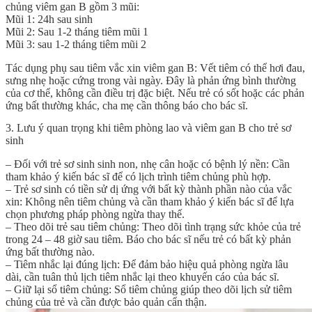
chủng viêm gan B gồm 3 mũi:
Mũi 1: 24h sau sinh
Mũi 2: Sau 1-2 tháng tiêm mũi 1
Mũi 3: sau 1-2 tháng tiêm mũi 2
Tác dụng phụ sau tiêm vắc xin viêm gan B: Vết tiêm có thể hơi đau,
sưng nhẹ hoặc cứng trong vài ngày. Đây là phản ứng bình thường
của cơ thể, không cần điều trị đặc biệt. Nếu trẻ có sốt hoặc các phản
ứng bất thường khác, cha mẹ cần thông báo cho bác sĩ.
3. Lưu ý quan trọng khi tiêm phòng lao và viêm gan B cho trẻ sơ
sinh
– Đối với trẻ sơ sinh sinh non, nhẹ cân hoặc có bệnh lý nền: Cần
tham khảo ý kiến bác sĩ để có lịch trình tiêm chủng phù hợp.
– Trẻ sơ sinh có tiền sử dị ứng với bất kỳ thành phần nào của vắc
xin: Không nên tiêm chủng và cần tham khảo ý kiến bác sĩ để lựa
chọn phương pháp phòng ngừa thay thế.
– Theo dõi trẻ sau tiêm chủng: Theo dõi tình trạng sức khỏe của trẻ
trong 24 – 48 giờ sau tiêm. Báo cho bác sĩ nếu trẻ có bất kỳ phản
ứng bất thường nào.
– Tiêm nhắc lại đúng lịch: Để đảm bảo hiệu quả phòng ngừa lâu
dài, cần tuân thủ lịch tiêm nhắc lại theo khuyến cáo của bác sĩ.
– Giữ lại sổ tiêm chủng: Sổ tiêm chủng giúp theo dõi lịch sử tiêm
chủng của trẻ và cần được bảo quản cẩn thận.