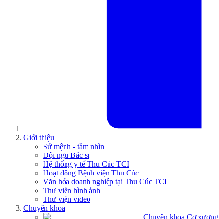
Giới thiệu
Sứ mệnh - tầm nhìn
Đội ngũ Bác sĩ
Hệ thống y tế Thu Cúc TCI
Hoạt động Bệnh viện Thu Cúc
Văn hóa doanh nghiệp tại Thu Cúc TCI
Thư viện hình ảnh
Thư viện video
Chuyên khoa
Chuyên khoa Cơ xương