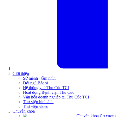
Giới thiệu
Sứ mệnh - tầm nhìn
Đội ngũ Bác sĩ
Hệ thống y tế Thu Cúc TCI
Hoạt động Bệnh viện Thu Cúc
Văn hóa doanh nghiệp tại Thu Cúc TCI
Thư viện hình ảnh
Thư viện video
Chuyên khoa
Chuyên khoa Cơ xương