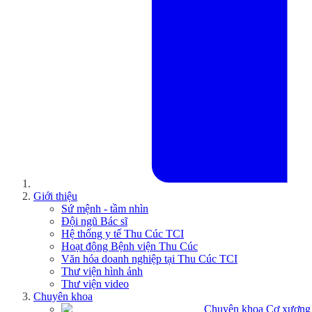
Giới thiệu
Sứ mệnh - tầm nhìn
Đội ngũ Bác sĩ
Hệ thống y tế Thu Cúc TCI
Hoạt động Bệnh viện Thu Cúc
Văn hóa doanh nghiệp tại Thu Cúc TCI
Thư viện hình ảnh
Thư viện video
Chuyên khoa
Chuyên khoa Cơ xương