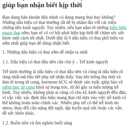
giúp bạn nhận biết kịp thời
Bạn đang băn khoăn liệu mình có đang mang thai hay không?
Những dấu hiệu có thai thường rất dễ bị nhầm lẫn với các triệu
chứng tiền kinh nguyệt. Tuy nhiên, nếu bạn nắm rõ những
biểu hiện
mang thai
sớm, bạn sẽ có cơ hội phát hiện kịp thời để chăm sóc sức
khỏe một cách tốt nhất. Dưới đây là 9 dấu hiệu có thai phổ biến và
sớm nhất giúp bạn dễ dàng nhận biết.
1. Những dấu hiệu có thai sớm dễ nhận ra nhất
1.1. Dấu hiệu có thai đầu tiên cần chú ý – Trễ kinh nguyệt
Trễ kinh thường là dấu hiệu có thai đầu tiên và cũng là dấu hiệu rõ
ràng nhất mà hầu hết phụ nữ nhận thấy. Sau khi trứng thụ tinh và
làm tổ trong tử cung, hormone hCG sẽ được sản xuất, giúp bảo vệ
niêm mạc tử cung
khỏi sự bong tróc, từ đó gây ra hiện tượng trễ
kinh. Tuy nhiên, không phải ai cũng có chu kỳ kinh nguyệt đều đặn,
vì vậy việc xác định dấu hiệu mang thai chỉ dựa vào việc trễ kinh có
thể không hoàn toàn chính xác. Nhiều phụ nữ có thể trễ kinh do
stress, thay đổi cân nặng đột ngột, tập luyện quá sức hoặc các vấn
đề sức khỏe khác.
1.2. Buồn nôn và ốm nghén buổi sáng