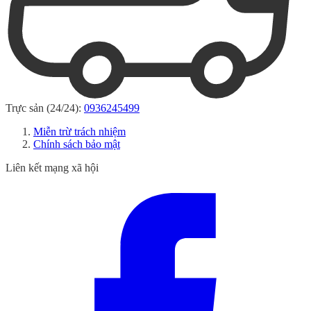
Trực sản (24/24):
0936245499
Miễn trừ trách nhiệm
Chính sách bảo mật
Liên kết mạng xã hội