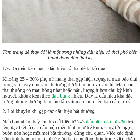
Tâm trạng dễ thay đổi là một trong những dấu hiệu có thai phổ biến
ở giai đoạn đầu thai kỳ.
1.9. Ra máu báo thai – dấu hiệu có thai dễ bị bỏ qua
Khoảng 25 – 30% phụ nữ mang thai gặp hiện tượng ra máu báo thai
trong vài ngày đầu sau khi trứng được thụ tinh và làm tổ. Máu báo
thai thường có màu hồng nhạt hoặc nâu, lượng ít hơn chu kỳ kinh
nguyệt, không kèm theo
đau bụng
nhiều. Đây là dấu hiệu khá đặc
trưng nhưng thường bị nhầm lẫn với máu kinh nên bạn cần lưu ý.
2. Lời khuyên khi gặp các dấu hiệu bất thường
Nếu bạn nhận thấy mình xuất hiện từ 2–3
dấu hiệu có thai sớm
trở
lên, đặc biệt là các dấu hiệu điển hình như trễ kinh, căng tức ngực,
buồn nôn hoặc mệt mỏi bất thường, đừng chủ quan. Việc xác định
sớm tình trạng mang thai sẽ giúp bạn chủ động hơn trong việc chăm