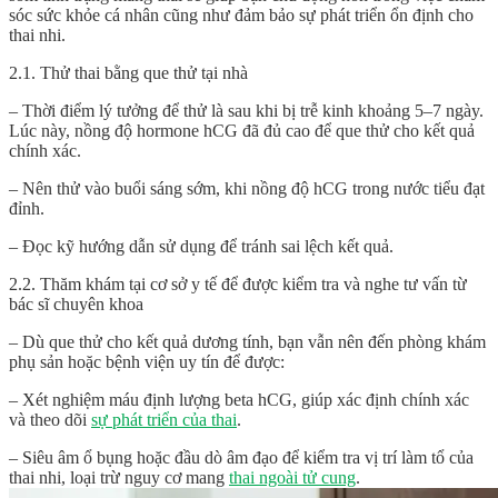
sóc sức khỏe cá nhân cũng như đảm bảo sự phát triển ổn định cho
thai nhi.
2.1. Thử thai bằng que thử tại nhà
– Thời điểm lý tưởng để thử là sau khi bị trễ kinh khoảng 5–7 ngày.
Lúc này, nồng độ hormone hCG đã đủ cao để que thử cho kết quả
chính xác.
– Nên thử vào buổi sáng sớm, khi nồng độ hCG trong nước tiểu đạt
đỉnh.
– Đọc kỹ hướng dẫn sử dụng để tránh sai lệch kết quả.
2.2. Thăm khám tại cơ sở y tế để được kiểm tra và nghe tư vấn từ
bác sĩ chuyên khoa
– Dù que thử cho kết quả dương tính, bạn vẫn nên đến phòng khám
phụ sản hoặc bệnh viện uy tín để được:
– Xét nghiệm máu định lượng beta hCG, giúp xác định chính xác
và theo dõi
sự phát triển của thai
.
– Siêu âm ổ bụng hoặc đầu dò âm đạo để kiểm tra vị trí làm tổ của
thai nhi, loại trừ nguy cơ mang
thai ngoài tử cung
.