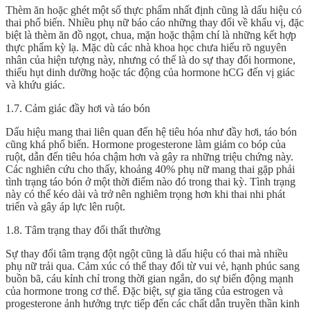
Thèm ăn hoặc ghét một số thực phẩm nhất định cũng là dấu hiệu có
thai phổ biến. Nhiều phụ nữ báo cáo những thay đổi về khẩu vị, đặc
biệt là thèm ăn đồ ngọt, chua, mặn hoặc thậm chí là những kết hợp
thực phẩm kỳ lạ. Mặc dù các nhà khoa học chưa hiểu rõ nguyên
nhân của hiện tượng này, nhưng có thể là do sự thay đổi hormone,
thiếu hụt dinh dưỡng hoặc tác động của hormone hCG đến vị giác
và khứu giác.
1.7. Cảm giác đầy hơi và táo bón
Dấu hiệu mang thai liên quan đến hệ tiêu hóa như đầy hơi, táo bón
cũng khá phổ biến. Hormone progesterone làm giảm co bóp của
ruột, dẫn đến tiêu hóa chậm hơn và gây ra những triệu chứng này.
Các nghiên cứu cho thấy, khoảng 40% phụ nữ mang thai gặp phải
tình trạng táo bón ở một thời điểm nào đó trong thai kỳ. Tình trạng
này có thể kéo dài và trở nên nghiêm trọng hơn khi thai nhi phát
triển và gây áp lực lên ruột.
1.8. Tâm trạng thay đổi thất thường
Sự thay đổi tâm trạng đột ngột cũng là dấu hiệu có thai mà nhiều
phụ nữ trải qua. Cảm xúc có thể thay đổi từ vui vẻ, hạnh phúc sang
buồn bã, cáu kỉnh chỉ trong thời gian ngắn, do sự biến động mạnh
của hormone trong cơ thể. Đặc biệt, sự gia tăng của estrogen và
progesterone ảnh hưởng trực tiếp đến các chất dẫn truyền thần kinh