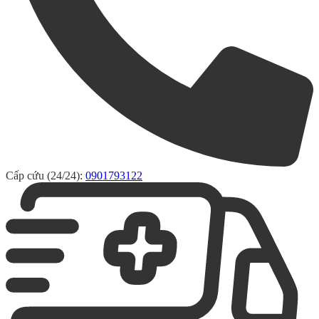
Cấp cứu (24/24):
0901793122