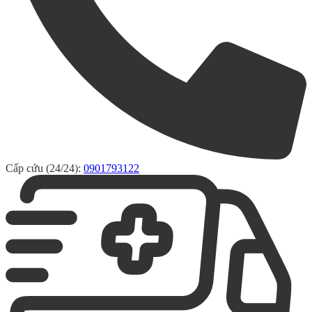
Cấp cứu (24/24):
0901793122