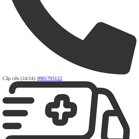
Cấp cứu (24/24):
0901793122