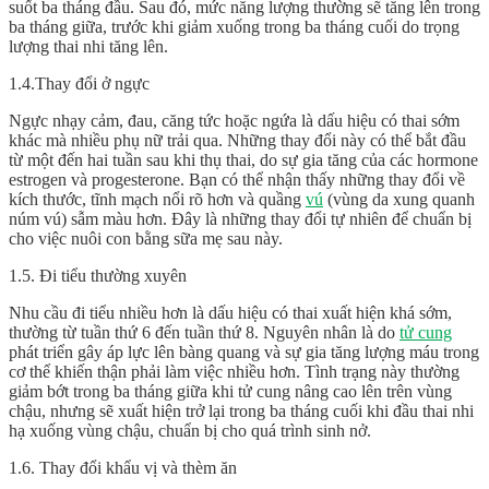
suốt ba tháng đầu. Sau đó, mức năng lượng thường sẽ tăng lên trong
ba tháng giữa, trước khi giảm xuống trong ba tháng cuối do trọng
lượng thai nhi tăng lên.
1.4.Thay đổi ở ngực
Ngực nhạy cảm, đau, căng tức hoặc ngứa là dấu hiệu có thai sớm
khác mà nhiều phụ nữ trải qua. Những thay đổi này có thể bắt đầu
từ một đến hai tuần sau khi thụ thai, do sự gia tăng của các hormone
estrogen và progesterone. Bạn có thể nhận thấy những thay đổi về
kích thước, tĩnh mạch nổi rõ hơn và quầng
vú
(vùng da xung quanh
núm vú) sẫm màu hơn. Đây là những thay đổi tự nhiên để chuẩn bị
cho việc nuôi con bằng sữa mẹ sau này.
1.5. Đi tiểu thường xuyên
Nhu cầu đi tiểu nhiều hơn là dấu hiệu có thai xuất hiện khá sớm,
thường từ tuần thứ 6 đến tuần thứ 8. Nguyên nhân là do
tử cung
phát triển gây áp lực lên bàng quang và sự gia tăng lượng máu trong
cơ thể khiến thận phải làm việc nhiều hơn. Tình trạng này thường
giảm bớt trong ba tháng giữa khi tử cung nâng cao lên trên vùng
chậu, nhưng sẽ xuất hiện trở lại trong ba tháng cuối khi đầu thai nhi
hạ xuống vùng chậu, chuẩn bị cho quá trình sinh nở.
1.6. Thay đổi khẩu vị và thèm ăn