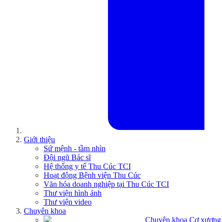
Giới thiệu
Sứ mệnh - tầm nhìn
Đội ngũ Bác sĩ
Hệ thống y tế Thu Cúc TCI
Hoạt động Bệnh viện Thu Cúc
Văn hóa doanh nghiệp tại Thu Cúc TCI
Thư viện hình ảnh
Thư viện video
Chuyên khoa
Chuyên khoa Cơ xương