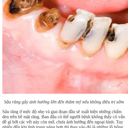
Sâu răng gây ảnh hưởng lớn đến thẩm mỹ nếu không điều trị sớm
Sâu răng ở mức độ nhẹ và giai đoạn đầu sẽ xuất hiện những chấm
đen trên bề mặt răng. Ban đầu có thể người bệnh không thấy có vấn
đề gì bởi các vết này còn mờ, chưa ảnh hưởng đến ngoại hình. Tuy
nhiên đến khi tình trạng nặng hơn thì thay vào đó là những lỗ hổng