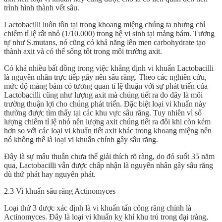
trình hình thành vết sâu.
Lactobacilli luôn tồn tại trong khoang miệng chúng ta nhưng chỉ
chiếm tỉ lệ rất nhỏ (1/10.000) trong hệ vi sinh tại mảng bám. Tương
tự như S.mutans, nó cũng có khả năng lên men carbohydrate tạo
thành axit và có thể sống tốt trong môi trường axit.
Có khá nhiều bất đồng trong việc khẳng định vi khuẩn Lactobacilli
là nguyên nhân trực tiếp gây nên sâu răng. Theo các nghiên cứu,
mức độ mảng bám có tương quan tỉ lệ thuận với sự phát triển của
Lactobacilli cũng như lượng axit mà chúng tiết ra do đây là môi
trường thuận lợi cho chúng phát triển. Đặc biệt loại vi khuẩn này
thường được tìm thấy tại các khu vực sâu răng. Tuy nhiên vì số
lượng chiếm tỉ lệ nhỏ nên lượng axit chúng tiết ra đôi khi còn kém
hơn so với các loại vi khuẩn tiết axit khác trong khoang miệng nên
nó không thể là loại vi khuẩn chính gây sâu răng.
Đây là sự mâu thuẫn chưa thể giải thích rõ ràng, do đó suốt 35 năm
qua, Lactobacilli vẫn được chấp nhận là nguyên nhân gây sâu răng
dù thứ phát hay nguyên phát.
2.3 Vi khuẩn sâu răng Actinomyces
Loại thứ 3 được xác định là vi khuẩn tấn công răng chính là
Actinomyces. Đây là loại vi khuẩn kỵ khí khu trú trong đại tràng,