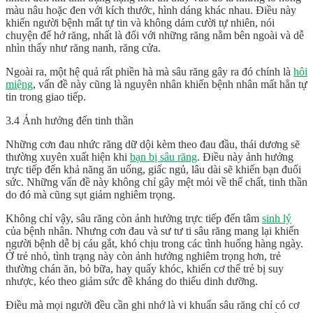
màu nâu hoặc đen với kích thước, hình dáng khác nhau. Điều này
khiến người bệnh mất tự tin và không dám cười tự nhiên, nói
chuyện để hở răng, nhất là đối với những răng nằm bên ngoài và dễ
nhìn thấy như răng nanh, răng cửa.
Ngoài ra, một hệ quả rất phiền hà mà sâu răng gây ra đó chính là
hôi
miệng
, vấn đề này cũng là nguyên nhân khiến bệnh nhân mất hẳn tự
tin trong giao tiếp.
3.4 Ảnh hưởng đến tinh thần
Những cơn đau nhức răng dữ dội kèm theo đau đầu, thái dương sẽ
thường xuyên xuất hiện khi
bạn bị sâu răng
. Điều này ảnh hưởng
trực tiếp đến khả năng ăn uống, giấc ngủ, lâu dài sẽ khiến bạn đuối
sức. Những vấn đề này không chỉ gây mệt mỏi về thể chất, tinh thần
do đó mà cũng sụt giảm nghiêm trọng.
Không chỉ vậy, sâu răng còn ảnh hưởng trực tiếp đến tâm
sinh lý
của bệnh nhân. Nhưng cơn đau và sư tư ti sâu răng mang lại khiến
người bệnh dễ bị cáu gắt, khó chịu trong các tình huống hàng ngày.
Ở trẻ nhỏ, tình trạng này còn ảnh hưởng nghiêm trọng hơn, trẻ
thường chán ăn, bỏ bữa, hay quấy khóc, khiến cơ thể trẻ bị suy
nhược, kéo theo giảm sức đề kháng do thiếu dinh dưỡng.
Điều mà mọi người đều cần ghi nhớ là
vi khuẩn sâu răng
chỉ có cơ