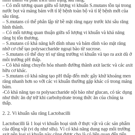
– Có mối tương quan giữa số lượng vi khuẩn S.mutans tồn tại trong
nước bọt và mảng bám với tỉ lệ bệnh toàn bộ và tỉ lệ bệnh mới của
sâu răng.
– S.mutans có thể phân lập từ bề mặt răng ngay trước khi sâu răng
hình thành.
– Có mối tương quan thuận giữa số lượng vi khuẩn và khả năng
răng bị tổn thương.
– S.mutans có khả năng kết dính nhau và bám dính vào mặt răng
nhờ cơ chế tạo polysaccharide ngoại bào từ sucrose.
– S.mutans có thể duy trì sự tăng trưởng vi khuẩn và tạo ra axit dù ở
môi trường pH thấp.
– Có khả năng chuyển hóa nhanh đường thành axit lactic và các axit
hữu cơ khác.
– S.mutans có khả năng tạo pH thấp đến mức gây khử khoáng men
răng nhanh hơn so với các vi khuẩn thường gặp khác có trong mảng
bám.
-Có khả năng tạo ra polysaccharide nội bào như glucan, có tác dụng
như thức ăn dự trữ khi carbohydrate trong thức ăn của chúng ta
thấp.
2. 2. Vi khuẩn sâu răng Lactobacilli
Lactobacilli là 1 loại vi khuẩn hoại sinh ở thực vật và các sản phẩm
của động vật (vi dụ như sữa). Vì có khả năng dung nạp môi trường
axit nên loại vi khuẩn này cũng được cho là có liên quan đến tiến