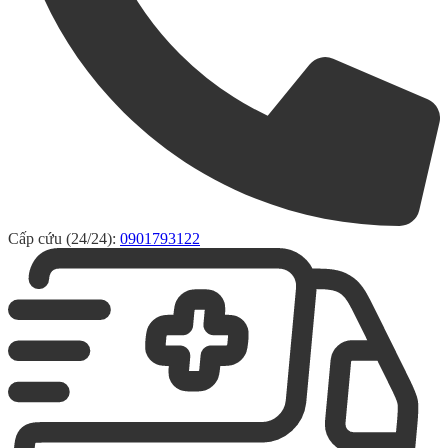
Cấp cứu (24/24):
0901793122