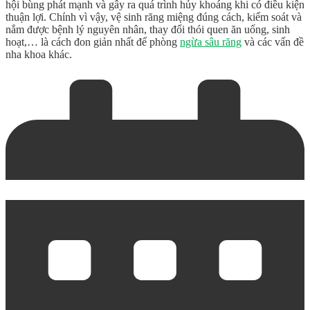
hội bùng phát mạnh và gây ra quá trình hủy khoáng khi có điều kiện
thuận lợi. Chính vì vậy, vệ sinh răng miệng đúng cách, kiểm soát và
nắm được bệnh lý nguyên nhân, thay đổi thói quen ăn uống, sinh
hoạt,… là cách đon giản nhất để phòng
ngừa sâu răng
và các vấn đề
nha khoa khác.