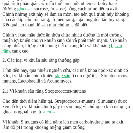
quá trình phân giải các mẩu thức ăn chứa nhiều carbohydrate
(đường
glucose
, sucrose, frustose) bằng cách tự nó tiết ra axit.
Chính những axit này sẽ làm ăn mòn, tạo nên quá trình hủy khoáng
của các lớp cấu trúc răng, từ men răng, ngà răng đến tận tủy răng.
Kết quả tạo thành lỗ sâu như chúng ta đã biết.
Chính vì các mẩu thức ăn thừa chứa nhiều đường là môi trường
thuận lợi khiến cho vi khuẩn sinh sôi và phát triển mạnh. Vi khuẩn
càng nhiều, lượng axit chúng tiết ra càng lớn và khả năng
bị sâu
răng
càng cao.
2. Các loại vi khuẩn sâu răng thường gặp
Tính đến nay, qua nhiều nghiên cứu, các nhà khoa học xác định có
3 loại vi khuẩn chính khiến
răng sâu
ở con người là: Streptococcus-
mutans, Lactobacilli và Actinomyces.
2.1 Vi khuẩn sâu răng Streptococcus-mutans
Cho đến thời điểm hiện tại, Streptococcus-mutans (S.mutans) được
xem là loại vi khuẩn chính gây ra sâu răng vì chúng có khả năng tạo
glucans ngoại bào từ
sucrose
.
Vi khuẩn S.mutans có khả năng lên men carbohydrate tạo ra axit,
làm độ pH trong khoang miệng giảm xuống