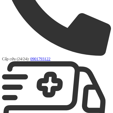
Cấp cứu (24/24):
0901793122