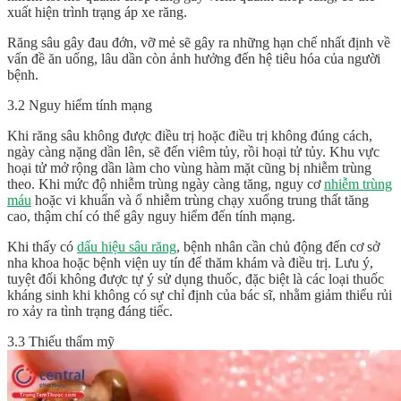
xuất hiện trình trạng áp xe răng.
Răng sâu gây đau đớn, vỡ mẻ sẽ gây ra những hạn chế nhất định về
vấn đề ăn uống, lâu dần còn ảnh hưởng đến hệ tiêu hóa của người
bệnh.
3.2 Nguy hiểm tính mạng
Khi răng sâu không được điều trị hoặc điều trị không đúng cách,
ngày càng nặng dần lên, sẽ đến viêm tủy, rồi hoại tử tủy. Khu vực
hoại tử mở rộng dần làm cho vùng hàm mặt cũng bị nhiễm trùng
theo. Khi mức độ nhiễm trùng ngày càng tăng, nguy cơ
nhiễm trùng
máu
hoặc vi khuẩn và ổ nhiễm trùng chạy xuống trung thất tăng
cao, thậm chí có thể gây nguy hiểm đến tính mạng.
Khi thấy có
dấu hiệu sâu răng
, bệnh nhân cần chủ động đến cơ sở
nha khoa hoặc bệnh viện uy tín để thăm khám và điều trị. Lưu ý,
tuyệt đối không được tự ý sử dụng thuốc, đặc biệt là các loại thuốc
kháng sinh khi không có sự chỉ định của bác sĩ, nhằm giảm thiểu rủi
ro xảy ra tình trạng đáng tiếc.
3.3 Thiếu thẩm mỹ