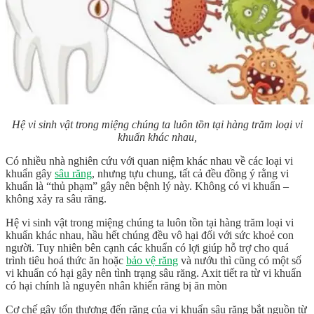
Hệ vi sinh vật trong miệng chúng ta luôn tồn tại hàng trăm loại vi
khuẩn khác nhau,
Có nhiều nhà nghiên cứu với quan niệm khác nhau về các loại vi
khuẩn gây
sâu răng
, nhưng tựu chung, tất cả đều đồng ý rằng vi
khuẩn là “thủ phạm” gây nên bệnh lý này. Không có vi khuẩn –
không xảy ra sâu răng.
Hệ vi sinh vật trong miệng chúng ta luôn tồn tại hàng trăm loại vi
khuẩn khác nhau, hầu hết chúng đều vô hại đối với sức khoẻ con
người. Tuy nhiên bên cạnh các khuẩn có lợi giúp hỗ trợ cho quá
trình tiêu hoá thức ăn hoặc
bảo vệ răng
và nướu thì cũng có một số
vi khuẩn có hại gây nên tình trạng sâu răng. Axit tiết ra từ vi khuẩn
có hại chính là nguyên nhân khiến răng bị ăn mòn
Cơ chế gây tổn thương đến răng của vi khuẩn sâu răng bắt nguồn từ