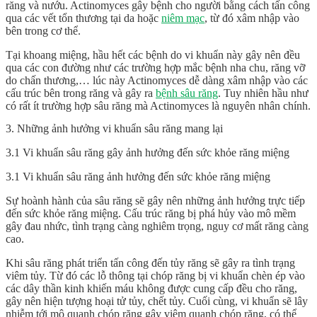
răng và nướu. Actinomyces gây bệnh cho người bằng cách tấn công
qua các vết tổn thương tại da hoặc
niêm mạc
, từ đó xâm nhập vào
bên trong cơ thể.
Tại khoang miệng, hầu hết các bệnh do vi khuẩn này gây nên đều
qua các con đường như các trường hợp mắc bệnh nha chu, răng vỡ
do chấn thương,… lúc này Actinomyces dễ dàng xâm nhập vào các
cấu trúc bên trong răng và gây ra
bệnh sâu răng
. Tuy nhiên hầu như
có rất ít trường hợp sâu răng mà Actinomyces là nguyên nhân chính.
3. Những ảnh hưởng vi khuẩn sâu răng mang lại
3.1 Vi khuẩn sâu răng gây ảnh hưởng đến sức khỏe răng miệng
3.1 Vi khuẩn sâu răng ảnh hưởng đến sức khỏe răng miệng
Sự hoành hành của sâu răng sẽ gây nên những ảnh hưởng trực tiếp
đến sức khỏe răng miệng. Cấu trúc răng bị phá hủy vào mô mềm
gây đau nhức, tình trạng càng nghiêm trọng, nguy cơ mất răng càng
cao.
Khi sâu răng phát triển tấn công đến tủy răng sẽ gây ra tình trạng
viêm tủy. Từ đó các lỗ thông tại chóp răng bị vi khuẩn chèn ép vào
các dây thần kinh khiến máu không được cung cấp đều cho răng,
gây nên hiện tượng hoại tử tủy, chết tủy. Cuối cùng, vi khuẩn sẽ lây
nhiễm tới mô quanh chóp răng gây viêm quanh chóp răng, có thể