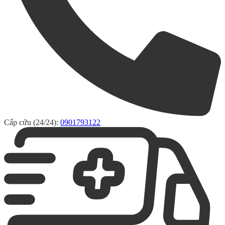
Cấp cứu (24/24):
0901793122