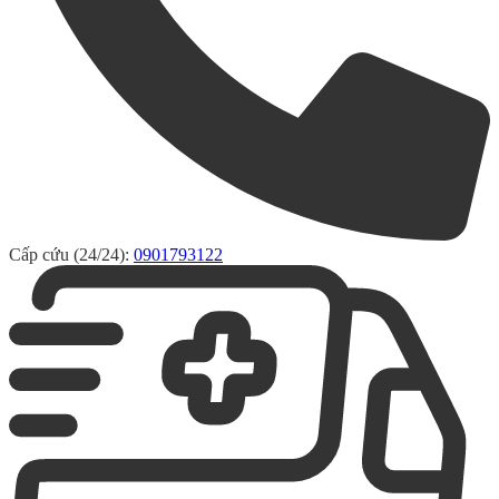
Cấp cứu (24/24):
0901793122