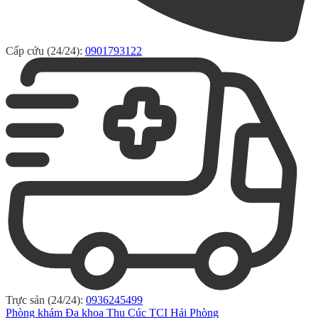
Cấp cứu (24/24):
0901793122
Trực sản (24/24):
0936245499
Phòng khám Đa khoa Thu Cúc TCI Hải Phòng