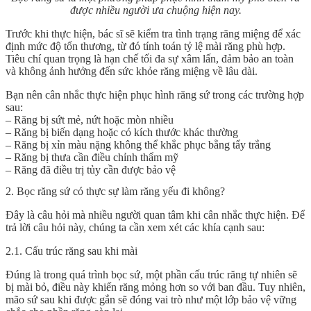
được nhiều người ưa chuộng hiện nay.
Trước khi thực hiện, bác sĩ sẽ kiểm tra tình trạng răng miệng để xác
định mức độ tổn thương, từ đó tính toán tỷ lệ mài răng phù hợp.
Tiêu chí quan trọng là hạn chế tối đa sự xâm lấn, đảm bảo an toàn
và không ảnh hưởng đến sức khỏe răng miệng về lâu dài.
Bạn nên cân nhắc thực hiện phục hình răng sứ trong các trường hợp
sau:
– Răng bị sứt mẻ, nứt hoặc mòn nhiều
– Răng bị biến dạng hoặc có kích thước khác thường
– Răng bị xỉn màu nặng không thể khắc phục bằng tẩy trắng
– Răng bị thưa cần điều chỉnh thẩm mỹ
– Răng đã điều trị tủy cần được bảo vệ
2. Bọc răng sứ có thực sự làm răng yếu đi không?
Đây là câu hỏi mà nhiều người quan tâm khi cân nhắc thực hiện. Để
trả lời câu hỏi này, chúng ta cần xem xét các khía cạnh sau:
2.1. Cấu trúc răng sau khi mài
Đúng là trong quá trình bọc sứ, một phần cấu trúc răng tự nhiên sẽ
bị mài bỏ, điều này khiến răng mỏng hơn so với ban đầu. Tuy nhiên,
mão sứ sau khi được gắn sẽ đóng vai trò như một lớp bảo vệ vững