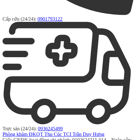
Cấp cứu (24/24):
0901793122
Trực sản (24/24):
0936245499
Phòng khám ĐKQT Thu Cúc TCI Trần Duy Hưng
Giấy CNĐK hoạt động chi nhánh: 0102624215-014 – Ngày cấp: