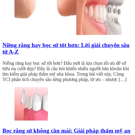
Niềng răng hay bọc sứ tốt hơn: Lời giải chuyên sâu
từ A-Z
Niềng răng hay bọc sứ tốt hơn? Đâu mới là lựa chọn tối ưu để sở
hữu nụ cười đẹp? Đây là câu hỏi khiến nhiều người băn khoăn khi
tìm kiếm giải pháp thẩm mỹ nha khoa. Trong bài viết này, Cùng
TCI phân tích chuyên sâu từng phương pháp, từ ưu – nhược […]
Bọc răng sứ không cần mài: Giải pháp thẩm mỹ an