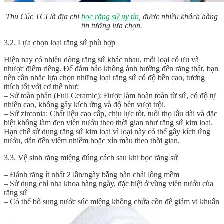
Thu Cúc TCI là địa chỉ
bọc răng sứ uy tín
, được nhiều khách hàng
tin tưởng lựa chọn.
3.2. Lựa chọn loại răng sứ phù hợp
Hiện nay có nhiều dòng răng sứ khác nhau, mỗi loại có ưu và
nhược điểm riêng. Để đảm bảo không ảnh hưởng đến răng thật, bạn
nên cân nhắc lựa chọn những loại răng sứ có độ bền cao, tương
thích tốt với cơ thể như:
– Sứ toàn phần (Full Ceramic): Được làm hoàn toàn từ sứ, có độ tự
nhiên cao, không gây kích ứng và độ bền vượt trội.
– Sứ zirconia: Chất liệu cao cấp, chịu lực tốt, tuổi thọ lâu dài và đặc
biệt không làm đen viền nướu theo thời gian như răng sứ kim loại.
Hạn chế sử dụng răng sứ kim loại vì loại này có thể gây kích ứng
nướu, dẫn đến viêm nhiễm hoặc xỉn màu theo thời gian.
3.3. Vệ sinh răng miệng đúng cách sau khi bọc răng sứ
– Đánh răng ít nhất 2 lần/ngày bằng bàn chải lông mềm
– Sử dụng chỉ nha khoa hàng ngày, đặc biệt ở vùng viền nướu của
răng sứ
– Có thể bổ sung nước súc miệng không chứa cồn để giảm vi khuẩn