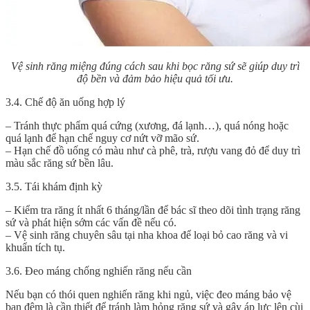
Vệ sinh răng miệng đúng cách sau khi bọc răng sứ sẽ giúp duy trì
độ bền và đảm bảo hiệu quả tối ưu.
3.4. Chế độ ăn uống hợp lý
– Tránh thực phẩm quá cứng (xương, đá lạnh…), quá nóng hoặc
quá lạnh để hạn chế nguy cơ nứt vỡ mão sứ.
– Hạn chế đồ uống có màu như cà phê, trà, rượu vang đỏ để duy trì
màu sắc răng sứ bền lâu.
3.5. Tái khám định kỳ
– Kiểm tra răng ít nhất 6 tháng/lần để bác sĩ theo dõi tình trạng răng
sứ và phát hiện sớm các vấn đề nếu có.
– Vệ sinh răng chuyên sâu tại nha khoa để loại bỏ cao răng và vi
khuẩn tích tụ.
3.6. Đeo máng chống nghiến răng nếu cần
Nếu bạn có thói quen nghiến răng khi ngủ, việc đeo máng bảo vệ
ban đêm là cần thiết để tránh làm hỏng răng sứ và gây áp lực lên cùi