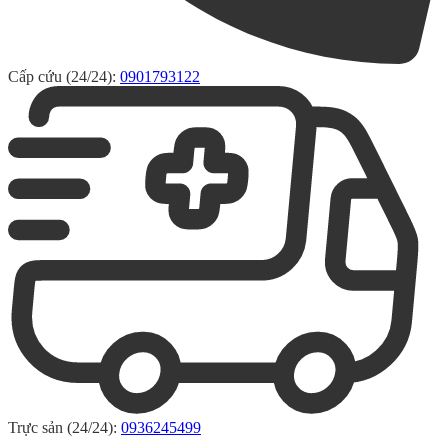
Cấp cứu (24/24):
0901793122
Trực sản (24/24):
0936245499