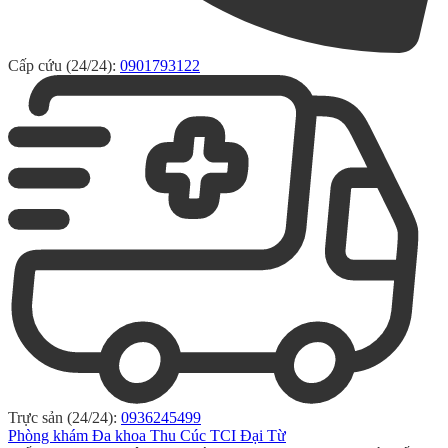
Cấp cứu (24/24):
0901793122
Trực sản (24/24):
0936245499
Phòng khám Đa khoa Thu Cúc TCI Đại Từ