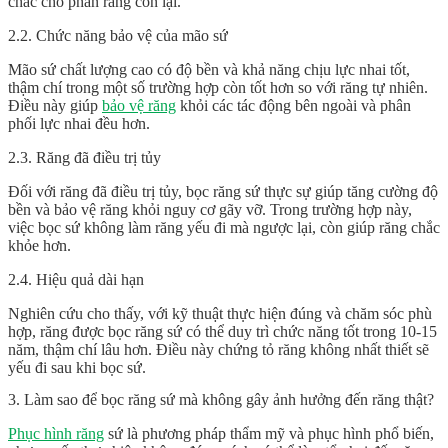
chắc cho phần răng còn lại.
2.2. Chức năng bảo vệ của mão sứ
Mão sứ chất lượng cao có độ bền và khả năng chịu lực nhai tốt,
thậm chí trong một số trường hợp còn tốt hơn so với răng tự nhiên.
Điều này giúp
bảo vệ răng
khỏi các tác động bên ngoài và phân
phối lực nhai đều hơn.
2.3. Răng đã điều trị tủy
Đối với răng đã điều trị tủy, bọc răng sứ thực sự giúp tăng cường độ
bền và bảo vệ răng khỏi nguy cơ gãy vỡ. Trong trường hợp này,
việc bọc sứ không làm răng yếu đi mà ngược lại, còn giúp răng chắc
khỏe hơn.
2.4. Hiệu quả dài hạn
Nghiên cứu cho thấy, với kỹ thuật thực hiện đúng và chăm sóc phù
hợp, răng được bọc răng sứ có thể duy trì chức năng tốt trong 10-15
năm, thậm chí lâu hơn. Điều này chứng tỏ răng không nhất thiết sẽ
yếu đi sau khi bọc sứ.
3. Làm sao để bọc răng sứ mà không gây ảnh hưởng đến răng thật?
Phục hình răng
sứ là phương pháp thẩm mỹ và phục hình phổ biến,