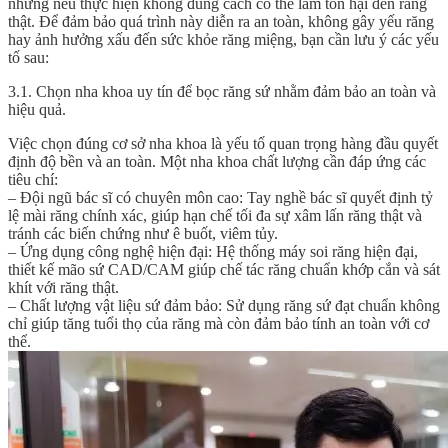
nhưng nếu thực hiện không đúng cách có thể làm tổn hại đến răng
thật. Để đảm bảo quá trình này diễn ra an toàn, không gây yếu răng
hay ảnh hưởng xấu đến sức khỏe răng miệng, bạn cần lưu ý các yếu
tố sau:
3.1. Chọn nha khoa uy tín để bọc răng sứ nhằm đảm bảo an toàn và
hiệu quả.
Việc chọn đúng cơ sở nha khoa là yếu tố quan trọng hàng đầu quyết
định độ bền và an toàn. Một nha khoa chất lượng cần đáp ứng các
tiêu chí:
– Đội ngũ bác sĩ có chuyên môn cao: Tay nghề bác sĩ quyết định tỷ
lệ mài răng chính xác, giúp hạn chế tối đa sự xâm lấn răng thật và
tránh các biến chứng như ê buốt, viêm tủy.
– Ứng dụng công nghệ hiện đại: Hệ thống máy soi răng hiện đại,
thiết kế mão sứ CAD/CAM giúp chế tác răng chuẩn khớp cắn và sát
khít với răng thật.
– Chất lượng vật liệu sứ đảm bảo: Sử dụng răng sứ đạt chuẩn không
chỉ giúp tăng tuổi thọ của răng mà còn đảm bảo tính an toàn với cơ
thể.