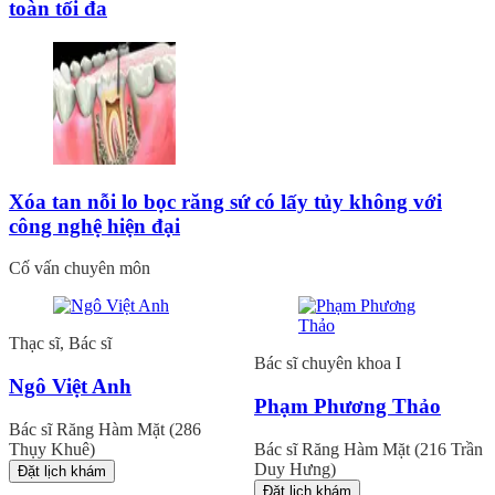
toàn tối đa
Xóa tan nỗi lo bọc răng sứ có lấy tủy không với
công nghệ hiện đại
Cố vấn chuyên môn
Thạc sĩ, Bác sĩ
Bác sĩ chuyên khoa I
Ngô Việt Anh
Phạm Phương Thảo
Bác sĩ Răng Hàm Mặt (286
Thụy Khuê)
Bác sĩ Răng Hàm Mặt (216 Trần
Duy Hưng)
Đặt lịch khám
Đặt lịch khám