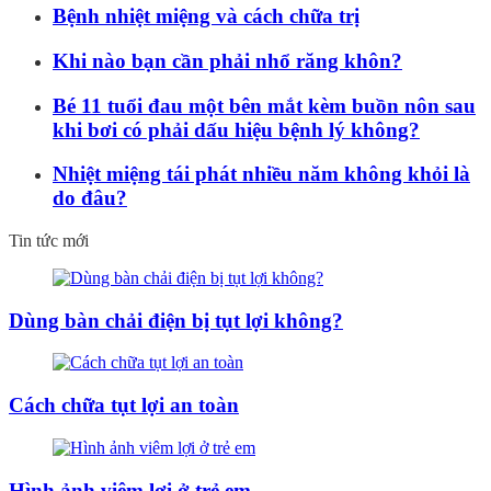
Bệnh nhiệt miệng và cách chữa trị
Khi nào bạn cần phải nhổ răng khôn?
Bé 11 tuổi đau một bên mắt kèm buồn nôn sau
khi bơi có phải dấu hiệu bệnh lý không?
Nhiệt miệng tái phát nhiều năm không khỏi là
do đâu?
Tin tức mới
Dùng bàn chải điện bị tụt lợi không?
Cách chữa tụt lợi an toàn
Hình ảnh viêm lợi ở trẻ em