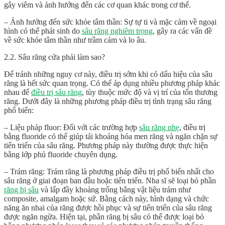
gây viêm và ảnh hưởng đến các cơ quan khác trong cơ thể.
– Ảnh hưởng đến sức khỏe tâm thần: Sự tự ti và mặc cảm về ngoại
hình có thể phát sinh do
sâu răng nghiêm trọng
, gây ra các vấn đề
về sức khỏe tâm thần như trầm cảm và lo âu.
2.2. Sâu răng cửa phải làm sao?
Để tránh những nguy cơ này, điều trị sớm khi có dấu hiệu của sâu
răng là hết sức quan trọng. Có thể áp dụng nhiều phương pháp khác
nhau để
điều trị sâu răng
, tùy thuộc mức độ và vị trí của tổn thương
răng. Dưới đây là những phương pháp điều trị tình trạng sâu răng
phổ biến:
– Liệu pháp fluor: Đối với các trường hợp
sâu răng nhẹ
, điều trị
bằng fluoride có thể giúp tái khoáng hóa men răng và ngăn chặn sự
tiến triển của sâu răng. Phương pháp này thường được thực hiện
bằng lớp phủ fluoride chuyên dụng.
– Trám răng: Trám răng là phương pháp điều trị phổ biến nhất cho
sâu răng ở giai đoạn ban đầu hoặc tiến triển. Nha sĩ sẽ loại bỏ phần
răng bị sâu
và lấp đầy khoảng trống bằng vật liệu trám như
composite, amalgam hoặc sứ. Bằng cách này, hình dạng và chức
năng ăn nhai của răng được hồi phục và sự tiến triển của sâu răng
được ngăn ngừa. Hiện tại, phần răng bị sâu có thể được loại bỏ