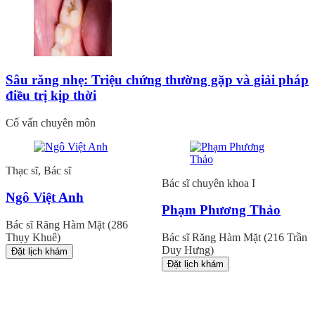
Sâu răng nhẹ: Triệu chứng thường gặp và giải pháp
điều trị kịp thời
Cố vấn chuyên môn
Thạc sĩ, Bác sĩ
Bác sĩ chuyên khoa I
Ngô Việt Anh
Phạm Phương Thảo
Bác sĩ Răng Hàm Mặt (286
Thụy Khuê)
Bác sĩ Răng Hàm Mặt (216 Trần
Duy Hưng)
Đặt lịch khám
Đặt lịch khám