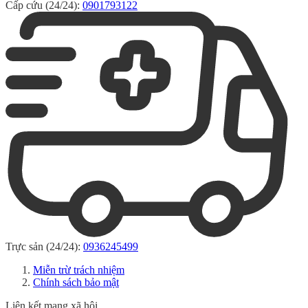
Cấp cứu (24/24):
0901793122
Trực sản (24/24):
0936245499
Miễn trừ trách nhiệm
Chính sách bảo mật
Liên kết mạng xã hội