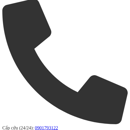
Cấp cứu (24/24):
0901793122