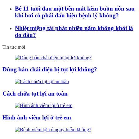
Bé 11 tuổi đau một bên mắt kèm buồn nôn sau
khi bơi có phải dấu hiệu bệnh lý không?
Nhiệt miệng tái phát nhiều năm không khỏi là
do đâu?
Tin tức mới
Dùng bàn chải điện bị tụt lợi không?
Cách chữa tụt lợi an toàn
Hình ảnh viêm lợi ở trẻ em