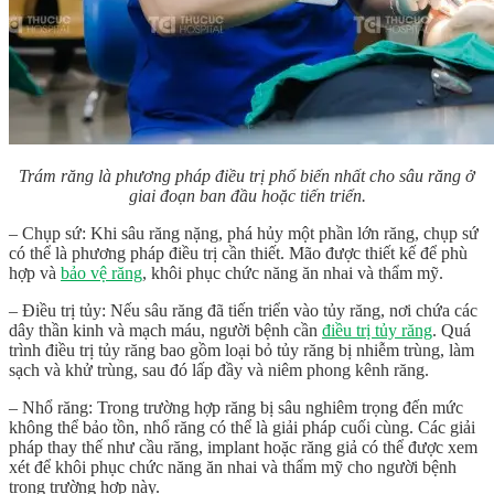
Trám răng là phương pháp điều trị phổ biến nhất cho sâu răng ở
giai đoạn ban đầu hoặc tiến triển.
– Chụp sứ: Khi sâu răng nặng, phá hủy một phần lớn răng, chụp sứ
có thể là phương pháp điều trị cần thiết. Mão được thiết kế để phù
hợp và
bảo vệ răng
, khôi phục chức năng ăn nhai và thẩm mỹ.
– Điều trị tủy: Nếu sâu răng đã tiến triển vào tủy răng, nơi chứa các
dây thần kinh và mạch máu, người bệnh cần
điều trị tủy răng
. Quá
trình điều trị tủy răng bao gồm loại bỏ tủy răng bị nhiễm trùng, làm
sạch và khử trùng, sau đó lấp đầy và niêm phong kênh răng.
– Nhổ răng: Trong trường hợp răng bị sâu nghiêm trọng đến mức
không thể bảo tồn, nhổ răng có thể là giải pháp cuối cùng. Các giải
pháp thay thế như cầu răng, implant hoặc răng giả có thể được xem
xét để khôi phục chức năng ăn nhai và thẩm mỹ cho người bệnh
trong trường hợp này.