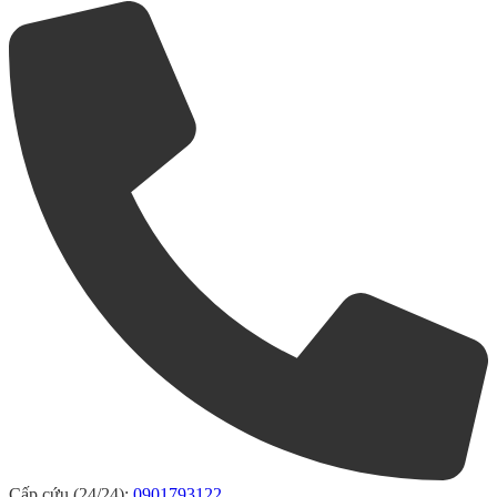
Cấp cứu (24/24):
0901793122