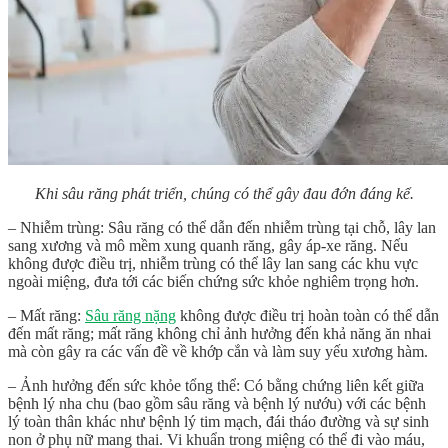
Khi sâu răng phát triển, chúng có thể gây đau đớn đáng kể.
– Nhiễm trùng: Sâu răng có thể dẫn đến nhiễm trùng tại chỗ, lây lan
sang xương và mô mềm xung quanh răng, gây áp-xe răng. Nếu
không được điều trị, nhiễm trùng có thể lây lan sang các khu vực
ngoài miệng, đưa tới các biến chứng sức khỏe nghiêm trọng hơn.
– Mất răng:
Sâu răng nặng
không được điều trị hoàn toàn có thể dẫn
đến mất răng; mất răng không chỉ ảnh hưởng đến khả năng ăn nhai
mà còn gây ra các vấn đề về khớp cắn và làm suy yếu xương hàm.
– Ảnh hưởng đến sức khỏe tổng thể: Có bằng chứng liên kết giữa
bệnh lý nha chu (bao gồm sâu răng và bệnh lý nướu) với các bệnh
lý toàn thân khác như bệnh lý tim mạch, đái tháo đường và sự sinh
non ở phụ nữ mang thai. Vi khuẩn trong miệng có thể đi vào máu,