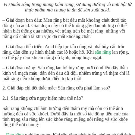
Vi khuẩn sống trong mảng bám răng, sử dụng đường và tinh bột từ
thực phẩm mà chúng ta ăn để sản xuất acid.
– Giai đoạn ban đầu: Men răng bắt đầu mất khoáng chất dưới tác
động của acid. Giai đoạn này có thể không gây đau nhưng có thể
nhận biết thông qua những vết trắng trên bề mặt răng, những vết
trắng đó chính là khu vực đã mất khoáng chất.
– Giai đoạn tiến triển: Acid tiếp tục tấn công và phá hủy cấu trúc
răng, dẫn đến sự hình thành các lỗ hoặc hố. Khi
sâu răng
lan rộng,
có thể gây đau khi ăn uống đồ lạnh, nóng hoặc ngọt.
– Giai đoạn nặng: Sâu răng lan tới tủy răng, nơi có nhiều dây thần
kinh và mạch máu, dẫn đến đau dữ dội, nhiễm trùng và thậm chí là
mất răng nếu không được điều trị kịp thời.
2. Giải đáp chi tiết thắc mắc: Sâu răng cửa phải làm sao?
2.1. Sâu răng cửa nguy hiểm như thế nào?
Sâu răng không chỉ ảnh hưởng đến thẩm mỹ mà còn có thể ảnh
hưởng đến cả sức khỏei. Dưới đây là một số tác động tiêu cực của
tình trạng sâu răng lên sức khỏe răng miệng nói riêng và sức khỏe
tổng thể nói chung:
–
Đau răng
nghiêm trọng: Khi sâu răng phát triển, chúng có thể ảnh