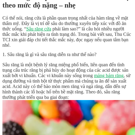
theo mức độ nặng – nhẹ
Có thể nói, răng cửa là phần quan trọng nhất của hàm răng về mặt
thẩm mỹ. Đây là vị trí dễ sâu do thường xuyên tiếp xúc với đồ ăn
thức uống. “
Sâu răng cửa
phải làm sao?” là câu hỏi nhiều người
thắc mắc khi phát hiện ra tình trạng đó. Trong bài viết sau, Thu Cúc
TCI xin giải đáp chi tiết thắc mắc này, đọc ngay nếu quan tâm bạn
nhé.
1. Sâu răng là gì và sâu răng diễn ra như thế nào?
Sâu răng là một bệnh lý răng miệng phổ biến, liên quan đến tình
trạng cấu trúc răng bị phá hủy do hoạt động của các acid được sản
xuất bởi vi khuẩn. Các vi khuẩn này sống trong
mảng bám răng
, sử
dụng đường và tinh bột từ thực phẩm mà chúng ta ăn để sản xuất
acid. Acid này có thể bào mòn men răng và ngà răng, dẫn đến sự
hình thành các lỗ hoặc hố trên bề mặt răng. Theo đó, sâu răng
thường phát triển qua ba giai đoạn: